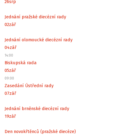
26
srp
Jednání pražské diecézní rady
02
zář
Jednání olomoucké diecézní rady
04
zář
14:00
Biskupská rada
05
zář
09:00
Zasedání Ústřední rady
07
zář
Jednání brněnské diecézní rady
19
zář
Den novokřtěnců (pražské diecéze)