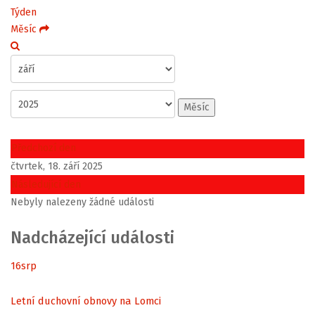
Týden
Měsíc
Měsíc
Předchozí den
čtvrtek, 18. září 2025
Následující den
Nebyly nalezeny žádné události
Nadcházející události
16
srp
Letní duchovní obnovy na Lomci