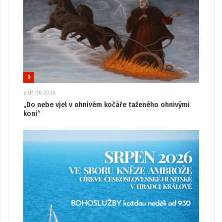
3
SRP, 06 2026
„Do nebe vjel v ohnivém kočáře taženého ohnivými
koni“