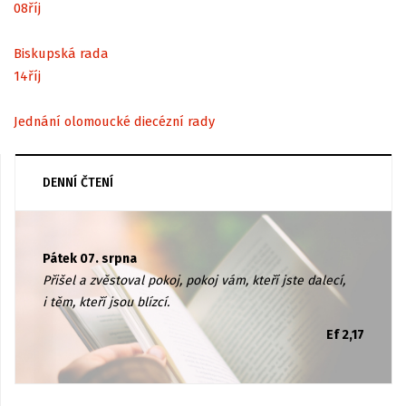
08
říj
Biskupská rada
14
říj
Jednání olomoucké diecézní rady
DENNÍ ČTENÍ
Pátek 07. srpna
Přišel a zvěstoval pokoj, pokoj vám, kteří jste dalecí,
i těm, kteří jsou blízcí.
Ef 2,17