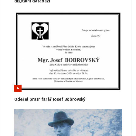
digitální databázi
4
Odešel bratr farář Josef Bobrovský