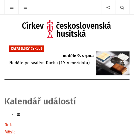
KAZATELSKÝ CYKLUS
neděle 9. srpna
Neděle po svatém Duchu (19. v mezidobí)
Kalendář událostí
Rok
Měsíc