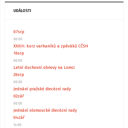
UDÁLOSTI
07
srp
00:00
XXXIII. kurz varhaníků a zpěváků CČSH
16
srp
00:00
Letní duchovní obnovy na Lomci
26
srp
00:00
Jednání pražské diecézní rady
02
zář
00:00
Jednání olomoucké diecézní rady
04
zář
14:00