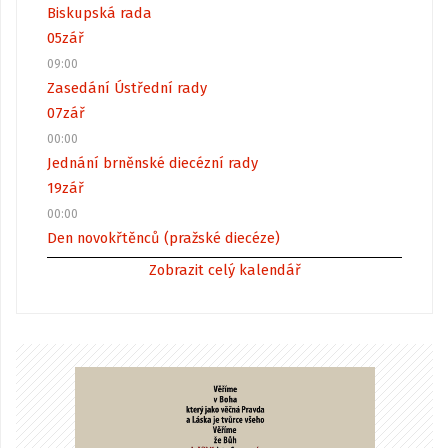
Biskupská rada
05
zář
09:00
Zasedání Ústřední rady
07
zář
00:00
Jednání brněnské diecézní rady
19
zář
00:00
Den novokřtěnců (pražské diecéze)
Zobrazit celý kalendář