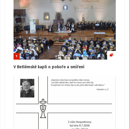
1
V Betlémské kapli o pokoře a smíření