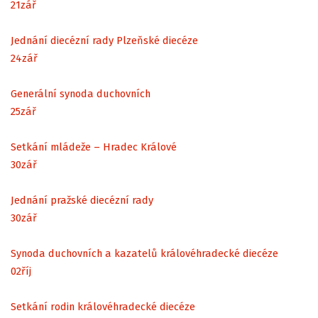
21
zář
Jednání diecézní rady Plzeňské diecéze
24
zář
Generální synoda duchovních
25
zář
Setkání mládeže – Hradec Králové
30
zář
Jednání pražské diecézní rady
30
zář
Synoda duchovních a kazatelů královéhradecké diecéze
02
říj
Setkání rodin královéhradecké diecéze