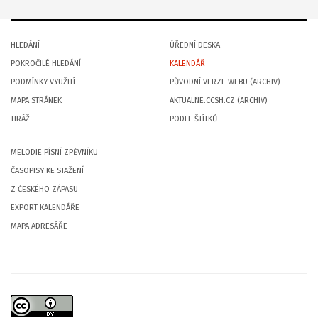
HLEDÁNÍ
ÚŘEDNÍ DESKA
POKROČILÉ HLEDÁNÍ
KALENDÁŘ
PODMÍNKY VYUŽITÍ
PŮVODNÍ VERZE WEBU (ARCHIV)
MAPA STRÁNEK
AKTUALNE.CCSH.CZ (ARCHIV)
TIRÁŽ
PODLE ŠTÍTKŮ
MELODIE PÍSNÍ ZPĚVNÍKU
ČASOPISY KE STAŽENÍ
Z ČESKÉHO ZÁPASU
EXPORT KALENDÁŘE
MAPA ADRESÁŘE