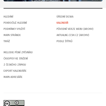
HLEDÁNÍ
ÚŘEDNÍ DESKA
POKROČILÉ HLEDÁNÍ
KALENDÁŘ
PODMÍNKY VYUŽITÍ
PŮVODNÍ VERZE WEBU (ARCHIV)
MAPA STRÁNEK
AKTUALNE.CCSH.CZ (ARCHIV)
TIRÁŽ
PODLE ŠTÍTKŮ
MELODIE PÍSNÍ ZPĚVNÍKU
ČASOPISY KE STAŽENÍ
Z ČESKÉHO ZÁPASU
EXPORT KALENDÁŘE
MAPA ADRESÁŘE