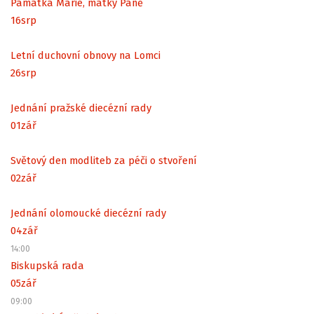
Památka Marie, matky Páně
16
srp
Letní duchovní obnovy na Lomci
26
srp
Jednání pražské diecézní rady
01
zář
Světový den modliteb za péči o stvoření
02
zář
Jednání olomoucké diecézní rady
04
zář
14:00
Biskupská rada
05
zář
09:00