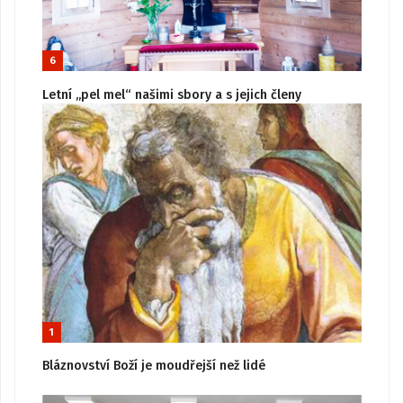
6
Letní „pel mel“ našimi sbory a s jejich členy
1
Bláznovství Boží je moudřejší než lidé