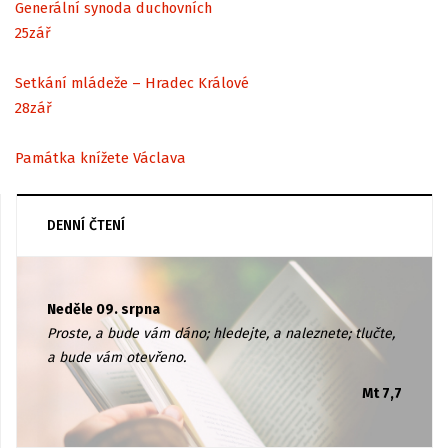
Generální synoda duchovních
25
zář
Setkání mládeže – Hradec Králové
28
zář
Památka knížete Václava
DENNÍ ČTENÍ
Neděle 09. srpna
Proste, a bude vám dáno; hledejte, a naleznete; tlučte,
a bude vám otevřeno.
Mt 7,7