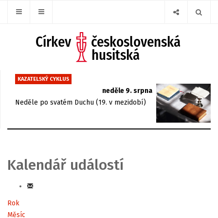
KAZATELSKÝ CYKLUS
neděle 9. srpna
Neděle po svatém Duchu (19. v mezidobí)
Kalendář událostí
Rok
Měsíc