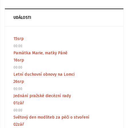
UDÁLOSTI
15
srp
00:00
Památka Marie, matky Páně
16
srp
00:00
Letní duchovní obnovy na Lomci
26
srp
00:00
Jednání pražské diecézní rady
01
zář
00:00
Světový den modliteb za péči o stvoření
02
zář