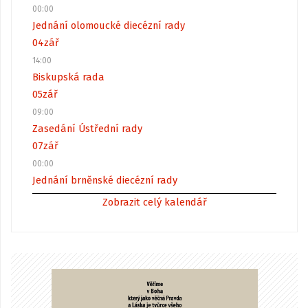
00:00
Jednání olomoucké diecézní rady
04
zář
14:00
Biskupská rada
05
zář
09:00
Zasedání Ústřední rady
07
zář
00:00
Jednání brněnské diecézní rady
Zobrazit celý kalendář