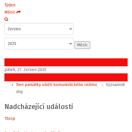
Týden
Měsíc
Měsíc
Předchozí den
pátek, 27. červen 2025
Následující den
Den památky obětí komunistického režimu
:: Významné
dny
Nadcházející události
15
srp