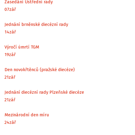
Zasedání Ústřední rady
07
zář
Jednání brněnské diecézní rady
14
zář
Výročí úmrtí TGM
19
zář
Den novokřtěnců (pražské diecéze)
21
zář
Jednání diecézní rady Plzeňské diecéze
21
zář
Mezinárodní den míru
24
zář