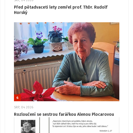
SRP, 04 2026
Před pětadvaceti lety zemřel prof. ThDr. Rudolf
Horský
6
SRP, 04 2026
Rozloučení se sestrou farářkou Alenou Plocarovou