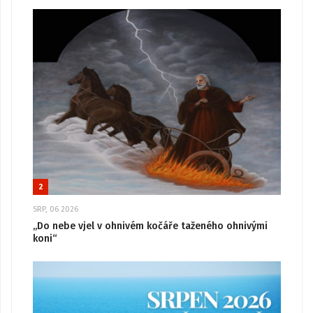
2
SRP, 06 2026
„Do nebe vjel v ohnivém kočáře taženého ohnivými
koni“