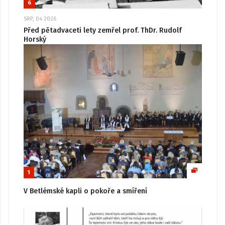
6
SRP, 04 2026
Před pětadvaceti lety zemřel prof. ThDr. Rudolf
Horský
1
V Betlémské kapli o pokoře a smíření