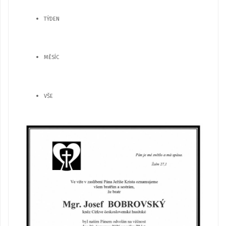
TÝDEN
MĚSÍC
VŠE