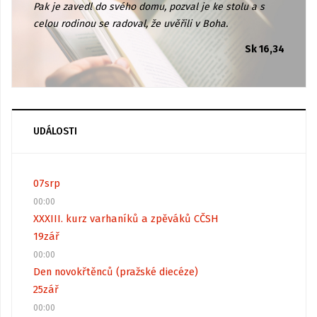
Pak je zavedl do svého domu, pozval je ke stolu a s
celou rodinou se radoval, že uvěřili v Boha.
Sk 16,34
UDÁLOSTI
07
srp
00:00
XXXIII. kurz varhaníků a zpěváků CČSH
19
zář
00:00
Den novokřtěnců (pražské diecéze)
25
zář
00:00