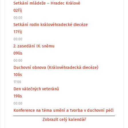
Setkání mládeže – Hradec Králové
02
říj
00:00
Setkání rodin královéhradecké diecéze
17
říj
00:00
2. zasedání IX. sněmu
09
lis
00:00
Duchovní obnova (Královéhradecká diecéze)
10
lis
17:00
Den válečných veteránů
19
lis
00:00
Konference na téma umění a tvorba v duchovní péči
Zobrazit celý kalendář