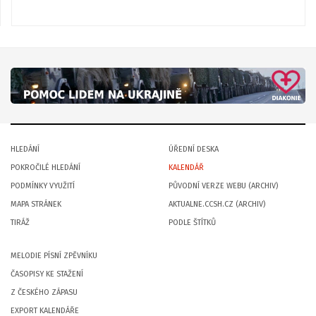
HLEDÁNÍ
ÚŘEDNÍ DESKA
POKROČILÉ HLEDÁNÍ
KALENDÁŘ
PODMÍNKY VYUŽITÍ
PŮVODNÍ VERZE WEBU (ARCHIV)
MAPA STRÁNEK
AKTUALNE.CCSH.CZ (ARCHIV)
TIRÁŽ
PODLE ŠTÍTKŮ
MELODIE PÍSNÍ ZPĚVNÍKU
ČASOPISY KE STAŽENÍ
Z ČESKÉHO ZÁPASU
EXPORT KALENDÁŘE