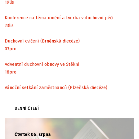
19
lis
Konference na téma umění a tvorba v duchovní péči
23
lis
Duchovní cvičení (Brněnská diecéze)
03
pro
Adventní duchovní obnovy ve Štěkni
18
pro
Vánoční setkání zaměstnanců (Plzeňská diecéze)
DENNÍ ČTENÍ
Čtvrtek 06. srpna