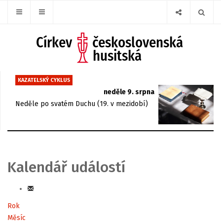
KAZATELSKÝ CYKLUS
neděle 9. srpna
Neděle po svatém Duchu (19. v mezidobí)
Kalendář událostí
Rok
Měsíc