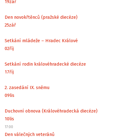
19
zář
Den novokřtěnců (pražské diecéze)
25
zář
Setkání mládeže – Hradec Králové
02
říj
Setkání rodin královéhradecké diecéze
17
říj
2. zasedání IX. sněmu
09
lis
Duchovní obnova (Královéhradecká diecéze)
10
lis
17:00
Den válečných veteránů