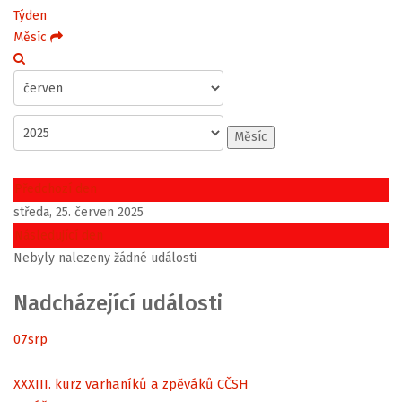
Týden
Měsíc
Měsíc
Předchozí den
středa, 25. červen 2025
Následující den
Nebyly nalezeny žádné události
Nadcházející události
07
srp
XXXIII. kurz varhaníků a zpěváků CČSH