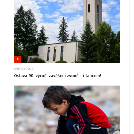
4
SRP, 03 2026
Oslava 90. výročí zavěšení zvonů - i tancem!