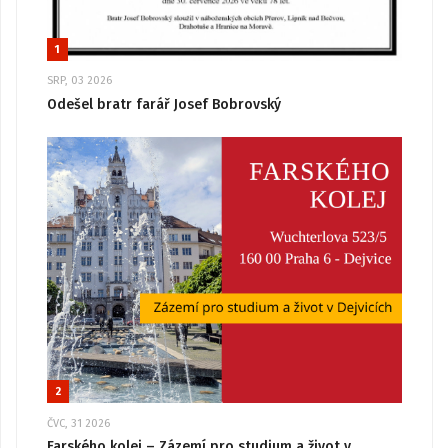
1
SRP, 03 2026
Odešel bratr farář Josef Bobrovský
2
ČVC, 31 2026
Farského kolej – Zázemí pro studium a život v