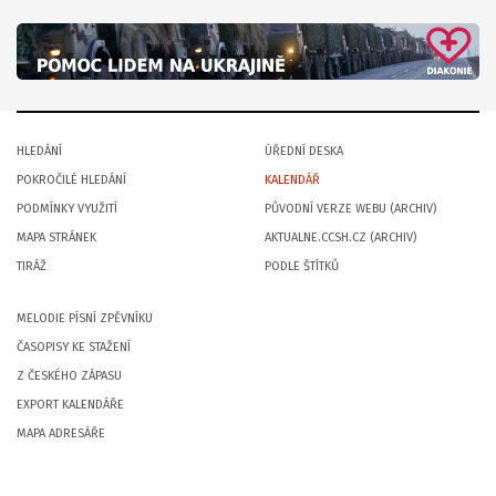
HLEDÁNÍ
ÚŘEDNÍ DESKA
POKROČILÉ HLEDÁNÍ
KALENDÁŘ
PODMÍNKY VYUŽITÍ
PŮVODNÍ VERZE WEBU (ARCHIV)
MAPA STRÁNEK
AKTUALNE.CCSH.CZ (ARCHIV)
TIRÁŽ
PODLE ŠTÍTKŮ
MELODIE PÍSNÍ ZPĚVNÍKU
ČASOPISY KE STAŽENÍ
Z ČESKÉHO ZÁPASU
EXPORT KALENDÁŘE
MAPA ADRESÁŘE