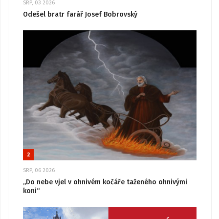
SRP, 03 2026
Odešel bratr farář Josef Bobrovský
2
SRP, 06 2026
„Do nebe vjel v ohnivém kočáře taženého ohnivými
koni“