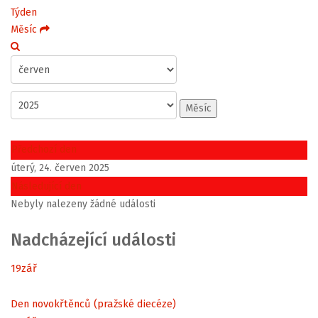
Týden
Měsíc
Měsíc
Předchozí den
úterý, 24. červen 2025
Následující den
Nebyly nalezeny žádné události
Nadcházející události
19
zář
Den novokřtěnců (pražské diecéze)