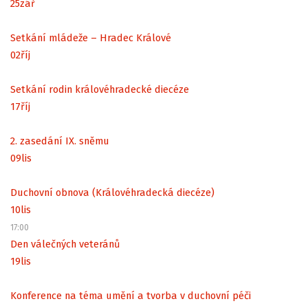
25
zář
Setkání mládeže – Hradec Králové
02
říj
Setkání rodin královéhradecké diecéze
17
říj
2. zasedání IX. sněmu
09
lis
Duchovní obnova (Královéhradecká diecéze)
10
lis
17:00
Den válečných veteránů
19
lis
Konference na téma umění a tvorba v duchovní péči