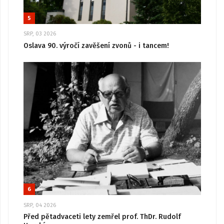
5
SRP, 03 2026
Oslava 90. výročí zavěšení zvonů - i tancem!
6
SRP, 04 2026
Před pětadvaceti lety zemřel prof. ThDr. Rudolf