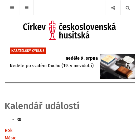
KAZATELSKÝ CYKLUS
neděle 9. srpna
Neděle po svatém Duchu (19. v mezidobí)
Kalendář událostí
Rok
Měsíc