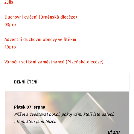
23
lis
Duchovní cvičení (Brněnská diecéze)
03
pro
Adventní duchovní obnovy ve Štěkni
18
pro
Vánoční setkání zaměstnanců (Plzeňská diecéze)
DENNÍ ČTENÍ
Pátek 07. srpna
Přišel a zvěstoval pokoj, pokoj vám, kteří jste dalecí,
i těm, kteří jsou blízcí.
Ef 2,17