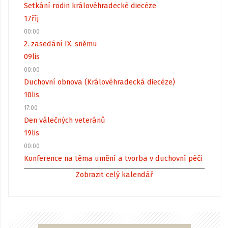
Setkání rodin královéhradecké diecéze
17
říj
00:00
2. zasedání IX. sněmu
09
lis
00:00
Duchovní obnova (Královéhradecká diecéze)
10
lis
17:00
Den válečných veteránů
19
lis
00:00
Konference na téma umění a tvorba v duchovní péči
Zobrazit celý kalendář