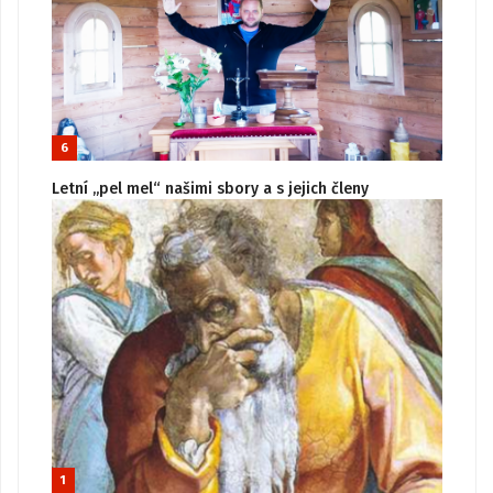
6
Letní „pel mel“ našimi sbory a s jejich členy
1