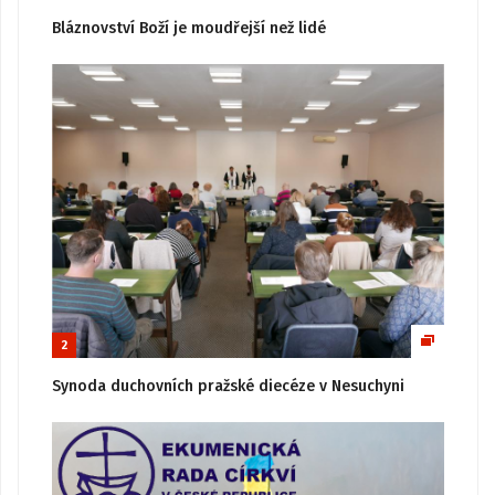
Bláznovství Boží je moudřejší než lidé
2
Synoda duchovních pražské diecéze v Nesuchyni