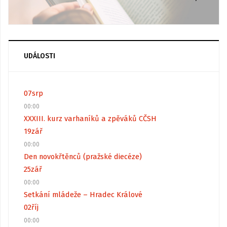
UDÁLOSTI
07
srp
00:00
XXXIII. kurz varhaníků a zpěváků CČSH
19
zář
00:00
Den novokřtěnců (pražské diecéze)
25
zář
00:00
Setkání mládeže – Hradec Králové
02
říj
00:00