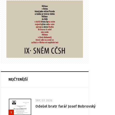
NEJČTENĚJŠÍ
SRP, 03 2026
Odešel bratr farář Josef Bobrovský
1