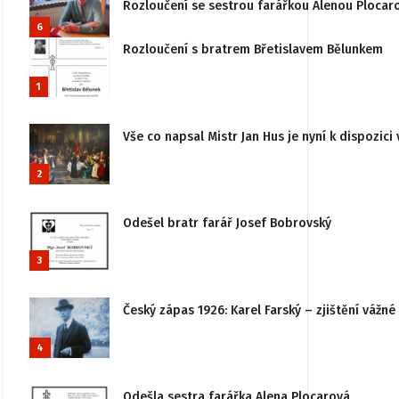
Rozloučení se sestrou farářkou Alenou Plocar
6
Rozloučení s bratrem Břetislavem Bělunkem
1
Vše co napsal Mistr Jan Hus je nyní k dispozici 
2
Odešel bratr farář Josef Bobrovský
3
Český zápas 1926: Karel Farský – zjištění vážn
4
Odešla sestra farářka Alena Plocarová