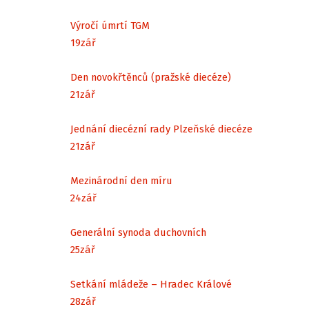
Výročí úmrtí TGM
19
zář
Den novokřtěnců (pražské diecéze)
21
zář
Jednání diecézní rady Plzeňské diecéze
21
zář
Mezinárodní den míru
24
zář
Generální synoda duchovních
25
zář
Setkání mládeže – Hradec Králové
28
zář