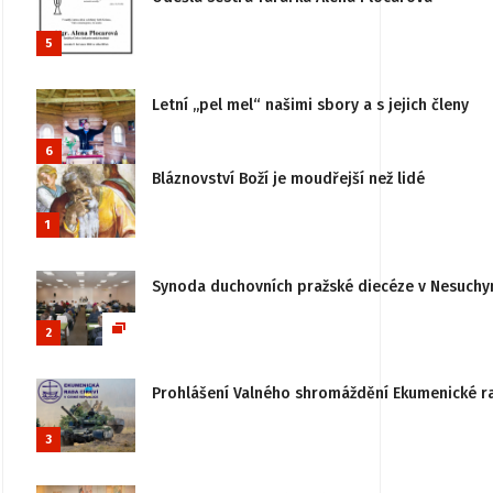
5
Letní „pel mel“ našimi sbory a s jejich členy
6
Bláznovství Boží je moudřejší než lidé
1
Synoda duchovních pražské diecéze v Nesuchy
2
Prohlášení Valného shromáždění Ekumenické rady
3