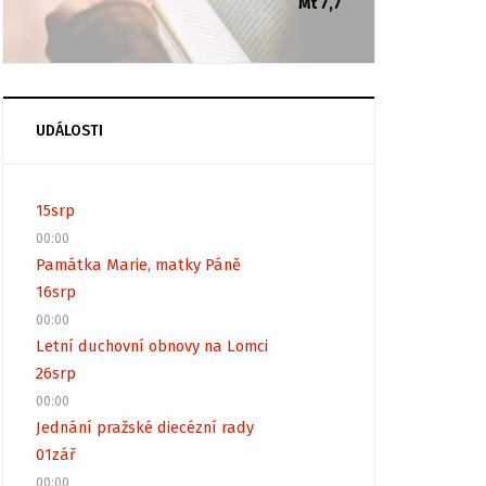
Mt 7,7
UDÁLOSTI
15
srp
00:00
Památka Marie, matky Páně
16
srp
00:00
Letní duchovní obnovy na Lomci
26
srp
00:00
Jednání pražské diecézní rady
01
zář
00:00