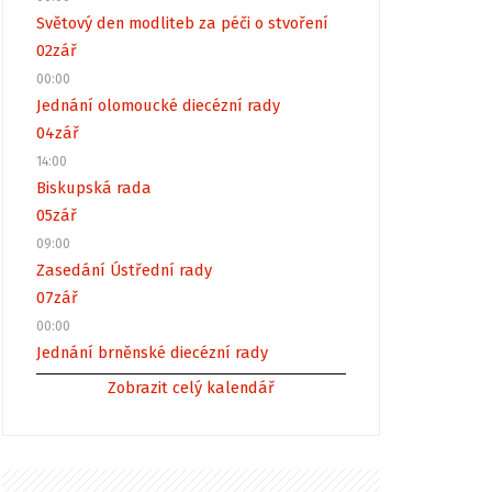
Světový den modliteb za péči o stvoření
02
zář
00:00
Jednání olomoucké diecézní rady
04
zář
14:00
Biskupská rada
05
zář
09:00
Zasedání Ústřední rady
07
zář
00:00
Jednání brněnské diecézní rady
Zobrazit celý kalendář