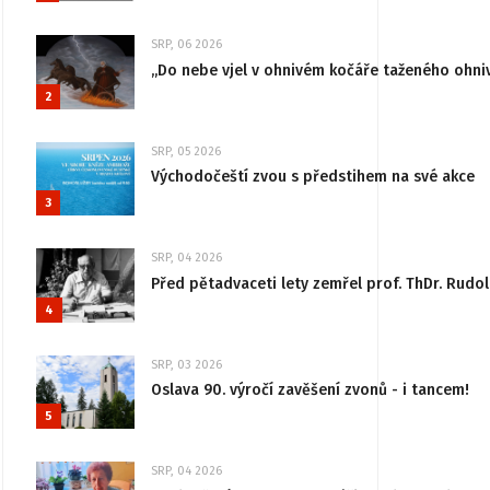
SRP, 06 2026
„Do nebe vjel v ohnivém kočáře taženého ohni
2
SRP, 05 2026
Východočeští zvou s předstihem na své akce
3
SRP, 04 2026
Před pětadvaceti lety zemřel prof. ThDr. Rudo
4
SRP, 03 2026
Oslava 90. výročí zavěšení zvonů - i tancem!
5
SRP, 04 2026