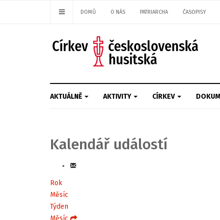
DOMŮ
O NÁS
PATRIARCHA
ČASOPISY
AKTUÁLNĚ
AKTIVITY
CÍRKEV
DOKUM
Kalendář událostí
Rok
Měsíc
Týden
Měsíc