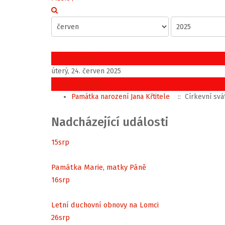
Předchozí den
úterý, 24. červen 2025
Následující den
Památka narození Jana Křtitele
:: Církevní svá
Nadcházející události
15
srp
Památka Marie, matky Páně
16
srp
Letní duchovní obnovy na Lomci
26
srp