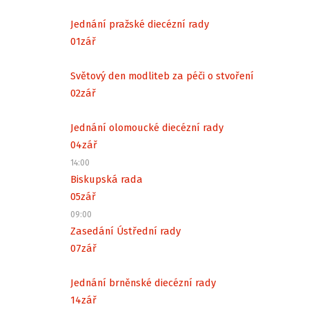
Jednání pražské diecézní rady
01
zář
Světový den modliteb za péči o stvoření
02
zář
Jednání olomoucké diecézní rady
04
zář
14:00
Biskupská rada
05
zář
09:00
Zasedání Ústřední rady
07
zář
Jednání brněnské diecézní rady
14
zář