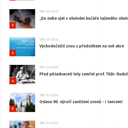
SRP, 06 2026
„Do nebe vjel v ohnivém kočáře taženého ohni
2
SRP, 05 2026
Východočeští zvou s předstihem na své akce
3
SRP, 04 2026
Před pětadvaceti lety zemřel prof. ThDr. Rudo
4
SRP, 03 2026
Oslava 90. výročí zavěšení zvonů - i tancem!
5
SRP, 04 2026