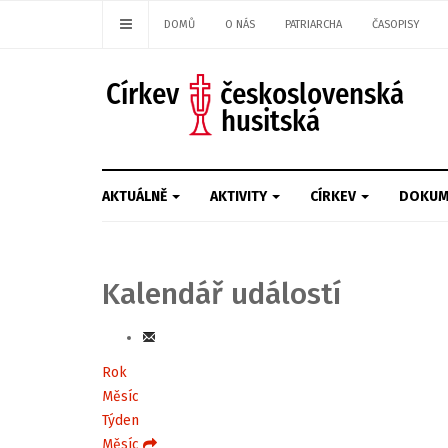
DOMŮ
O NÁS
PATRIARCHA
ČASOPISY
AKTUÁLNĚ
AKTIVITY
CÍRKEV
DOKUM
Kalendář událostí
Rok
Měsíc
Týden
Měsíc