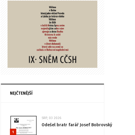
NEJČTENĚJŠÍ
SRP, 03 2026
Odešel bratr farář Josef Bobrovský
1