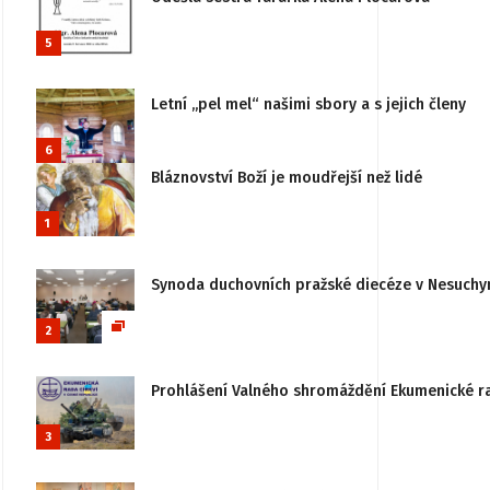
5
Letní „pel mel“ našimi sbory a s jejich členy
6
Bláznovství Boží je moudřejší než lidé
1
Synoda duchovních pražské diecéze v Nesuchy
2
Prohlášení Valného shromáždění Ekumenické rady
3