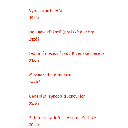
Výročí úmrtí TGM
19
zář
Den novokřtěnců (pražské diecéze)
21
zář
Jednání diecézní rady Plzeňské diecéze
21
zář
Mezinárodní den míru
24
zář
Generální synoda duchovních
25
zář
Setkání mládeže – Hradec Králové
28
zář