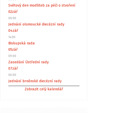
Světový den modliteb za péči o stvoření
02
zář
00:00
Jednání olomoucké diecézní rady
04
zář
14:00
Biskupská rada
05
zář
09:00
Zasedání Ústřední rady
07
zář
00:00
Jednání brněnské diecézní rady
Zobrazit celý kalendář