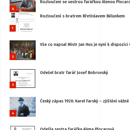
Rozloučení se sestrou farářkou Alenou Plocar
6
Rozloučení s bratrem Břetislavem Bělunkem
1
Vše co napsal Mistr Jan Hus je nyní k dispozici 
2
Odešel bratr farář Josef Bobrovský
3
Český zápas 1926: Karel Farský – zjištění vážn
4
Odešla sestra farářka Alena Plocarová