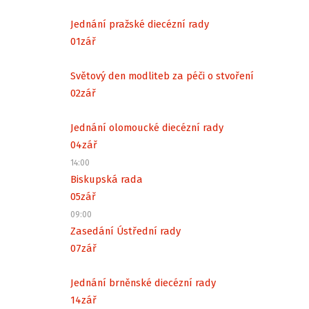
Jednání pražské diecézní rady
01
zář
Světový den modliteb za péči o stvoření
02
zář
Jednání olomoucké diecézní rady
04
zář
14:00
Biskupská rada
05
zář
09:00
Zasedání Ústřední rady
07
zář
Jednání brněnské diecézní rady
14
zář