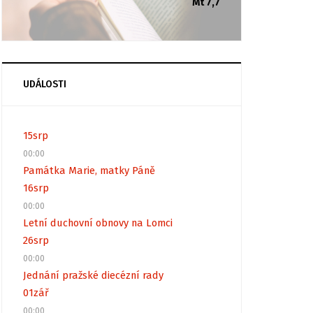
Mt 7,7
UDÁLOSTI
15
srp
00:00
Památka Marie, matky Páně
16
srp
00:00
Letní duchovní obnovy na Lomci
26
srp
00:00
Jednání pražské diecézní rady
01
zář
00:00