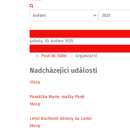
Předchozí den
sobota, 10. květen 2025
Následující den
Pouť do Itálie
:: Organizační
Nadcházející události
15
srp
Památka Marie, matky Páně
16
srp
Letní duchovní obnovy na Lomci
26
srp