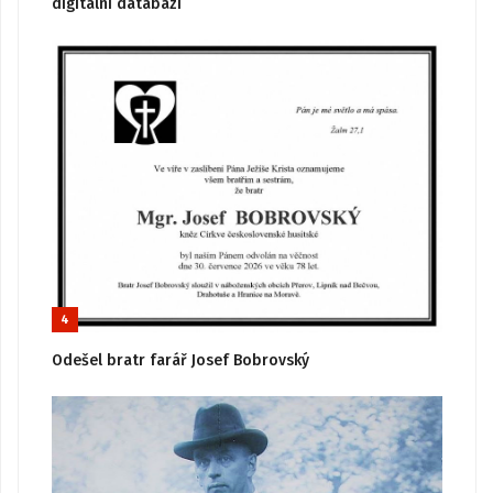
digitální databázi
4
Odešel bratr farář Josef Bobrovský