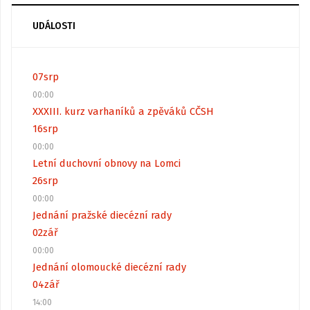
UDÁLOSTI
07
srp
00:00
XXXIII. kurz varhaníků a zpěváků CČSH
16
srp
00:00
Letní duchovní obnovy na Lomci
26
srp
00:00
Jednání pražské diecézní rady
02
zář
00:00
Jednání olomoucké diecézní rady
04
zář
14:00