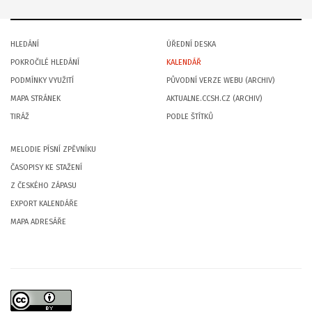
HLEDÁNÍ
ÚŘEDNÍ DESKA
POKROČILÉ HLEDÁNÍ
KALENDÁŘ
PODMÍNKY VYUŽITÍ
PŮVODNÍ VERZE WEBU (ARCHIV)
MAPA STRÁNEK
AKTUALNE.CCSH.CZ (ARCHIV)
TIRÁŽ
PODLE ŠTÍTKŮ
MELODIE PÍSNÍ ZPĚVNÍKU
ČASOPISY KE STAŽENÍ
Z ČESKÉHO ZÁPASU
EXPORT KALENDÁŘE
MAPA ADRESÁŘE