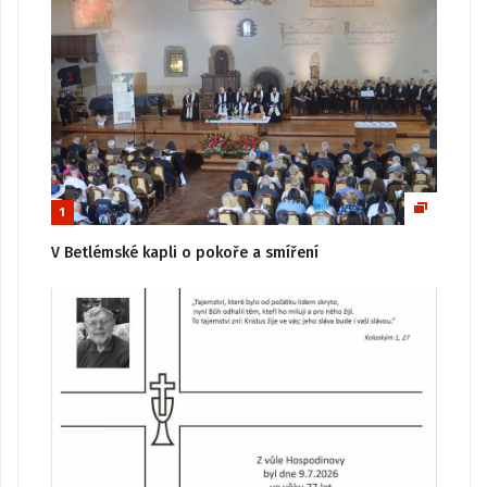
1
V Betlémské kapli o pokoře a smíření