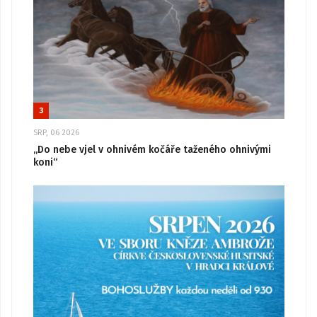
3
SRP, 06 2026
„Do nebe vjel v ohnivém kočáře taženého ohnivými
koni“