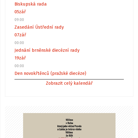
Biskupská rada
05
zář
09:00
Zasedání Ústřední rady
07
zář
00:00
Jednání brněnské diecézní rady
19
zář
00:00
Den novokřtěnců (pražské diecéze)
Zobrazit celý kalendář