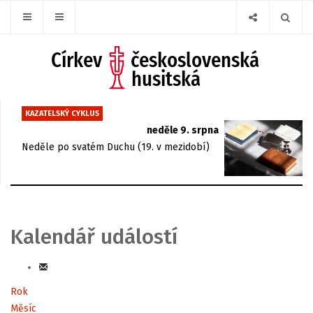
KAZATELSKÝ CYKLUS
neděle 9. srpna
Neděle po svatém Duchu (19. v mezidobí)
Kalendář událostí
Rok
Měsíc