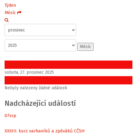
Týden
Měsíc
Měsíc
Předchozí den
sobota, 27. prosinec 2025
Následující den
Nebyly nalezeny žádné události
Nadcházející události
07
srp
XXXIII. kurz varhaníků a zpěváků CČSH