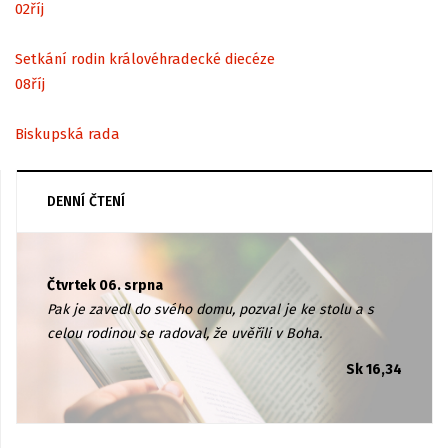
02
říj
Setkání rodin královéhradecké diecéze
08
říj
Biskupská rada
DENNÍ ČTENÍ
Čtvrtek 06. srpna
Pak je zavedl do svého domu, pozval je ke stolu a s
celou rodinou se radoval, že uvěřili v Boha.
Sk 16,34