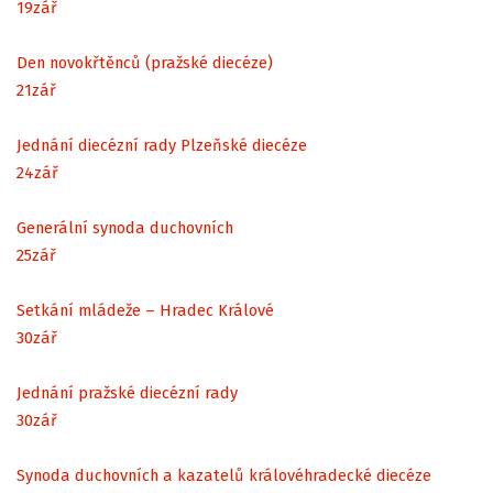
19
zář
Den novokřtěnců (pražské diecéze)
21
zář
Jednání diecézní rady Plzeňské diecéze
24
zář
Generální synoda duchovních
25
zář
Setkání mládeže – Hradec Králové
30
zář
Jednání pražské diecézní rady
30
zář
Synoda duchovních a kazatelů královéhradecké diecéze