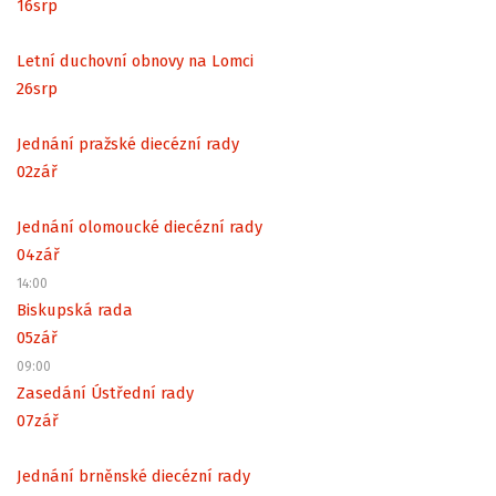
16
srp
Letní duchovní obnovy na Lomci
26
srp
Jednání pražské diecézní rady
02
zář
Jednání olomoucké diecézní rady
04
zář
14:00
Biskupská rada
05
zář
09:00
Zasedání Ústřední rady
07
zář
Jednání brněnské diecézní rady