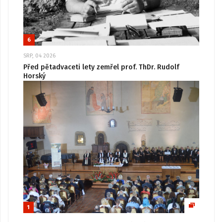
6
SRP, 04 2026
Před pětadvaceti lety zemřel prof. ThDr. Rudolf
Horský
1