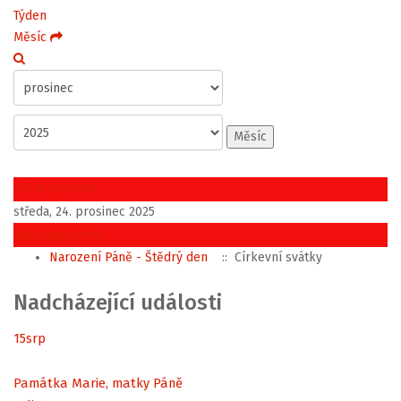
Týden
Měsíc
Měsíc
Předchozí den
středa, 24. prosinec 2025
Následující den
Narození Páně - Štědrý den
:: Církevní svátky
Nadcházející události
15
srp
Památka Marie, matky Páně