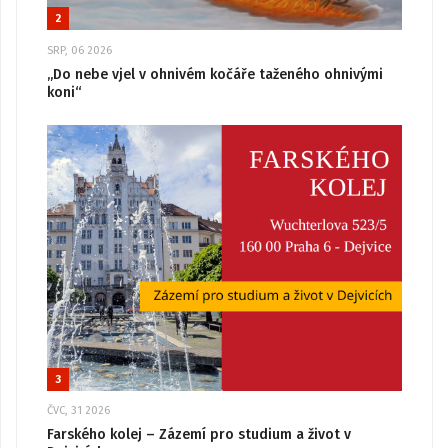
2
SRP, 06 2026
„Do nebe vjel v ohnivém kočáře taženého ohnivými
koni“
3
ČVC, 31 2026
Farského kolej – Zázemí pro studium a život v