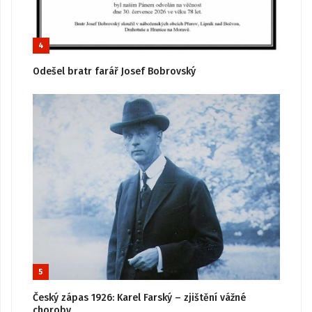
4
Odešel bratr farář Josef Bobrovský
5
Český zápas 1926: Karel Farský – zjištění vážné
choroby