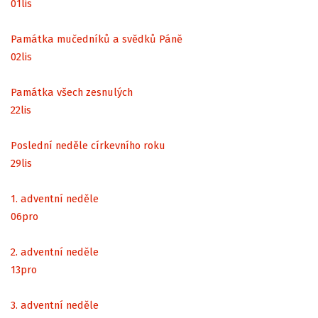
01
lis
Památka mučedníků a svědků Páně
02
lis
Památka všech zesnulých
22
lis
Poslední neděle církevního roku
29
lis
1. adventní neděle
06
pro
2. adventní neděle
13
pro
3. adventní neděle