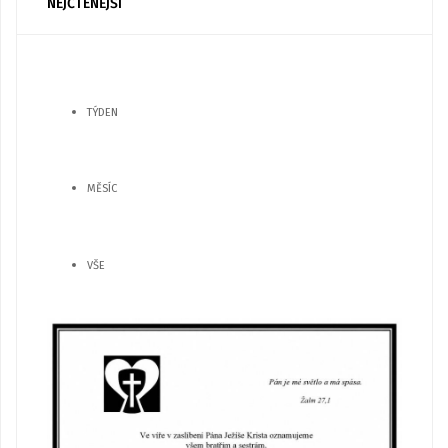
NEJČTENĚJŠÍ
TÝDEN
MĚSÍC
VŠE