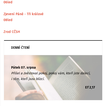
06
led
Zjevení Páně - Tři králové
08
led
Zrod CČSH
DENNÍ ČTENÍ
Pátek 07. srpna
Přišel a zvěstoval pokoj, pokoj vám, kteří jste dalecí,
i těm, kteří jsou blízcí.
Ef 2,17