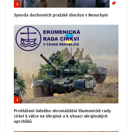
2
Synoda duchovních pražské diecéze v Nesuchyni
3
Prohlášení Valného shromáždění Ekumenické rady
církví k válce na Ukrajině a k situaci ukrajinských
uprchlíků