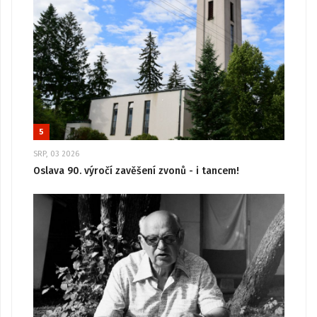
5
SRP, 03 2026
Oslava 90. výročí zavěšení zvonů - i tancem!