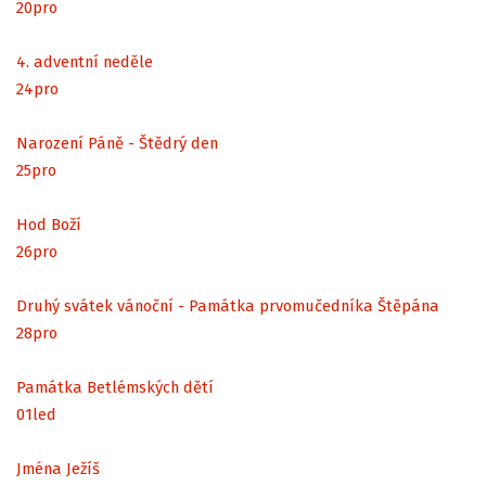
20
pro
4. adventní neděle
24
pro
Narození Páně - Štědrý den
25
pro
Hod Boží
26
pro
Druhý svátek vánoční - Památka prvomučedníka Štěpána
28
pro
Památka Betlémských dětí
01
led
Jména Ježíš