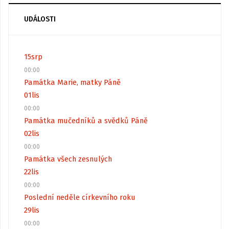
UDÁLOSTI
15
srp
00:00
Památka Marie, matky Páně
01
lis
00:00
Památka mučedníků a svědků Páně
02
lis
00:00
Památka všech zesnulých
22
lis
00:00
Poslední neděle církevního roku
29
lis
00:00