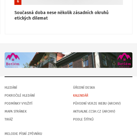
6
Současná doba nese několik zásadních okruhů
etických dilemat
HLEDÁNÍ
ÚŘEDNÍ DESKA
POKROČILÉ HLEDÁNÍ
KALENDÁŘ
PODMÍNKY VYUŽITÍ
PŮVODNÍ VERZE WEBU (ARCHIV)
MAPA STRÁNEK
AKTUALNE.CCSH.CZ (ARCHIV)
TIRÁŽ
PODLE ŠTÍTKŮ
MELODIE PÍSNÍ ZPĚVNÍKU