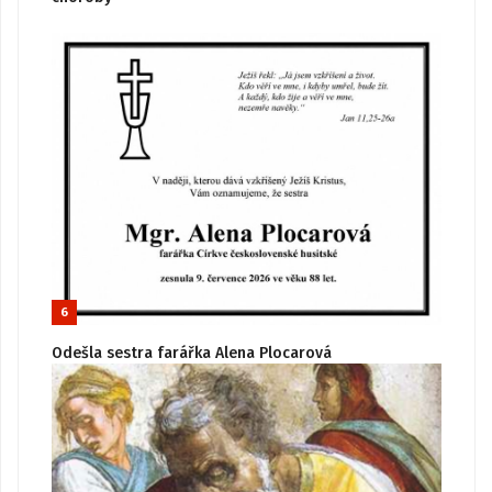
6
Odešla sestra farářka Alena Plocarová