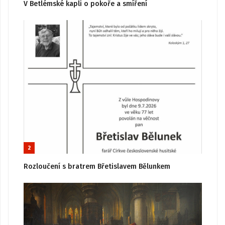
V Betlémské kapli o pokoře a smíření
2
Rozloučení s bratrem Břetislavem Bělunkem