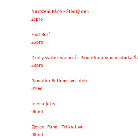
Narození Páně - Štědrý den
25
pro
Hod Boží
26
pro
Druhý svátek vánoční - Památka prvomučedníka Š
28
pro
Památka Betlémských dětí
01
led
Jména Ježíš
06
led
Zjevení Páně - Tři králové
08
led