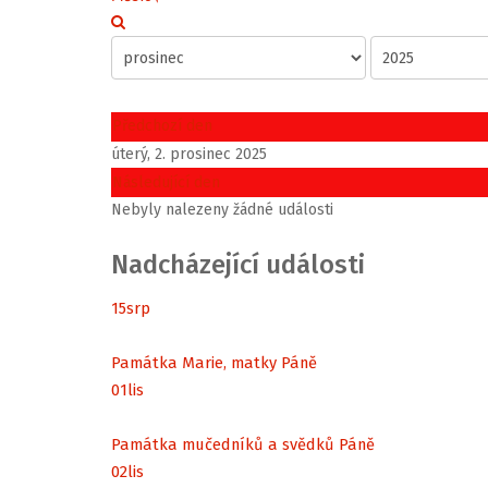
Předchozí den
úterý, 2. prosinec 2025
Následující den
Nebyly nalezeny žádné události
Nadcházející události
15
srp
Památka Marie, matky Páně
01
lis
Památka mučedníků a svědků Páně
02
lis