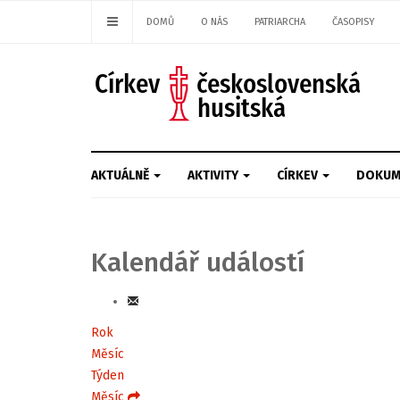
DOMŮ
O NÁS
PATRIARCHA
ČASOPISY
AKTUÁLNĚ
AKTIVITY
CÍRKEV
DOKUM
Kalendář událostí
Rok
Měsíc
Týden
Měsíc