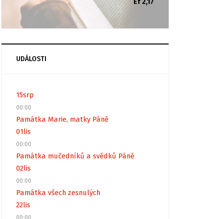
Ef 2,17
UDÁLOSTI
15
srp
00:00
Památka Marie, matky Páně
01
lis
00:00
Památka mučedníků a svědků Páně
02
lis
00:00
Památka všech zesnulých
22
lis
00:00