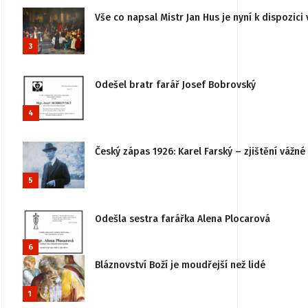
Vše co napsal Mistr Jan Hus je nyní k dispozici 
3
Odešel bratr farář Josef Bobrovský
4
Český zápas 1926: Karel Farský – zjištění vážn
5
Odešla sestra farářka Alena Plocarová
6
Bláznovství Boží je moudřejší než lidé
1