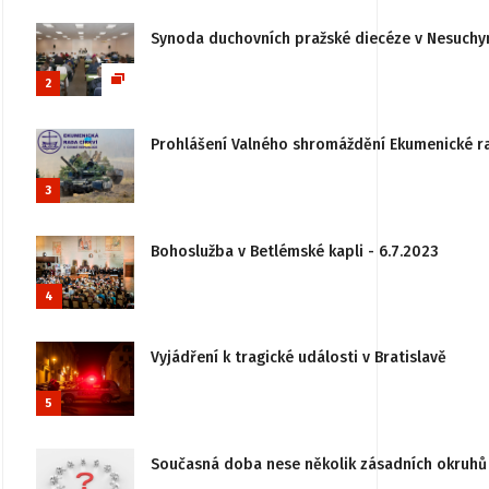
Synoda duchovních pražské diecéze v Nesuchy
2
Prohlášení Valného shromáždění Ekumenické rady
3
Bohoslužba v Betlémské kapli - 6.7.2023
4
Vyjádření k tragické události v Bratislavě
5
Současná doba nese několik zásadních okruhů 