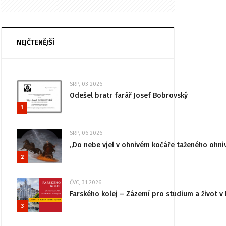
NEJČTENĚJŠÍ
SRP, 03 2026
Odešel bratr farář Josef Bobrovský
1
SRP, 06 2026
„Do nebe vjel v ohnivém kočáře taženého ohni
2
ČVC, 31 2026
Farského kolej – Zázemí pro studium a život v 
3