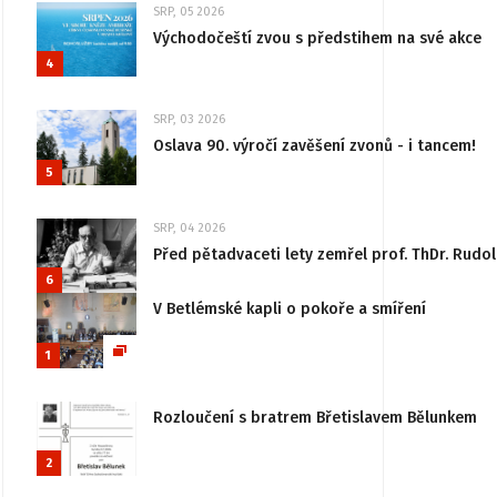
SRP, 05 2026
Východočeští zvou s předstihem na své akce
4
SRP, 03 2026
Oslava 90. výročí zavěšení zvonů - i tancem!
5
SRP, 04 2026
Před pětadvaceti lety zemřel prof. ThDr. Rudo
6
V Betlémské kapli o pokoře a smíření
1
Rozloučení s bratrem Břetislavem Bělunkem
2