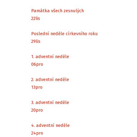
Památka všech zesnulých
22
lis
Poslední neděle církevního roku
29
lis
1. adventní neděle
06
pro
2. adventní neděle
13
pro
3. adventní neděle
20
pro
4. adventní neděle
24
pro