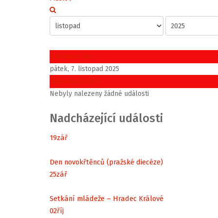
Předchozí den
pátek, 7. listopad 2025
Následující den
Nebyly nalezeny žádné události
Nadcházející události
19
zář
Den novokřtěnců (pražské diecéze)
25
zář
Setkání mládeže – Hradec Králové
02
říj