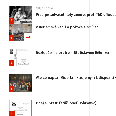
SRP, 04 2026
Před pětadvaceti lety zemřel prof. ThDr. Rudo
6
V Betlémské kapli o pokoře a smíření
1
Rozloučení s bratrem Břetislavem Bělunkem
2
Vše co napsal Mistr Jan Hus je nyní k dispozici 
3
Odešel bratr farář Josef Bobrovský
4