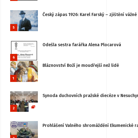
Český zápas 1926: Karel Farský – zjištění vážn
5
Odešla sestra farářka Alena Plocarová
6
Bláznovství Boží je moudřejší než lidé
1
Synoda duchovních pražské diecéze v Nesuchy
2
Prohlášení Valného shromáždění Ekumenické rady