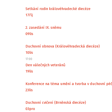
Setkání rodin královéhradecké diecéze
17
říj
2. zasedání IX. sněmu
09
lis
Duchovní obnova (Královéhradecká diecéze)
10
lis
17:00
Den válečných veteránů
19
lis
Konference na téma umění a tvorba v duchovní péč
23
lis
Duchovní cvičení (Brněnská diecéze)
03
pro