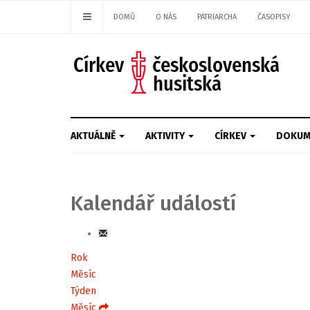
DOMŮ
O NÁS
PATRIARCHA
ČASOPISY
AKTUÁLNĚ
AKTIVITY
CÍRKEV
DOKUM
Kalendář událostí
Rok
Měsíc
Týden
Měsíc