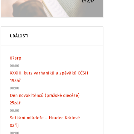
Ef 2,17
UDÁLOSTI
07
srp
00:00
XXXIII. kurz varhaníků a zpěváků CČSH
19
zář
00:00
Den novokřtěnců (pražské diecéze)
25
zář
00:00
Setkání mládeže – Hradec Králové
02
říj
00:00