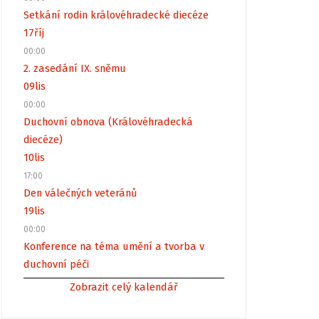
Setkání rodin královéhradecké diecéze
17
říj
00:00
2. zasedání IX. sněmu
09
lis
00:00
Duchovní obnova (Královéhradecká
diecéze)
10
lis
17:00
Den válečných veteránů
19
lis
00:00
Konference na téma umění a tvorba v
duchovní péči
Zobrazit celý kalendář