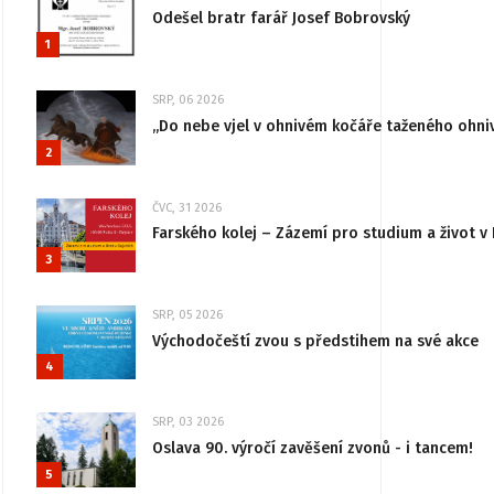
Odešel bratr farář Josef Bobrovský
1
SRP, 06 2026
„Do nebe vjel v ohnivém kočáře taženého ohni
2
ČVC, 31 2026
Farského kolej – Zázemí pro studium a život v 
3
SRP, 05 2026
Východočeští zvou s předstihem na své akce
4
SRP, 03 2026
Oslava 90. výročí zavěšení zvonů - i tancem!
5