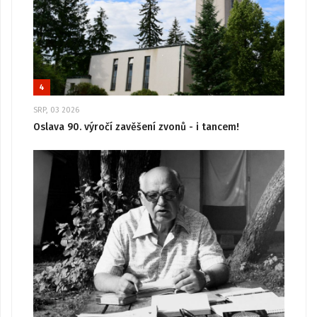
4
SRP, 03 2026
Oslava 90. výročí zavěšení zvonů - i tancem!