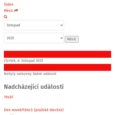
Týden
Měsíc
Měsíc
Předchozí den
čtvrtek, 6. listopad 2025
Následující den
Nebyly nalezeny žádné události
Nadcházející události
19
zář
Den novokřtěnců (pražské diecéze)