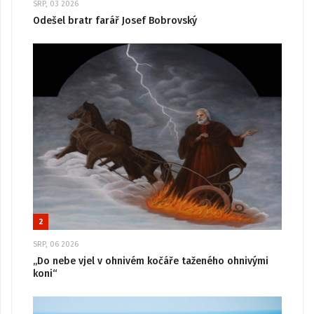
SRP, 03 2026
Odešel bratr farář Josef Bobrovský
2
SRP, 06 2026
„Do nebe vjel v ohnivém kočáře taženého ohnivými
koni“