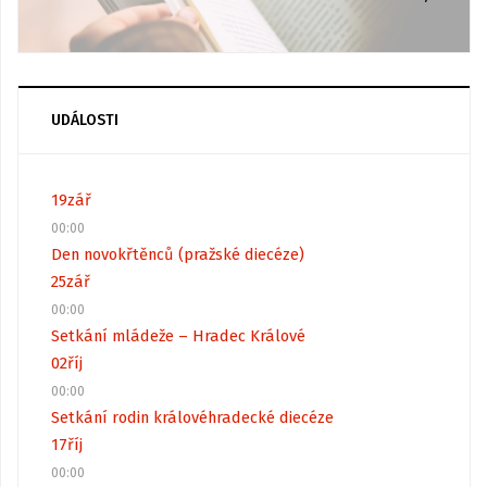
UDÁLOSTI
19
zář
00:00
Den novokřtěnců (pražské diecéze)
25
zář
00:00
Setkání mládeže – Hradec Králové
02
říj
00:00
Setkání rodin královéhradecké diecéze
17
říj
00:00