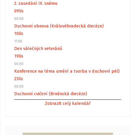
2. zasedání IX. sněmu
09
lis
00:00
Duchovní obnova (Královéhradecká diecéze)
10
lis
17:00
Den válečných veteránů
19
lis
00:00
Konference na téma umění a tvorba v duchovní péči
23
lis
00:00
Duchovní cvičení (Brněnská diecéze)
Zobrazit celý kalendář