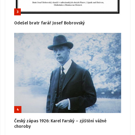
3
Odešel bratr farář Josef Bobrovský
4
Český zápas 1926: Karel Farský – zjištění vážné
choroby