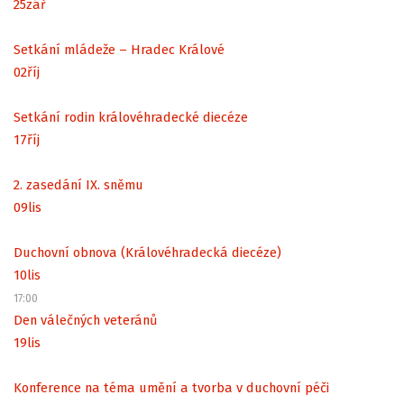
25
zář
Setkání mládeže – Hradec Králové
02
říj
Setkání rodin královéhradecké diecéze
17
říj
2. zasedání IX. sněmu
09
lis
Duchovní obnova (Královéhradecká diecéze)
10
lis
17:00
Den válečných veteránů
19
lis
Konference na téma umění a tvorba v duchovní péči