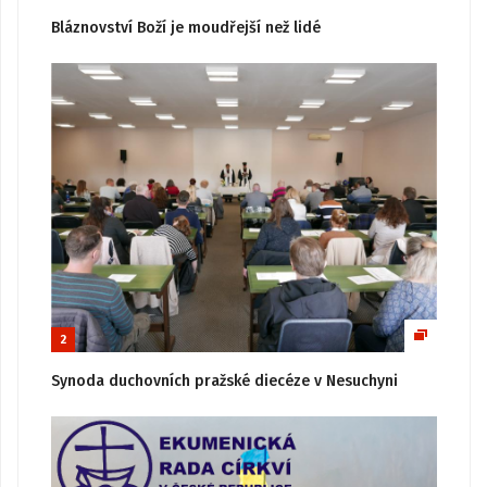
Bláznovství Boží je moudřejší než lidé
2
Synoda duchovních pražské diecéze v Nesuchyni