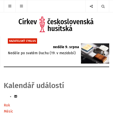
KAZATELSKÝ CYKLUS
neděle 9. srpna
Neděle po svatém Duchu (19. v mezidobí)
Kalendář událostí
Rok
Měsíc