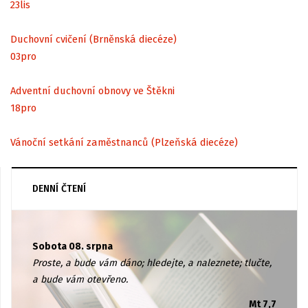
23
lis
Duchovní cvičení (Brněnská diecéze)
03
pro
Adventní duchovní obnovy ve Štěkni
18
pro
Vánoční setkání zaměstnanců (Plzeňská diecéze)
DENNÍ ČTENÍ
Sobota 08. srpna
Proste, a bude vám dáno; hledejte, a naleznete; tlučte,
a bude vám otevřeno.
Mt 7,7