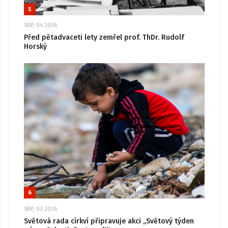
5
SRP, 04 2026
Před pětadvaceti lety zemřel prof. ThDr. Rudolf
Horský
6
SRP, 03 2026
Světová rada církví připravuje akci „Světový týden