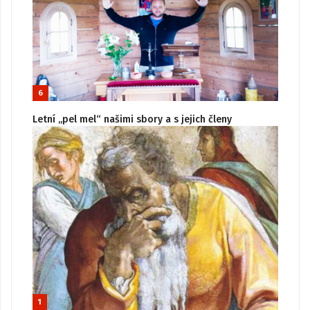
6
Letní „pel mel“ našimi sbory a s jejich členy
1