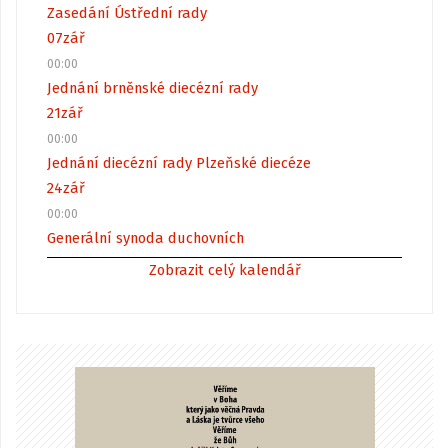
Zasedání Ústřední rady
07
zář
00:00
Jednání brněnské diecézní rady
21
zář
00:00
Jednání diecézní rady Plzeňské diecéze
24
zář
00:00
Generální synoda duchovních
Zobrazit celý kalendář