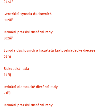
24
zář
Generální synoda duchovních
30
zář
Jednání pražské diecézní rady
30
zář
Synoda duchovních a kazatelů královéhradecké diecéze
08
říj
Biskupská rada
14
říj
Jednání olomoucké diecézní rady
21
říj
Jednání pražské diecézní rady