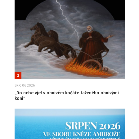
2
SRP, 06 2026
„Do nebe vjel v ohnivém kočáře taženého ohnivými
koni“