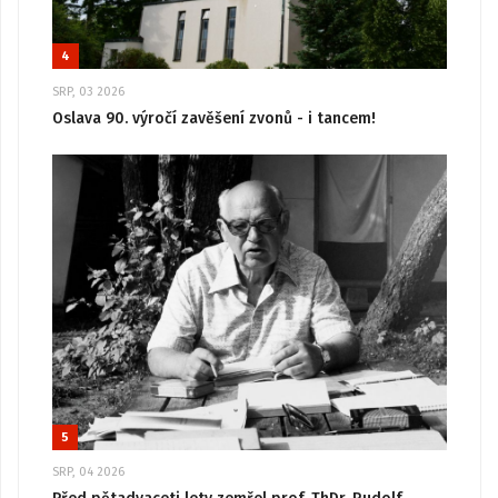
4
SRP, 03 2026
Oslava 90. výročí zavěšení zvonů - i tancem!
5
SRP, 04 2026