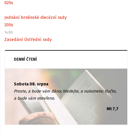
02
lis
Jednání brněnské diecézní rady
20
lis
14:00
Zasedání Ústřední rady
DENNÍ ČTENÍ
Sobota 08. srpna
Proste, a bude vám dáno; hledejte, a naleznete; tlučte,
a bude vám otevřeno.
Mt 7,7