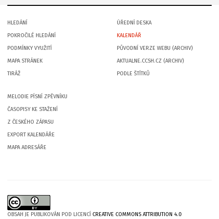
HLEDÁNÍ
ÚŘEDNÍ DESKA
POKROČILÉ HLEDÁNÍ
KALENDÁŘ
PODMÍNKY VYUŽITÍ
PŮVODNÍ VERZE WEBU (ARCHIV)
MAPA STRÁNEK
AKTUALNE.CCSH.CZ (ARCHIV)
TIRÁŽ
PODLE ŠTÍTKŮ
MELODIE PÍSNÍ ZPĚVNÍKU
ČASOPISY KE STAŽENÍ
Z ČESKÉHO ZÁPASU
EXPORT KALENDÁŘE
MAPA ADRESÁŘE
OBSAH JE PUBLIKOVÁN POD LICENCÍ
CREATIVE COMMONS ATTRIBUTION 4.0