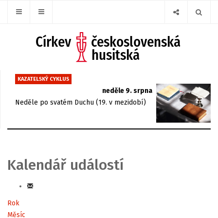
KAZATELSKÝ CYKLUS
neděle 9. srpna
Neděle po svatém Duchu (19. v mezidobí)
Kalendář událostí
Rok
Měsíc