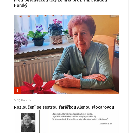
Před pětadvaceti lety zemřel prof. ThDr. Rudolf
Horský
6
SRP, 04 2026
Rozloučení se sestrou farářkou Alenou Plocarovou