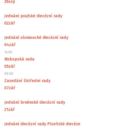
26
srp
Jednání pražské diecézní rady
02
zář
Jednání olomoucké diecézní rady
04
zář
14:00
Biskupská rada
05
zář
09:00
Zasedání Ústřední rady
07
zář
Jednání brněnské diecézní rady
21
zář
Jednání diecézní rady Plzeňské diecéze