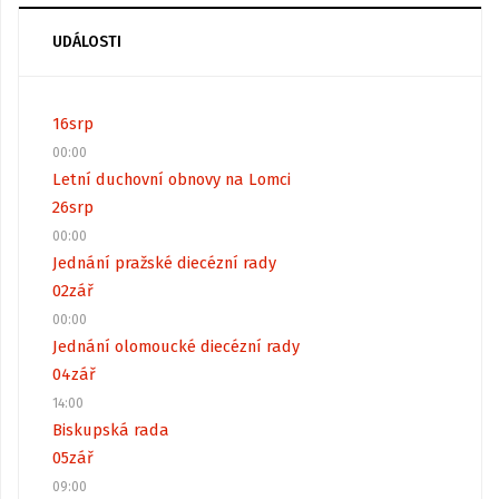
UDÁLOSTI
16
srp
00:00
Letní duchovní obnovy na Lomci
26
srp
00:00
Jednání pražské diecézní rady
02
zář
00:00
Jednání olomoucké diecézní rady
04
zář
14:00
Biskupská rada
05
zář
09:00