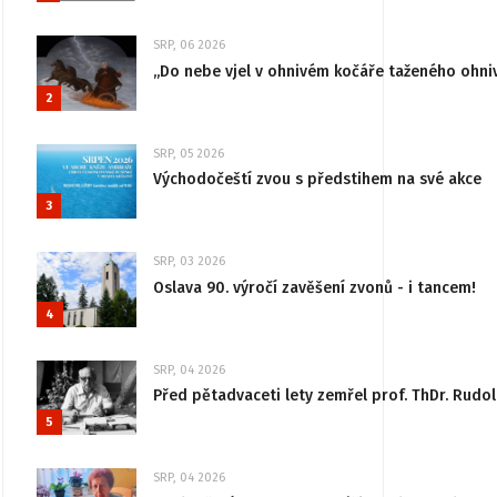
SRP, 06 2026
„Do nebe vjel v ohnivém kočáře taženého ohni
2
SRP, 05 2026
Východočeští zvou s předstihem na své akce
3
SRP, 03 2026
Oslava 90. výročí zavěšení zvonů - i tancem!
4
SRP, 04 2026
Před pětadvaceti lety zemřel prof. ThDr. Rudo
5
SRP, 04 2026