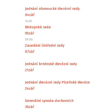
Jednání olomoucké diecézní rady
04
zář
14:00
Biskupská rada
05
zář
09:00
Zasedání Ústřední rady
07
zář
Jednání brněnské diecézní rady
21
zář
Jednání diecézní rady Plzeňské diecéze
24
zář
Generální synoda duchovních
30
zář