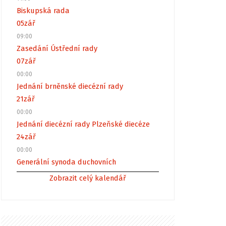
Biskupská rada
05
zář
09:00
Zasedání Ústřední rady
07
zář
00:00
Jednání brněnské diecézní rady
21
zář
00:00
Jednání diecézní rady Plzeňské diecéze
24
zář
00:00
Generální synoda duchovních
Zobrazit celý kalendář