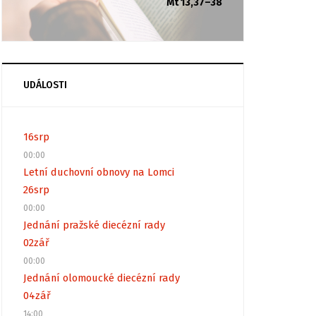
Mt 13,37–38
UDÁLOSTI
16
srp
00:00
Letní duchovní obnovy na Lomci
26
srp
00:00
Jednání pražské diecézní rady
02
zář
00:00
Jednání olomoucké diecézní rady
04
zář
14:00