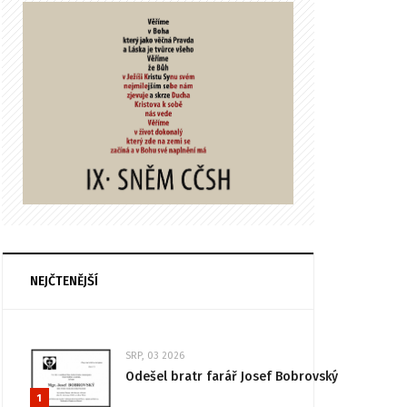
NEJČTENĚJŠÍ
SRP, 03 2026
Odešel bratr farář Josef Bobrovský
1