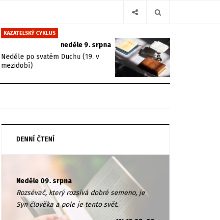
KAZATELSKÝ CYKLUS
neděle 9. srpna
Neděle po svatém Duchu (19. v
mezidobí)
DENNÍ ČTENÍ
Neděle 09. srpna
Rozsévač, který rozsívá dobré semeno, je
Syn člověka a pole je tento svět.