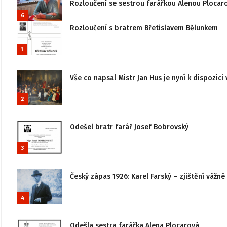
Rozloučení se sestrou farářkou Alenou Plocar
6
Rozloučení s bratrem Břetislavem Bělunkem
1
Vše co napsal Mistr Jan Hus je nyní k dispozici 
2
Odešel bratr farář Josef Bobrovský
3
Český zápas 1926: Karel Farský – zjištění vážn
4
Odešla sestra farářka Alena Plocarová