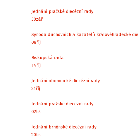
Jednání pražské diecézní rady
30
zář
Synoda duchovních a kazatelů královéhradecké di
08
říj
Biskupská rada
14
říj
Jednání olomoucké diecézní rady
21
říj
Jednání pražské diecézní rady
02
lis
Jednání brněnské diecézní rady
20
lis