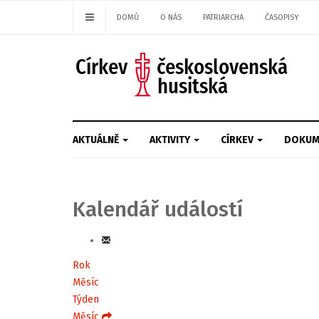
DOMŮ
O NÁS
PATRIARCHA
ČASOPISY
AKTUÁLNĚ
AKTIVITY
CÍRKEV
DOKUM
Kalendář událostí
Rok
Měsíc
Týden
Měsíc