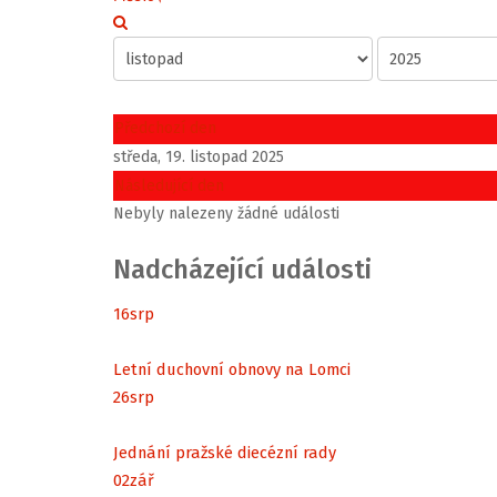
Předchozí den
středa, 19. listopad 2025
Následující den
Nebyly nalezeny žádné události
Nadcházející události
16
srp
Letní duchovní obnovy na Lomci
26
srp
Jednání pražské diecézní rady
02
zář