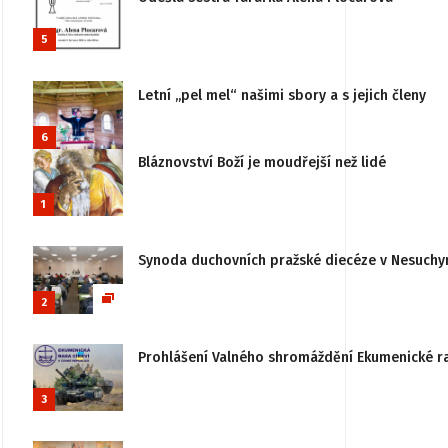
5
Letní „pel mel“ našimi sbory a s jejich členy
6
Bláznovství Boží je moudřejší než lidé
1
Synoda duchovních pražské diecéze v Nesuchy
2
Prohlášení Valného shromáždění Ekumenické rady
3