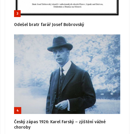
3
Odešel bratr farář Josef Bobrovský
4
Český zápas 1926: Karel Farský – zjištění vážné
choroby