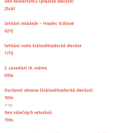
Den novokřtěnců (pražské diecéze)
25
zář
Setkání mládeže – Hradec Králové
02
říj
Setkání rodin královéhradecké diecéze
17
říj
2. zasedání IX. sněmu
09
lis
Duchovní obnova (Královéhradecká diecéze)
10
lis
17:00
Den válečných veteránů
19
lis