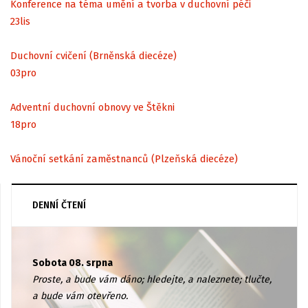
Konference na téma umění a tvorba v duchovní péči
23
lis
Duchovní cvičení (Brněnská diecéze)
03
pro
Adventní duchovní obnovy ve Štěkni
18
pro
Vánoční setkání zaměstnanců (Plzeňská diecéze)
DENNÍ ČTENÍ
Sobota 08. srpna
Proste, a bude vám dáno; hledejte, a naleznete; tlučte,
a bude vám otevřeno.