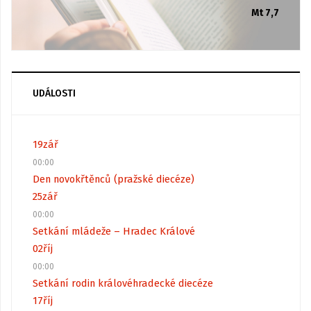
Mt 7,7
UDÁLOSTI
19
zář
00:00
Den novokřtěnců (pražské diecéze)
25
zář
00:00
Setkání mládeže – Hradec Králové
02
říj
00:00
Setkání rodin královéhradecké diecéze
17
říj