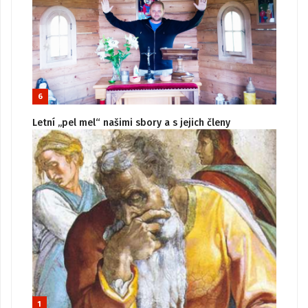
6
Letní „pel mel“ našimi sbory a s jejich členy
1