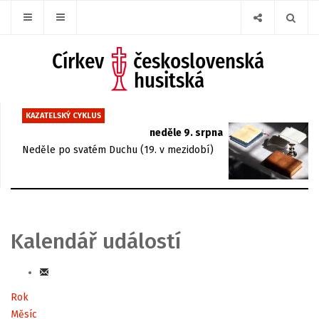
KAZATELSKÝ CYKLUS
neděle 9. srpna
Neděle po svatém Duchu (19. v mezidobí)
Kalendář událostí
Rok
Měsíc