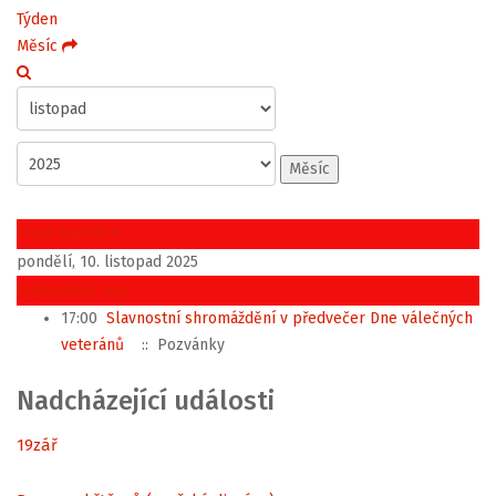
Týden
Měsíc
Měsíc
Předchozí den
pondělí, 10. listopad 2025
Následující den
17:00
Slavnostní shromáždění v předvečer Dne válečných
veteránů
:: Pozvánky
Nadcházející události
19
zář