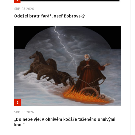
SRP, 03 2026
Odešel bratr farář Josef Bobrovský
2
SRP, 06 2026
„Do nebe vjel v ohnivém kočáře taženého ohnivými
koni“