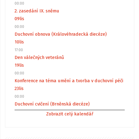
00:00
2. zasedání IX. sněmu
09
lis
00:00
Duchovní obnova (Královéhradecká diecéze)
10
lis
17:00
Den válečných veteránů
19
lis
00:00
Konference na téma umění a tvorba v duchovní péči
23
lis
00:00
Duchovní cvičení (Brněnská diecéze)
Zobrazit celý kalendář