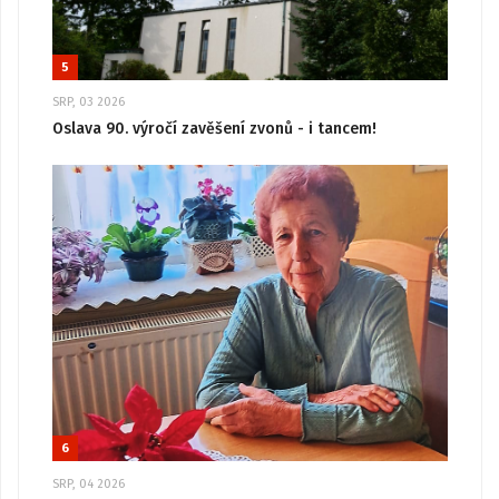
5
SRP, 03 2026
Oslava 90. výročí zavěšení zvonů - i tancem!
6
SRP, 04 2026