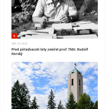
4
SRP, 04 2026
Před pětadvaceti lety zemřel prof. ThDr. Rudolf
Horský