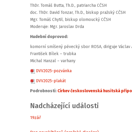
ThDr. Tomáš Butta, Th.D., patriarcha CČSH
doc. ThDr. David Tonzar, Th.D., biskup pražský CČSH
Mgr. Tomáš Chytil, biskup olomoucký CČSH
Moderuje: Mgr. Jaroslav Drda
Hudební doprovod:
komorní smíšený pěvecký sbor ROSA, diriguje Václav
František Bílek – trubka
Michal Hanzal – varhany
DVV2025-pozvánka
DVV2025-plakát
Podrobnosti:
Církev československá husitská přip
Nadcházející události
19
zář