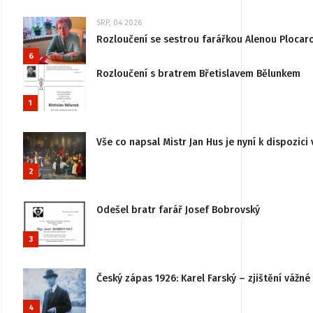
SRP, 04 2026
Rozloučení se sestrou farářkou Alenou Plocar
6
Rozloučení s bratrem Břetislavem Bělunkem
1
Vše co napsal Mistr Jan Hus je nyní k dispozici 
2
Odešel bratr farář Josef Bobrovský
3
Český zápas 1926: Karel Farský – zjištění vážn
4