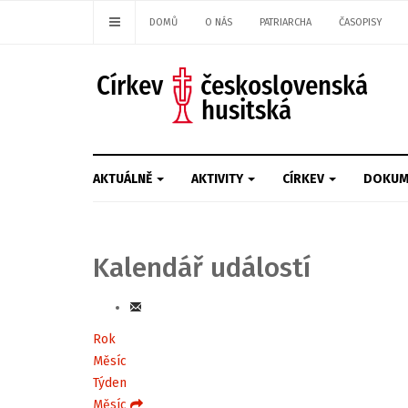
DOMŮ
O NÁS
PATRIARCHA
ČASOPISY
AKTUÁLNĚ
AKTIVITY
CÍRKEV
DOKUM
Kalendář událostí
Rok
Měsíc
Týden
Měsíc