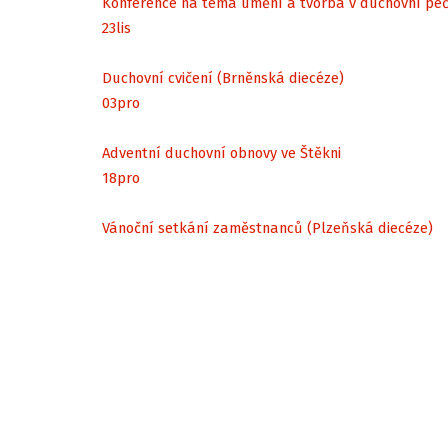
Konference na téma umění a tvorba v duchovní péč
23
lis
Duchovní cvičení (Brněnská diecéze)
03
pro
Adventní duchovní obnovy ve Štěkni
18
pro
Vánoční setkání zaměstnanců (Plzeňská diecéze)