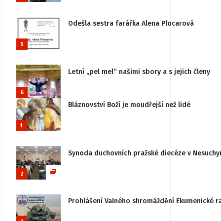
Odešla sestra farářka Alena Plocarová
5
Letní „pel mel“ našimi sbory a s jejich členy
6
Bláznovství Boží je moudřejší než lidé
1
Synoda duchovních pražské diecéze v Nesuchy
2
Prohlášení Valného shromáždění Ekumenické rady