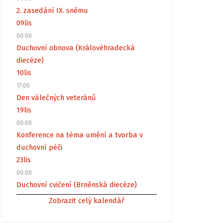
2. zasedání IX. sněmu
09
lis
00:00
Duchovní obnova (Královéhradecká
diecéze)
10
lis
17:00
Den válečných veteránů
19
lis
00:00
Konference na téma umění a tvorba v
duchovní péči
23
lis
00:00
Duchovní cvičení (Brněnská diecéze)
Zobrazit celý kalendář