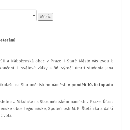
Měsíc
veteránů
CČSH a Náboženská obec v Praze 1–Staré Město vás zvou k
končení 1. světové války a 86. výročí úmrtí studenta Jana
 Mikuláše na Staroměstském náměstí
v pondělí 10. listopadu
kostele sv. Mikuláše na Staroměstském náměstí v Praze. Účast
venské obce legionářské, Společnosti M. R. Štefánika a další
života.