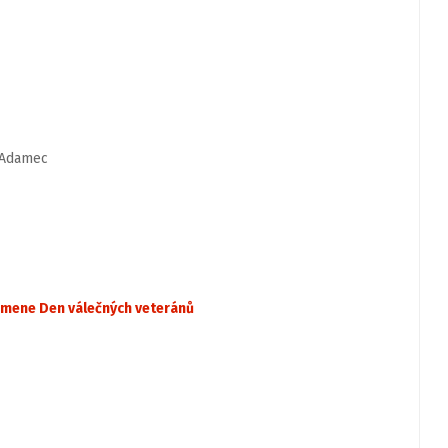
 Adamec
omene Den válečných veteránů