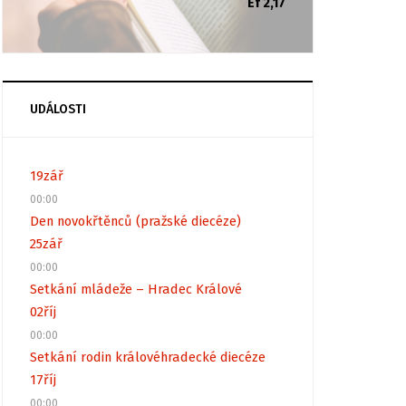
Ef 2,17
UDÁLOSTI
19
zář
00:00
Den novokřtěnců (pražské diecéze)
25
zář
00:00
Setkání mládeže – Hradec Králové
02
říj
00:00
Setkání rodin královéhradecké diecéze
17
říj
00:00