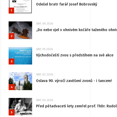
Odešel bratr farář Josef Bobrovský
1
SRP, 06 2026
„Do nebe vjel v ohnivém kočáře taženého ohni
2
SRP, 05 2026
Východočeští zvou s předstihem na své akce
3
SRP, 03 2026
Oslava 90. výročí zavěšení zvonů - i tancem!
4
SRP, 04 2026
Před pětadvaceti lety zemřel prof. ThDr. Rudo
5