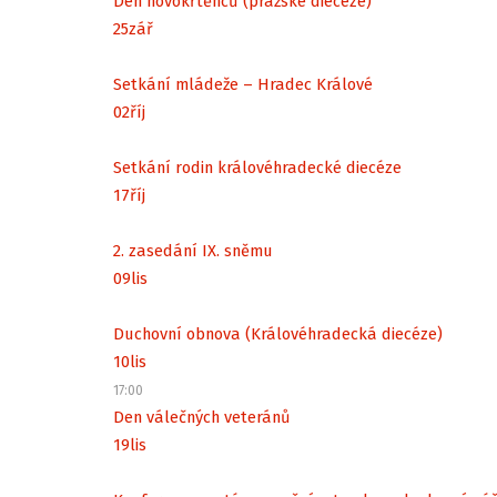
Den novokřtěnců (pražské diecéze)
25
zář
Setkání mládeže – Hradec Králové
02
říj
Setkání rodin královéhradecké diecéze
17
říj
2. zasedání IX. sněmu
09
lis
Duchovní obnova (Královéhradecká diecéze)
10
lis
17:00
Den válečných veteránů
19
lis