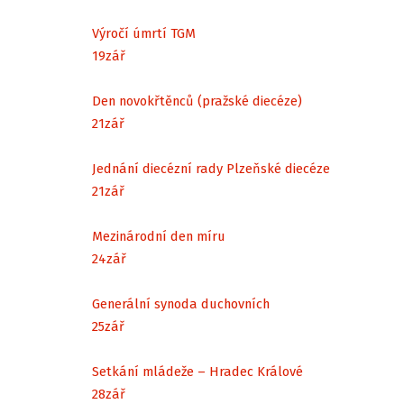
Výročí úmrtí TGM
19
zář
Den novokřtěnců (pražské diecéze)
21
zář
Jednání diecézní rady Plzeňské diecéze
21
zář
Mezinárodní den míru
24
zář
Generální synoda duchovních
25
zář
Setkání mládeže – Hradec Králové
28
zář