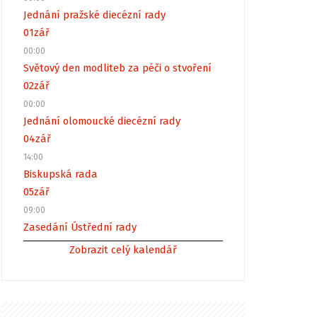
Jednání pražské diecézní rady
01
zář
00:00
Světový den modliteb za péči o stvoření
02
zář
00:00
Jednání olomoucké diecézní rady
04
zář
14:00
Biskupská rada
05
zář
09:00
Zasedání Ústřední rady
Zobrazit celý kalendář