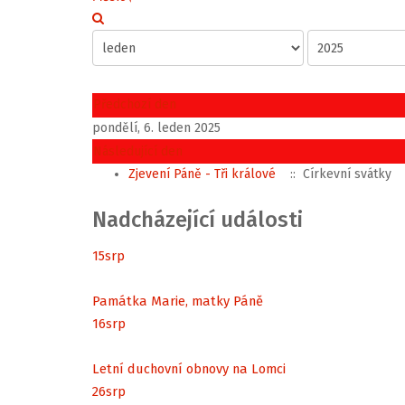
Předchozí den
pondělí, 6. leden 2025
Následující den
Zjevení Páně - Tři králové
:: Církevní svátky
Nadcházející události
15
srp
Památka Marie, matky Páně
16
srp
Letní duchovní obnovy na Lomci
26
srp