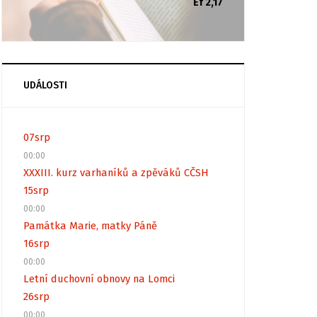
Ef 2,17
UDÁLOSTI
07
srp
00:00
XXXIII. kurz varhaníků a zpěváků CČSH
15
srp
00:00
Památka Marie, matky Páně
16
srp
00:00
Letní duchovní obnovy na Lomci
26
srp
00:00