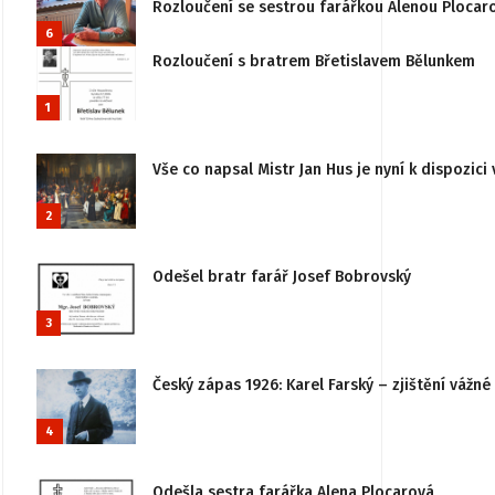
Rozloučení se sestrou farářkou Alenou Plocar
6
Rozloučení s bratrem Břetislavem Bělunkem
1
Vše co napsal Mistr Jan Hus je nyní k dispozici 
2
Odešel bratr farář Josef Bobrovský
3
Český zápas 1926: Karel Farský – zjištění vážn
4
Odešla sestra farářka Alena Plocarová