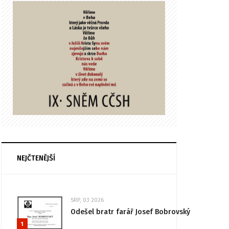
NEJČTENĚJŠÍ
SRP, 03 2026
Odešel bratr farář Josef Bobrovský
1