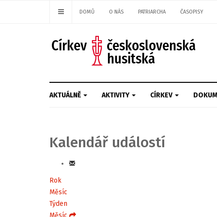
DOMŮ
O NÁS
PATRIARCHA
ČASOPISY
AKTUÁLNĚ
AKTIVITY
CÍRKEV
DOKUM
Kalendář událostí
Rok
Měsíc
Týden
Měsíc