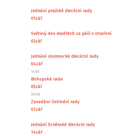
Jednání pražské diecézní rady
01
zář
Světový den modliteb za péči o stvoření
02
zář
Jednání olomoucké diecézní rady
04
zář
14:00
Biskupská rada
05
zář
09:00
Zasedání Ústřední rady
07
zář
Jednání brněnské diecézní rady
14
zář