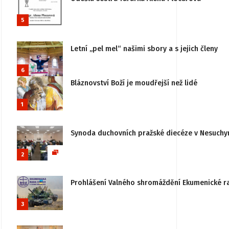
5
Letní „pel mel“ našimi sbory a s jejich členy
6
Bláznovství Boží je moudřejší než lidé
1
Synoda duchovních pražské diecéze v Nesuchy
2
Prohlášení Valného shromáždění Ekumenické rady
3