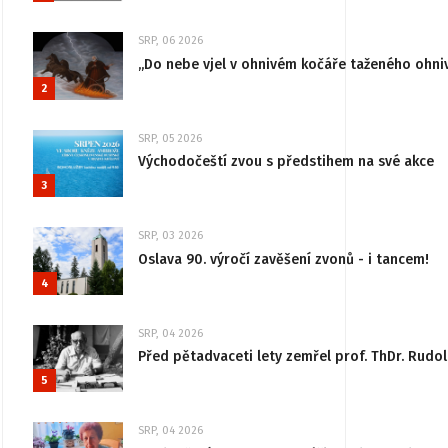
SRP, 06 2026
„Do nebe vjel v ohnivém kočáře taženého ohni
2
SRP, 05 2026
Východočeští zvou s předstihem na své akce
3
SRP, 03 2026
Oslava 90. výročí zavěšení zvonů - i tancem!
4
SRP, 04 2026
Před pětadvaceti lety zemřel prof. ThDr. Rudo
5
SRP, 04 2026