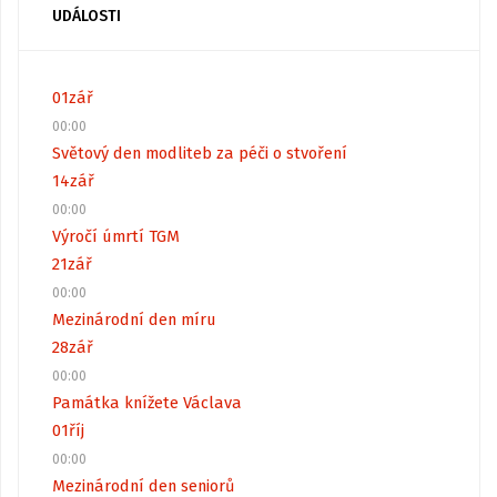
UDÁLOSTI
01
zář
00:00
Světový den modliteb za péči o stvoření
14
zář
00:00
Výročí úmrtí TGM
21
zář
00:00
Mezinárodní den míru
28
zář
00:00
Památka knížete Václava
01
říj
00:00
Mezinárodní den seniorů