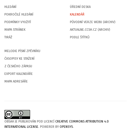
HLEDÁNÍ
ÚŘEDNÍ DESKA
POKROČILÉ HLEDÁNÍ
KALENDÁŘ
PODMÍNKY VYUŽITÍ
PŮVODNÍ VERZE WEBU (ARCHIV)
MAPA STRÁNEK
AKTUALNE.CCSH.CZ (ARCHIV)
TIRÁŽ
PODLE ŠTÍTKŮ
MELODIE PÍSNÍ ZPĚVNÍKU
ČASOPISY KE STAŽENÍ
Z ČESKÉHO ZÁPASU
EXPORT KALENDÁŘE
MAPA ADRESÁŘE
OBSAH JE PUBLIKOVÁN POD LICENCÍ
CREATIVE COMMONS ATTRIBUTION 4.0
INTERNATIONAL LICENSE
. POWERER BY
OPENSYS
.