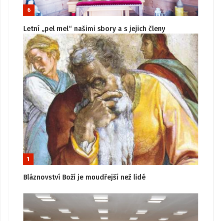
6
Letní „pel mel“ našimi sbory a s jejich členy
1
Bláznovství Boží je moudřejší než lidé