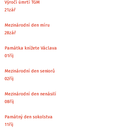
Výročí úmrtí TGM
21
zář
Mezinárodní den míru
28
zář
Památka knížete Václava
01
říj
Mezinárodní den seniorů
02
říj
Mezinárodní den nenásilí
08
říj
Památný den sokolstva
11
říj