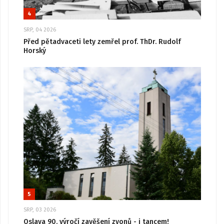
4
SRP, 04 2026
Před pětadvaceti lety zemřel prof. ThDr. Rudolf
Horský
5
SRP, 03 2026
Oslava 90. výročí zavěšení zvonů - i tancem!