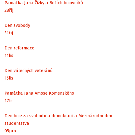
Památka Jana Žižky a Božích bojovníků
28
říj
Den svobody
31
říj
Den reformace
11
lis
Den válečných veteránů
15
lis
Památka Jana Amose Komenského
17
lis
Den boje za svobodu a demokracii a Mezinárodní den
studentstva
05
pro