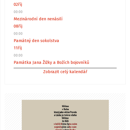
02
říj
00:00
Mezinárodní den nenásilí
08
říj
00:00
Památný den sokolstva
11
říj
00:00
Památka Jana Žižky a Božích bojovníků
Zobrazit celý kalendář