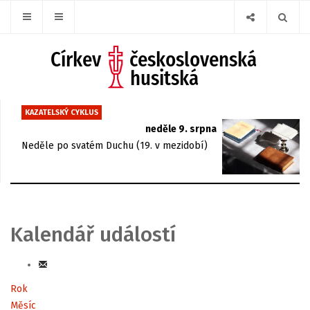
KAZATELSKÝ CYKLUS
neděle 9. srpna
Neděle po svatém Duchu (19. v mezidobí)
Kalendář událostí
Rok
Měsíc