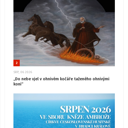
2
SRP, 06 2026
„Do nebe vjel v ohnivém kočáře taženého ohnivými
koni“