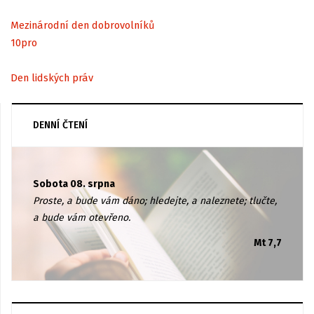
Mezinárodní den dobrovolníků
10
pro
Den lidských práv
DENNÍ ČTENÍ
Sobota 08. srpna
Proste, a bude vám dáno; hledejte, a naleznete; tlučte,
a bude vám otevřeno.
Mt 7,7