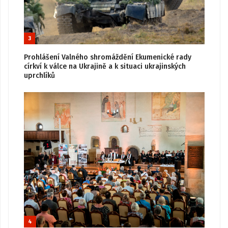
3
Prohlášení Valného shromáždění Ekumenické rady
církví k válce na Ukrajině a k situaci ukrajinských
uprchlíků
4