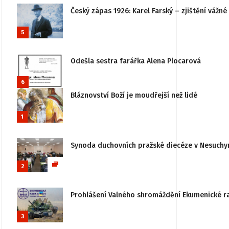
Český zápas 1926: Karel Farský – zjištění vážn
5
Odešla sestra farářka Alena Plocarová
6
Bláznovství Boží je moudřejší než lidé
1
Synoda duchovních pražské diecéze v Nesuchy
2
Prohlášení Valného shromáždění Ekumenické rady
3