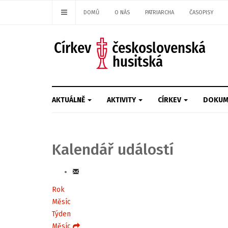
DOMŮ
O NÁS
PATRIARCHA
ČASOPISY
AKTUÁLNĚ
AKTIVITY
CÍRKEV
DOKUM
Kalendář událostí
Rok
Měsíc
Týden
Měsíc