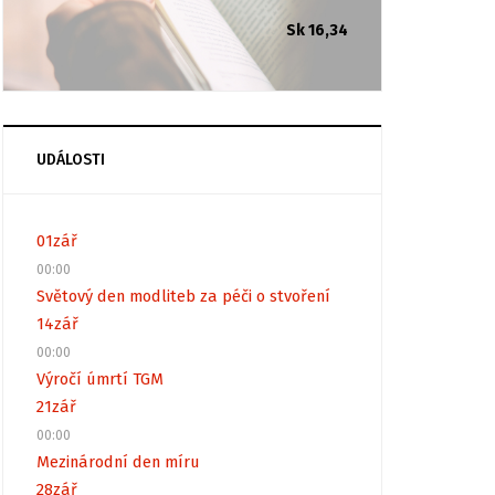
Sk 16,34
UDÁLOSTI
01
zář
00:00
Světový den modliteb za péči o stvoření
14
zář
00:00
Výročí úmrtí TGM
21
zář
00:00
Mezinárodní den míru
28
zář