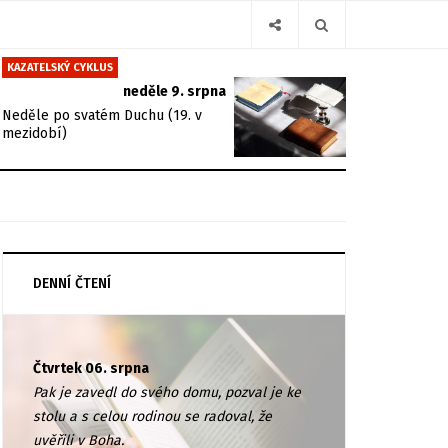
KAZATELSKÝ CYKLUS
neděle 9. srpna
Neděle po svatém Duchu (19. v
mezidobí)
DENNÍ ČTENÍ
Čtvrtek 06. srpna
Pak je zavedl do svého domu, pozval je ke
stolu a s celou rodinou se radoval, že
uvěřili v Boha.