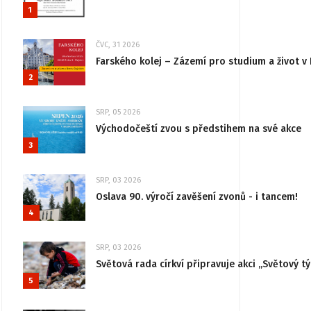
1
ČVC, 31 2026
Farského kolej – Zázemí pro studium a život v 
2
SRP, 05 2026
Východočeští zvou s předstihem na své akce
3
SRP, 03 2026
Oslava 90. výročí zavěšení zvonů - i tancem!
4
SRP, 03 2026
Světová rada církví připravuje akci „Světový tý
5