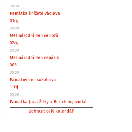
00:00
Památka knížete Václava
01
říj
00:00
Mezinárodní den seniorů
02
říj
00:00
Mezinárodní den nenásilí
08
říj
00:00
Památný den sokolstva
11
říj
00:00
Památka Jana Žižky a Božích bojovníků
Zobrazit celý kalendář