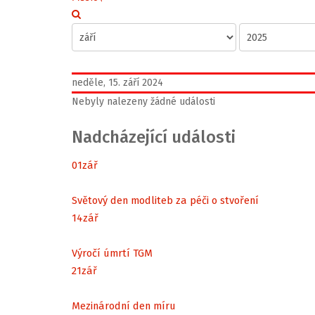
neděle, 15. září 2024
Nebyly nalezeny žádné události
Nadcházející události
01
zář
Světový den modliteb za péči o stvoření
14
zář
Výročí úmrtí TGM
21
zář
Mezinárodní den míru