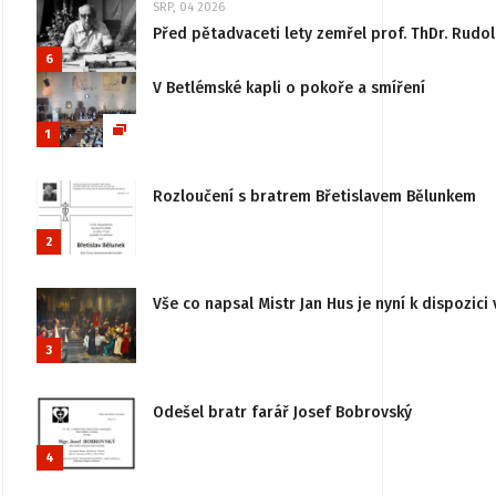
SRP, 04 2026
Před pětadvaceti lety zemřel prof. ThDr. Rudo
6
V Betlémské kapli o pokoře a smíření
1
Rozloučení s bratrem Břetislavem Bělunkem
2
Vše co napsal Mistr Jan Hus je nyní k dispozici 
3
Odešel bratr farář Josef Bobrovský
4