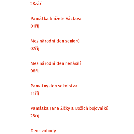
28
zář
Památka knížete Václava
01
říj
Mezinárodní den seniorů
02
říj
Mezinárodní den nenásilí
08
říj
Památný den sokolstva
11
říj
Památka Jana Žižky a Božích bojovníků
28
říj
Den svobody