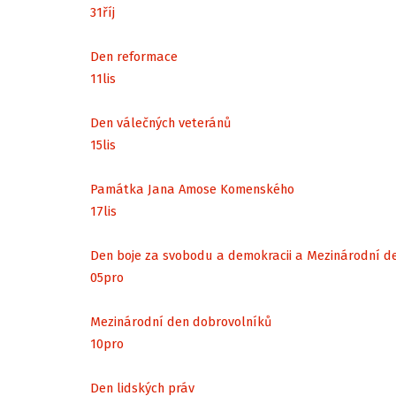
31
říj
Den reformace
11
lis
Den válečných veteránů
15
lis
Památka Jana Amose Komenského
17
lis
Den boje za svobodu a demokracii a Mezinárodní d
05
pro
Mezinárodní den dobrovolníků
10
pro
Den lidských práv