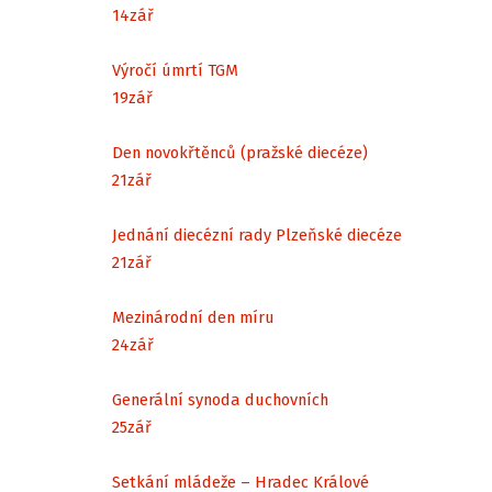
14
zář
Výročí úmrtí TGM
19
zář
Den novokřtěnců (pražské diecéze)
21
zář
Jednání diecézní rady Plzeňské diecéze
21
zář
Mezinárodní den míru
24
zář
Generální synoda duchovních
25
zář
Setkání mládeže – Hradec Králové