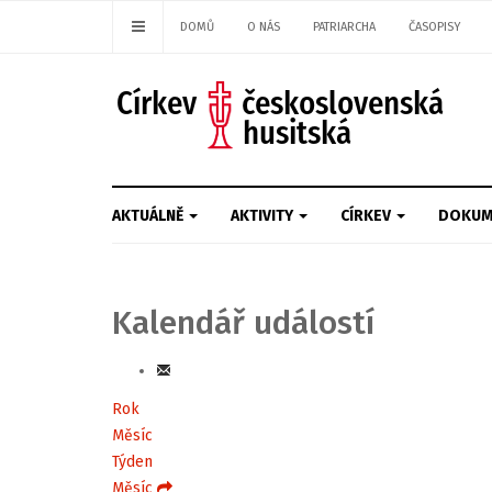
DOMŮ
O NÁS
PATRIARCHA
ČASOPISY
AKTUÁLNĚ
AKTIVITY
CÍRKEV
DOKUM
Kalendář událostí
Rok
Měsíc
Týden
Měsíc