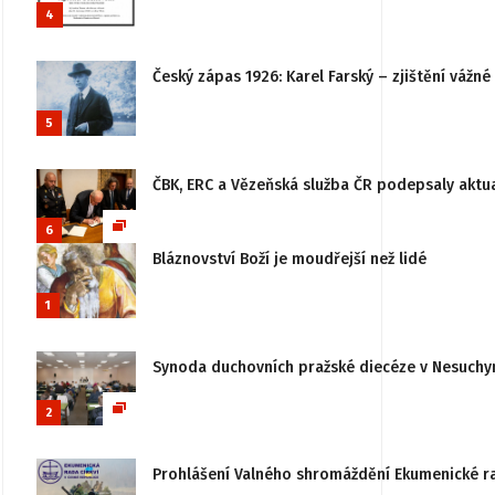
4
Český zápas 1926: Karel Farský – zjištění vážn
5
ČBK, ERC a Vězeňská služba ČR podepsaly aktu
6
Bláznovství Boží je moudřejší než lidé
1
Synoda duchovních pražské diecéze v Nesuchy
2
Prohlášení Valného shromáždění Ekumenické rady