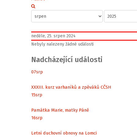
neděle, 25. srpen 2024
Nebyly nalezeny žádné události
Nadcházející události
07
srp
XXXIII. kurz varhaníků a zpěváků CČSH
15
srp
Památka Marie, matky Páně
16
srp
Letní duchovní obnovy na Lomci