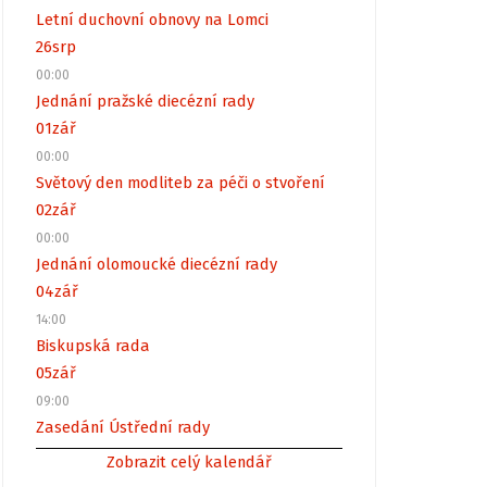
Letní duchovní obnovy na Lomci
26
srp
00:00
Jednání pražské diecézní rady
01
zář
00:00
Světový den modliteb za péči o stvoření
02
zář
00:00
Jednání olomoucké diecézní rady
04
zář
14:00
Biskupská rada
05
zář
09:00
Zasedání Ústřední rady
Zobrazit celý kalendář