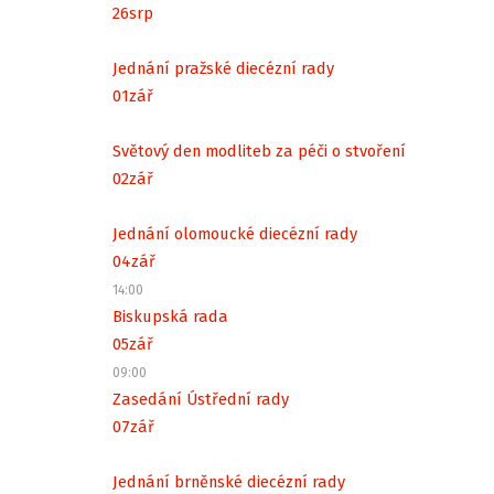
26
srp
Jednání pražské diecézní rady
01
zář
Světový den modliteb za péči o stvoření
02
zář
Jednání olomoucké diecézní rady
04
zář
14:00
Biskupská rada
05
zář
09:00
Zasedání Ústřední rady
07
zář
Jednání brněnské diecézní rady