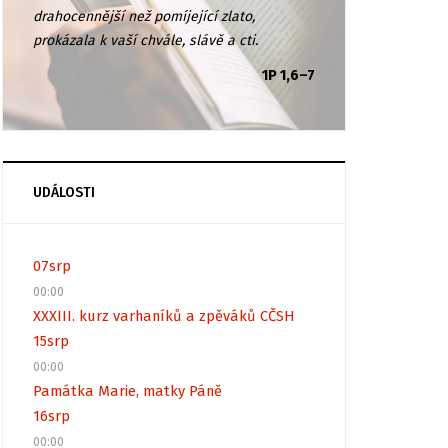
drahocennější než pomíjející zlato,
prokázala k vaší chvále, slávě a cti.
1P 1,6–7
UDÁLOSTI
07
srp
00:00
XXXIII. kurz varhaníků a zpěváků CČSH
15
srp
00:00
Památka Marie, matky Páně
16
srp
00:00