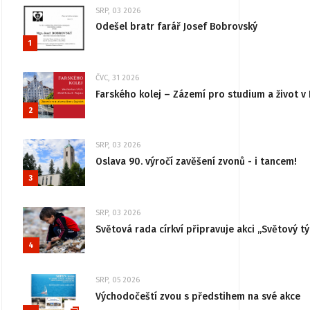
SRP, 03 2026
Odešel bratr farář Josef Bobrovský
1
ČVC, 31 2026
Farského kolej – Zázemí pro studium a život v 
2
SRP, 03 2026
Oslava 90. výročí zavěšení zvonů - i tancem!
3
SRP, 03 2026
Světová rada církví připravuje akci „Světový tý
4
SRP, 05 2026
Východočeští zvou s předstihem na své akce