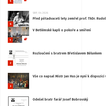
5
SRP, 04 2026
Před pětadvaceti lety zemřel prof. ThDr. Rudo
6
V Betlémské kapli o pokoře a smíření
1
Rozloučení s bratrem Břetislavem Bělunkem
2
Vše co napsal Mistr Jan Hus je nyní k dispozici 
3
Odešel bratr farář Josef Bobrovský