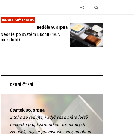
KAZATELSKÝ CYKLUS
neděle 9. srpna
Neděle po svatém Duchu (19. v
mezidobí)
DENNÍ ČTENÍ
Čtvrtek 06. srpna
Z toho se radujte, i když snad máte ještě
nakrátko projít zármutkem rozmanitých
zkoušek, aby se pravost vaší víry, mnohem