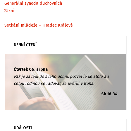
Generální synoda duchovních
25
zář
Setkání mládeže – Hradec Králové
DENNÍ ČTENÍ
Čtvrtek 06. srpna
Pak je zavedl do svého domu, pozval je ke stolu a s
celou rodinou se radoval, že uvěřili v Boha.
Sk 16,34
UDÁLOSTI