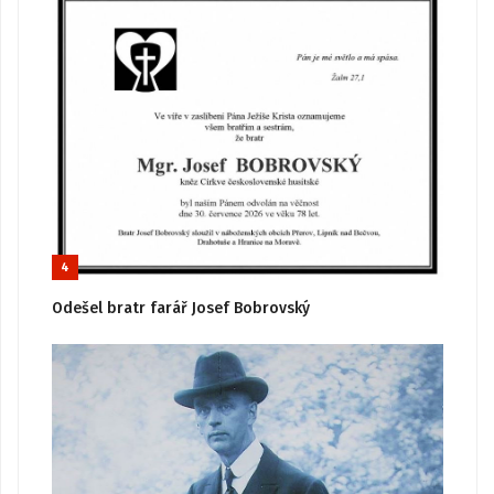
4
Odešel bratr farář Josef Bobrovský