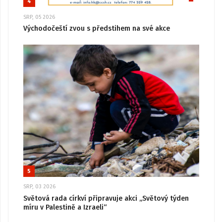
4
SRP, 05 2026
Východočeští zvou s předstihem na své akce
5
SRP, 03 2026
Světová rada církví připravuje akci „Světový týden
míru v Palestině a Izraeli“