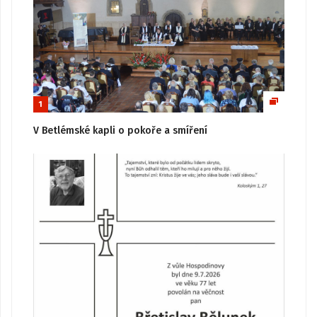
1
V Betlémské kapli o pokoře a smíření