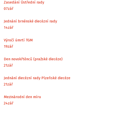
Zasedání Ústřední rady
07
zář
Jednání brněnské diecézní rady
14
zář
Výročí úmrtí TGM
19
zář
Den novokřtěnců (pražské diecéze)
21
zář
Jednání diecézní rady Plzeňské diecéze
21
zář
Mezinárodní den míru
24
zář