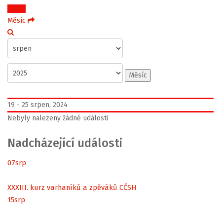
Týden
Měsíc
Měsíc
19 - 25 srpen, 2024
Nebyly nalezeny žádné události
Nadcházející události
07
srp
XXXIII. kurz varhaníků a zpěváků CČSH
15
srp