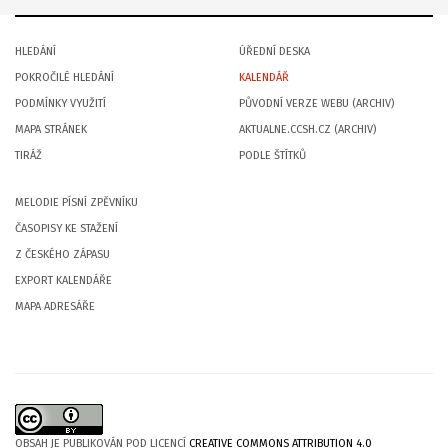
HLEDÁNÍ
ÚŘEDNÍ DESKA
POKROČILÉ HLEDÁNÍ
KALENDÁŘ
PODMÍNKY VYUŽITÍ
PŮVODNÍ VERZE WEBU (ARCHIV)
MAPA STRÁNEK
AKTUALNE.CCSH.CZ (ARCHIV)
TIRÁŽ
PODLE ŠTÍTKŮ
MELODIE PÍSNÍ ZPĚVNÍKU
ČASOPISY KE STAŽENÍ
Z ČESKÉHO ZÁPASU
EXPORT KALENDÁŘE
MAPA ADRESÁŘE
OBSAH JE PUBLIKOVÁN POD LICENCÍ
CREATIVE COMMONS ATTRIBUTION 4.0