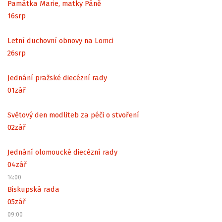
Památka Marie, matky Páně
16
srp
Letní duchovní obnovy na Lomci
26
srp
Jednání pražské diecézní rady
01
zář
Světový den modliteb za péči o stvoření
02
zář
Jednání olomoucké diecézní rady
04
zář
14:00
Biskupská rada
05
zář
09:00