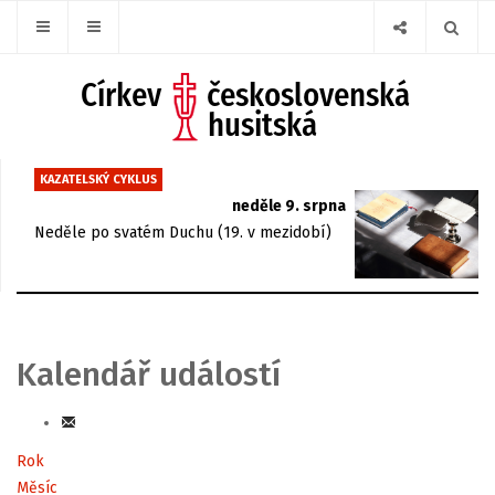
KAZATELSKÝ CYKLUS
neděle 9. srpna
Neděle po svatém Duchu (19. v mezidobí)
Kalendář událostí
Rok
Měsíc