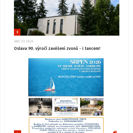
3
SRP, 03 2026
Oslava 90. výročí zavěšení zvonů - i tancem!