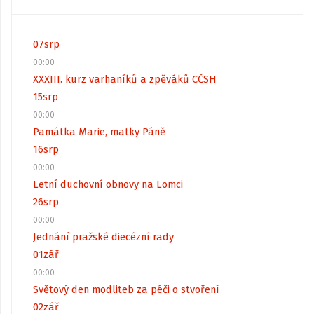
07
srp
00:00
XXXIII. kurz varhaníků a zpěváků CČSH
15
srp
00:00
Památka Marie, matky Páně
16
srp
00:00
Letní duchovní obnovy na Lomci
26
srp
00:00
Jednání pražské diecézní rady
01
zář
00:00
Světový den modliteb za péči o stvoření
02
zář