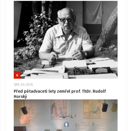
6
SRP, 04 2026
Před pětadvaceti lety zemřel prof. ThDr. Rudolf
Horský