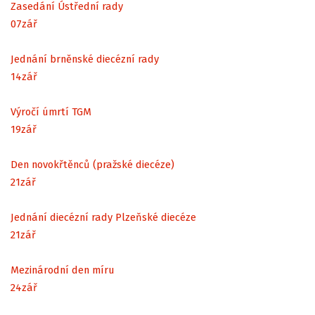
Zasedání Ústřední rady
07
zář
Jednání brněnské diecézní rady
14
zář
Výročí úmrtí TGM
19
zář
Den novokřtěnců (pražské diecéze)
21
zář
Jednání diecézní rady Plzeňské diecéze
21
zář
Mezinárodní den míru
24
zář