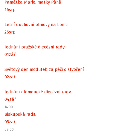
Památka Marie, matky Páně
16
srp
Letní duchovní obnovy na Lomci
26
srp
Jednání pražské diecézní rady
01
zář
Světový den modliteb za péči o stvoření
02
zář
Jednání olomoucké diecézní rady
04
zář
14:00
Biskupská rada
05
zář
09:00