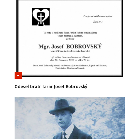
4
Odešel bratr farář Josef Bobrovský