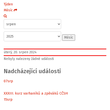
Týden
Měsíc
Měsíc
úterý, 20. srpen 2024
Nebyly nalezeny žádné události
Nadcházející události
07
srp
XXXIII. kurz varhaníků a zpěváků CČSH
15
srp