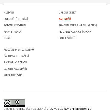
HLEDÁNÍ
ÚŘEDNÍ DESKA
POKROČILÉ HLEDÁNÍ
KALENDÁŘ
PODMÍNKY VYUŽITÍ
PŮVODNÍ VERZE WEBU (ARCHIV)
MAPA STRÁNEK
AKTUALNE.CCSH.CZ (ARCHIV)
TIRÁŽ
PODLE ŠTÍTKŮ
MELODIE PÍSNÍ ZPĚVNÍKU
ČASOPISY KE STAŽENÍ
Z ČESKÉHO ZÁPASU
EXPORT KALENDÁŘE
MAPA ADRESÁŘE
OBSAH JE PUBLIKOVÁN POD LICENCÍ
CREATIVE COMMONS ATTRIBUTION 4.0