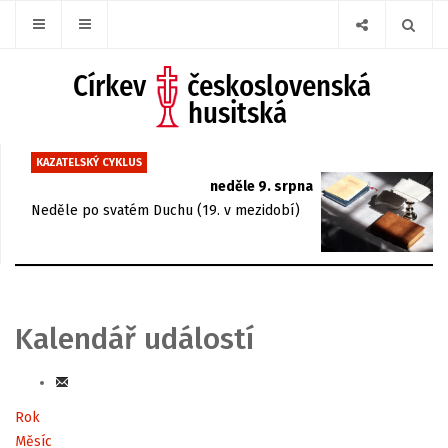
KAZATELSKÝ CYKLUS
neděle 9. srpna
Neděle po svatém Duchu (19. v mezidobí)
Kalendář událostí
Rok
Měsíc