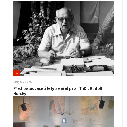
6
SRP, 04 2026
Před pětadvaceti lety zemřel prof. ThDr. Rudolf
Horský