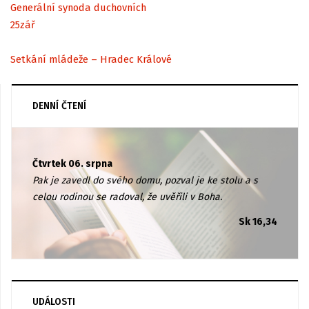
Generální synoda duchovních
25
zář
Setkání mládeže – Hradec Králové
DENNÍ ČTENÍ
Čtvrtek 06. srpna
Pak je zavedl do svého domu, pozval je ke stolu a s
celou rodinou se radoval, že uvěřili v Boha.
Sk 16,34
UDÁLOSTI