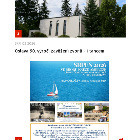
3
SRP, 03 2026
Oslava 90. výročí zavěšení zvonů - i tancem!