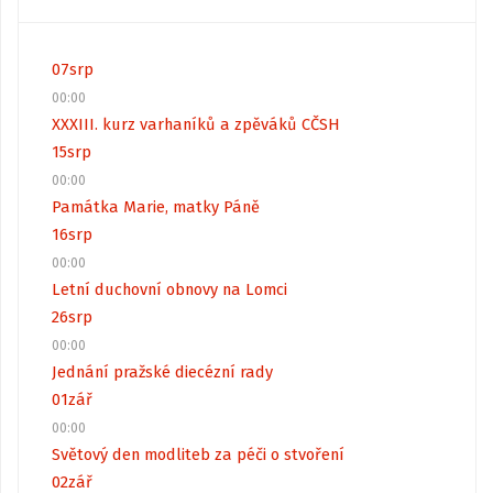
07
srp
00:00
XXXIII. kurz varhaníků a zpěváků CČSH
15
srp
00:00
Památka Marie, matky Páně
16
srp
00:00
Letní duchovní obnovy na Lomci
26
srp
00:00
Jednání pražské diecézní rady
01
zář
00:00
Světový den modliteb za péči o stvoření
02
zář