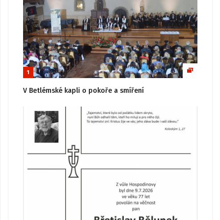
1
V Betlémské kapli o pokoře a smíření