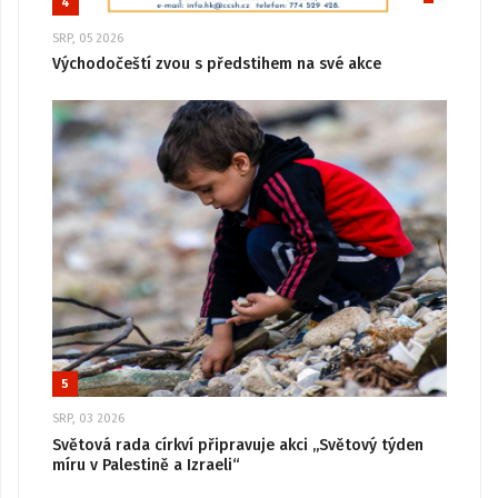
4
SRP, 05 2026
Východočeští zvou s předstihem na své akce
5
SRP, 03 2026
Světová rada církví připravuje akci „Světový týden
míru v Palestině a Izraeli“