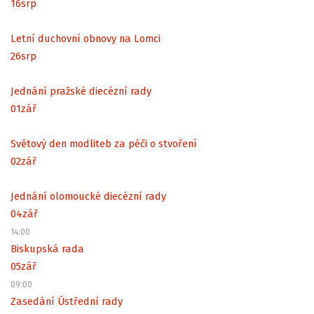
16
srp
Letní duchovní obnovy na Lomci
26
srp
Jednání pražské diecézní rady
01
zář
Světový den modliteb za péči o stvoření
02
zář
Jednání olomoucké diecézní rady
04
zář
14:00
Biskupská rada
05
zář
09:00
Zasedání Ústřední rady