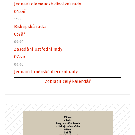
Jednání olomoucké diecézní rady
04
zář
14:00
Biskupská rada
05
zář
09:00
Zasedání Ústřední rady
07
zář
00:00
Jednání brněnské diecézní rady
Zobrazit celý kalendář