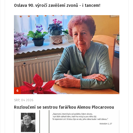
Oslava 90. výročí zavěšení zvonů - i tancem!
6
SRP, 04 2026
Rozloučení se sestrou farářkou Alenou Plocarovou