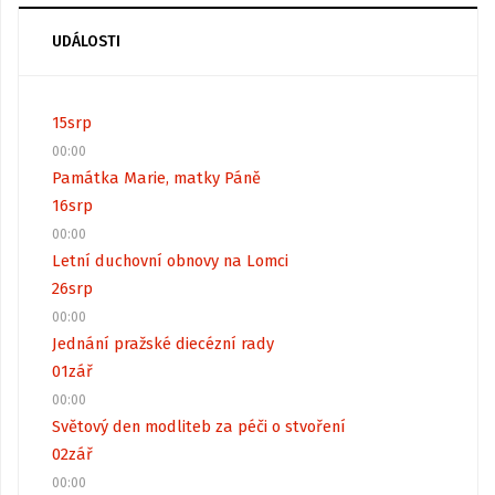
UDÁLOSTI
15
srp
00:00
Památka Marie, matky Páně
16
srp
00:00
Letní duchovní obnovy na Lomci
26
srp
00:00
Jednání pražské diecézní rady
01
zář
00:00
Světový den modliteb za péči o stvoření
02
zář
00:00