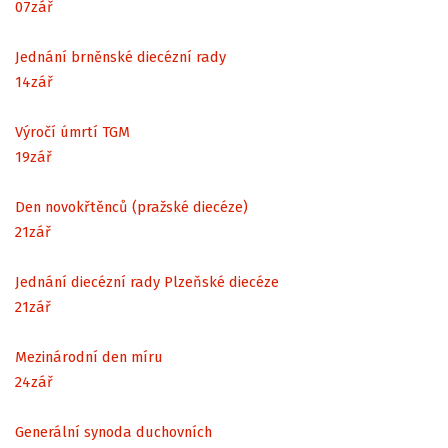
07
zář
Jednání brněnské diecézní rady
14
zář
Výročí úmrtí TGM
19
zář
Den novokřtěnců (pražské diecéze)
21
zář
Jednání diecézní rady Plzeňské diecéze
21
zář
Mezinárodní den míru
24
zář
Generální synoda duchovních