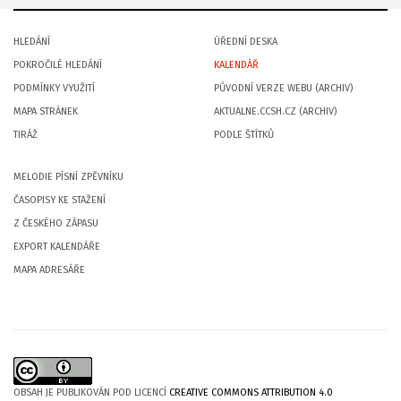
HLEDÁNÍ
ÚŘEDNÍ DESKA
POKROČILÉ HLEDÁNÍ
KALENDÁŘ
PODMÍNKY VYUŽITÍ
PŮVODNÍ VERZE WEBU (ARCHIV)
MAPA STRÁNEK
AKTUALNE.CCSH.CZ (ARCHIV)
TIRÁŽ
PODLE ŠTÍTKŮ
MELODIE PÍSNÍ ZPĚVNÍKU
ČASOPISY KE STAŽENÍ
Z ČESKÉHO ZÁPASU
EXPORT KALENDÁŘE
MAPA ADRESÁŘE
OBSAH JE PUBLIKOVÁN POD LICENCÍ
CREATIVE COMMONS ATTRIBUTION 4.0