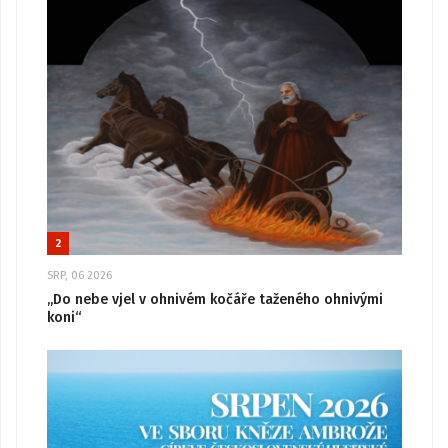
2
SRP, 06 2026
„Do nebe vjel v ohnivém kočáře taženého ohnivými
koni“