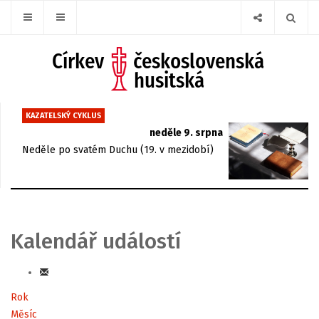
KAZATELSKÝ CYKLUS
neděle 9. srpna
Neděle po svatém Duchu (19. v mezidobí)
Kalendář událostí
Rok
Měsíc