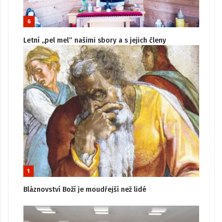
6
Letní „pel mel“ našimi sbory a s jejich členy
1
Bláznovství Boží je moudřejší než lidé