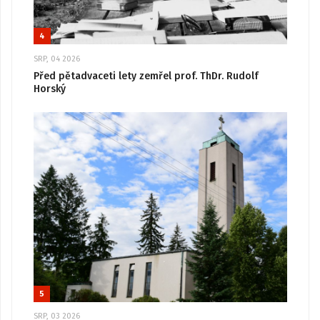
4
SRP, 04 2026
Před pětadvaceti lety zemřel prof. ThDr. Rudolf
Horský
5
SRP, 03 2026