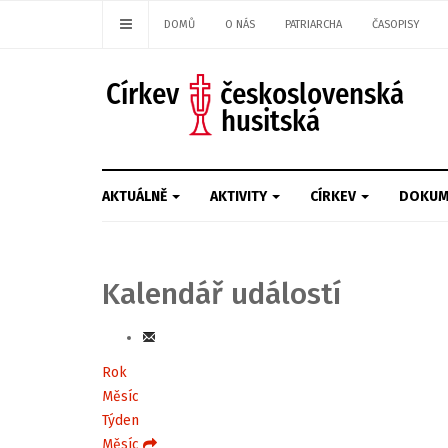
DOMŮ
O NÁS
PATRIARCHA
ČASOPISY
AKTUÁLNĚ
AKTIVITY
CÍRKEV
DOKUM
Kalendář událostí
Rok
Měsíc
Týden
Měsíc