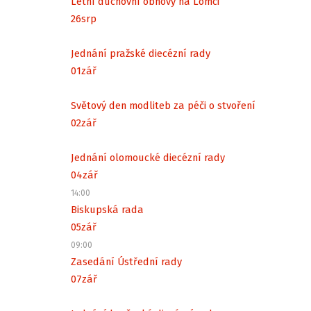
Letní duchovní obnovy na Lomci
26
srp
Jednání pražské diecézní rady
01
zář
Světový den modliteb za péči o stvoření
02
zář
Jednání olomoucké diecézní rady
04
zář
14:00
Biskupská rada
05
zář
09:00
Zasedání Ústřední rady
07
zář