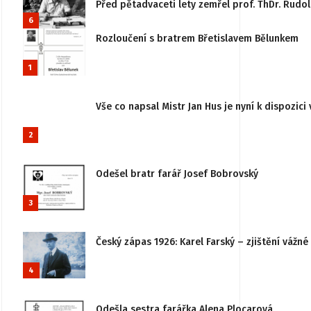
Před pětadvaceti lety zemřel prof. ThDr. Rudo
6
Rozloučení s bratrem Břetislavem Bělunkem
1
Vše co napsal Mistr Jan Hus je nyní k dispozici 
2
Odešel bratr farář Josef Bobrovský
3
Český zápas 1926: Karel Farský – zjištění vážn
4
Odešla sestra farářka Alena Plocarová