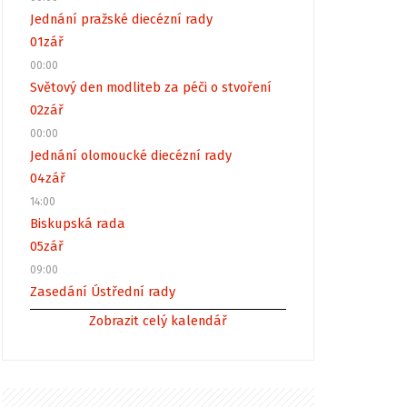
Jednání pražské diecézní rady
01
zář
00:00
Světový den modliteb za péči o stvoření
02
zář
00:00
Jednání olomoucké diecézní rady
04
zář
14:00
Biskupská rada
05
zář
09:00
Zasedání Ústřední rady
Zobrazit celý kalendář