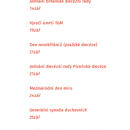
Jednání brněnské diecézní rady
14
zář
Výročí úmrtí TGM
19
zář
Den novokřtěnců (pražské diecéze)
21
zář
Jednání diecézní rady Plzeňské diecéze
21
zář
Mezinárodní den míru
24
zář
Generální synoda duchovních
25
zář