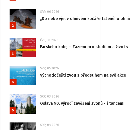
SRP, 06 2026
„Do nebe vjel v ohnivém kočáře taženého ohni
2
ČVC, 31 2026
Farského kolej – Zázemí pro studium a život v 
3
SRP, 05 2026
Východočeští zvou s předstihem na své akce
4
SRP, 03 2026
Oslava 90. výročí zavěšení zvonů - i tancem!
5
SRP, 04 2026