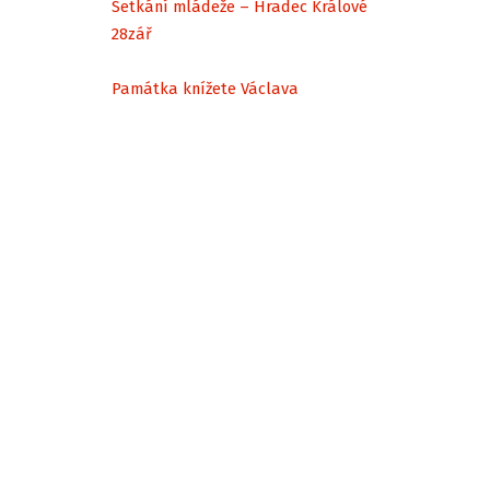
Setkání mládeže – Hradec Králové
28
zář
Památka knížete Václava