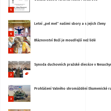
5
Letní „pel mel“ našimi sbory a s jejich členy
6
Bláznovství Boží je moudřejší než lidé
1
Synoda duchovních pražské diecéze v Nesuchy
2
Prohlášení Valného shromáždění Ekumenické rady
3