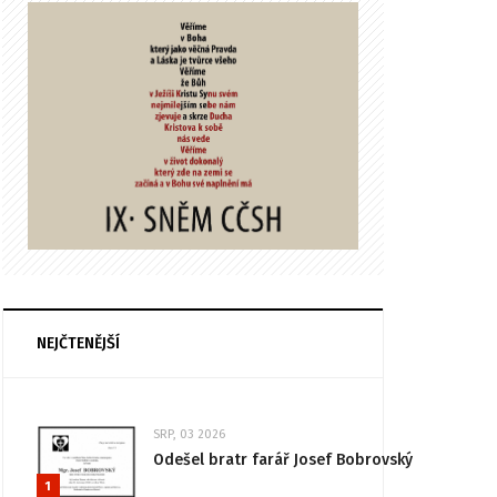
NEJČTENĚJŠÍ
SRP, 03 2026
Odešel bratr farář Josef Bobrovský
1