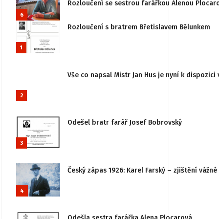
Rozloučení se sestrou farářkou Alenou Plocar
6
Rozloučení s bratrem Břetislavem Bělunkem
1
Vše co napsal Mistr Jan Hus je nyní k dispozici 
2
Odešel bratr farář Josef Bobrovský
3
Český zápas 1926: Karel Farský – zjištění vážn
4
Odešla sestra farářka Alena Plocarová