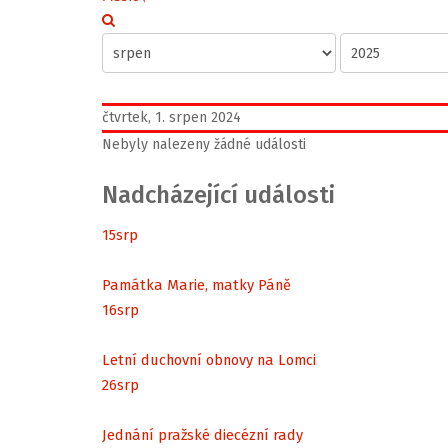
čtvrtek, 1. srpen 2024
Nebyly nalezeny žádné události
Nadcházející události
15
srp
Památka Marie, matky Páně
16
srp
Letní duchovní obnovy na Lomci
26
srp
Jednání pražské diecézní rady