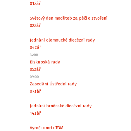
01
zář
Světový den modliteb za péči o stvoření
02
zář
Jednání olomoucké diecézní rady
04
zář
14:00
Biskupská rada
05
zář
09:00
Zasedání Ústřední rady
07
zář
Jednání brněnské diecézní rady
14
zář
Výročí úmrtí TGM