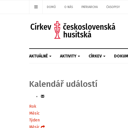
DOMŮ
O NÁS
PATRIARCHA
ČASOPISY
AKTUÁLNĚ
AKTIVITY
CÍRKEV
DOKUM
Kalendář událostí
Rok
Měsíc
Týden
Měsíc