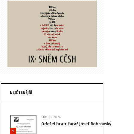
NEJČTENĚJŠÍ
SRP, 03 2026
Odešel bratr farář Josef Bobrovský
1