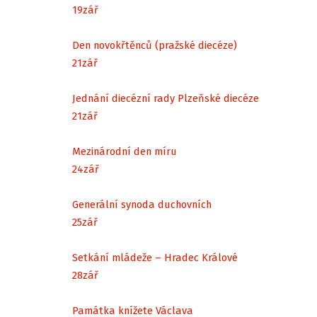
19
zář
Den novokřtěnců (pražské diecéze)
21
zář
Jednání diecézní rady Plzeňské diecéze
21
zář
Mezinárodní den míru
24
zář
Generální synoda duchovních
25
zář
Setkání mládeže – Hradec Králové
28
zář
Památka knížete Václava