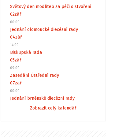
Světový den modliteb za péči o stvoření
02
zář
00:00
Jednání olomoucké diecézní rady
04
zář
14:00
Biskupská rada
05
zář
09:00
Zasedání Ústřední rady
07
zář
00:00
Jednání brněnské diecézní rady
Zobrazit celý kalendář