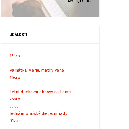
Mt 13,37–38
UDÁLOSTI
15
srp
00:00
Památka Marie, matky Páně
16
srp
00:00
Letní duchovní obnovy na Lomci
26
srp
00:00
Jednání pražské diecézní rady
01
zář
00:00