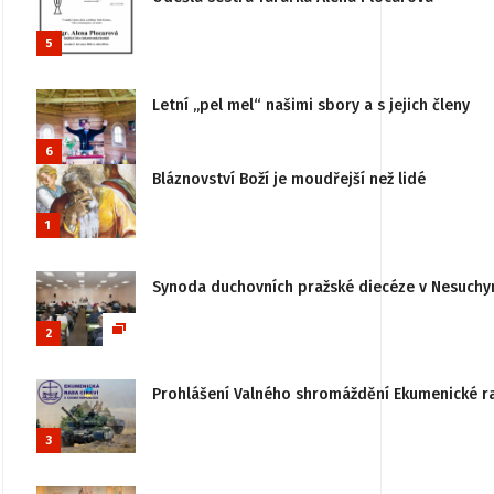
5
Letní „pel mel“ našimi sbory a s jejich členy
6
Bláznovství Boží je moudřejší než lidé
1
Synoda duchovních pražské diecéze v Nesuchy
2
Prohlášení Valného shromáždění Ekumenické rady
3