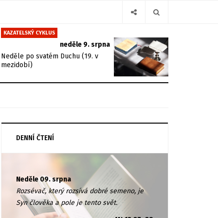
KAZATELSKÝ CYKLUS
neděle 9. srpna
Neděle po svatém Duchu (19. v
mezidobí)
DENNÍ ČTENÍ
Neděle 09. srpna
Rozsévač, který rozsívá dobré semeno, je
Syn člověka a pole je tento svět.