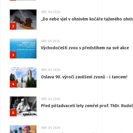
SRP, 06 2026
„Do nebe vjel v ohnivém kočáře taženého ohni
2
SRP, 05 2026
Východočeští zvou s předstihem na své akce
3
SRP, 03 2026
Oslava 90. výročí zavěšení zvonů - i tancem!
4
SRP, 04 2026
Před pětadvaceti lety zemřel prof. ThDr. Rudo
5
SRP, 04 2026