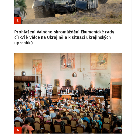
3
Prohlášení Valného shromáždění Ekumenické rady
církví k válce na Ukrajině a k situaci ukrajinských
uprchlíků
4