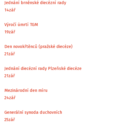
Jednání brněnské diecézní rady
14
zář
Výročí úmrtí TGM
19
zář
Den novokřtěnců (pražské diecéze)
21
zář
Jednání diecézní rady Plzeňské diecéze
21
zář
Mezinárodní den míru
24
zář
Generální synoda duchovních
25
zář