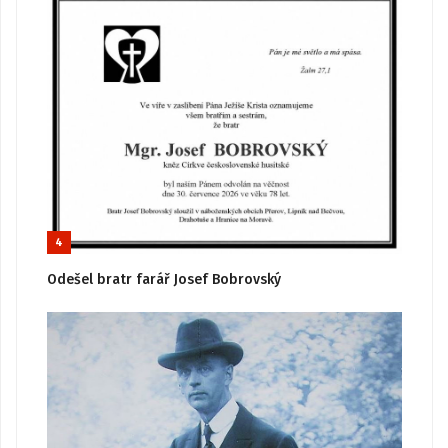
4
Odešel bratr farář Josef Bobrovský