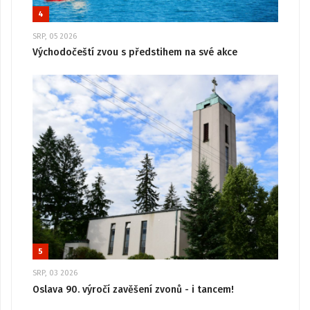
4
SRP, 05 2026
Východočeští zvou s předstihem na své akce
5
SRP, 03 2026
Oslava 90. výročí zavěšení zvonů - i tancem!