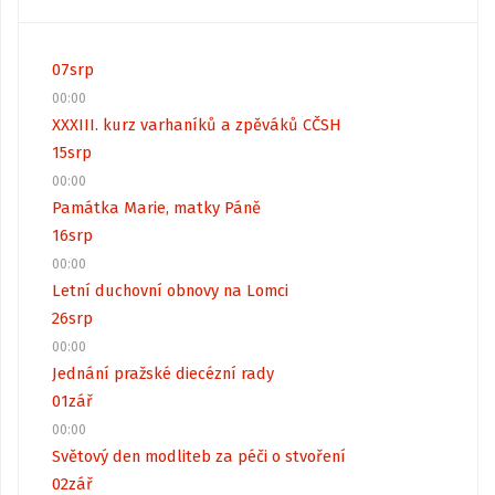
07
srp
00:00
XXXIII. kurz varhaníků a zpěváků CČSH
15
srp
00:00
Památka Marie, matky Páně
16
srp
00:00
Letní duchovní obnovy na Lomci
26
srp
00:00
Jednání pražské diecézní rady
01
zář
00:00
Světový den modliteb za péči o stvoření
02
zář