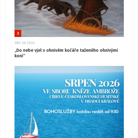
3
SRP, 06 2026
„Do nebe vjel v ohnivém kočáře taženého ohnivými
koni“