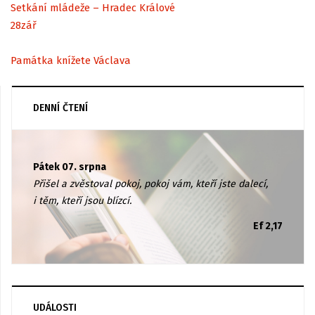
Setkání mládeže – Hradec Králové
28
zář
Památka knížete Václava
DENNÍ ČTENÍ
Pátek 07. srpna
Přišel a zvěstoval pokoj, pokoj vám, kteří jste dalecí,
i těm, kteří jsou blízcí.
Ef 2,17
UDÁLOSTI