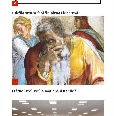
6
Odešla sestra farářka Alena Plocarová
1
Bláznovství Boží je moudřejší než lidé