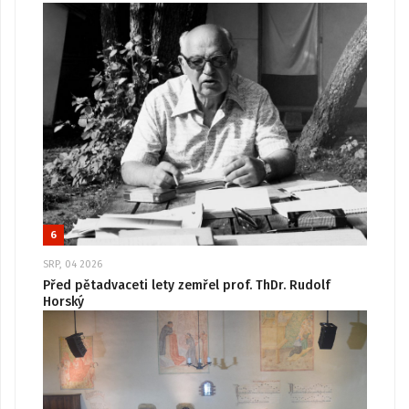
6
SRP, 04 2026
Před pětadvaceti lety zemřel prof. ThDr. Rudolf
Horský