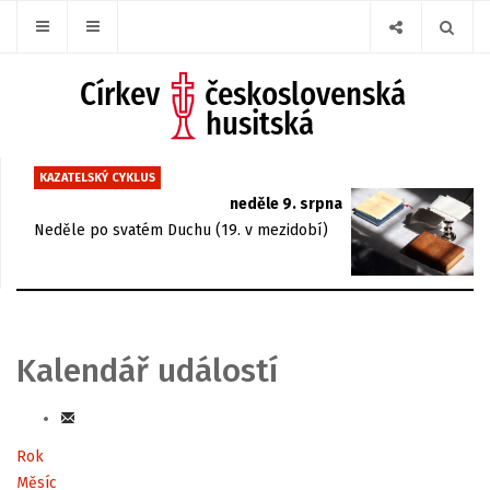
KAZATELSKÝ CYKLUS
neděle 9. srpna
Neděle po svatém Duchu (19. v mezidobí)
Kalendář událostí
Rok
Měsíc