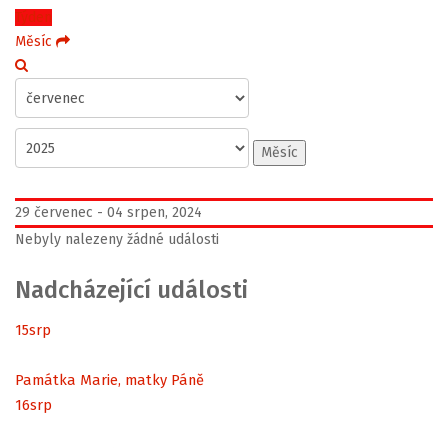
Týden
Měsíc
Měsíc
29 červenec - 04 srpen, 2024
Nebyly nalezeny žádné události
Nadcházející události
15
srp
Památka Marie, matky Páně
16
srp