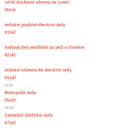
Letní duchovní obnovy na Lomci
26
srp
Jednání pražské diecézní rady
01
zář
Světový den modliteb za péči o stvoření
02
zář
Jednání olomoucké diecézní rady
04
zář
14:00
Biskupská rada
05
zář
09:00
Zasedání Ústřední rady
07
zář