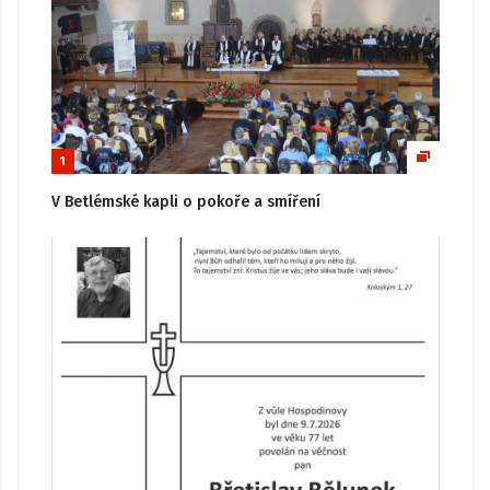
1
V Betlémské kapli o pokoře a smíření