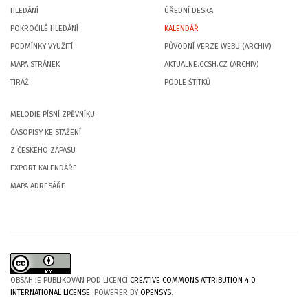
HLEDÁNÍ
ÚŘEDNÍ DESKA
POKROČILÉ HLEDÁNÍ
KALENDÁŘ
PODMÍNKY VYUŽITÍ
PŮVODNÍ VERZE WEBU (ARCHIV)
MAPA STRÁNEK
AKTUALNE.CCSH.CZ (ARCHIV)
TIRÁŽ
PODLE ŠTÍTKŮ
MELODIE PÍSNÍ ZPĚVNÍKU
ČASOPISY KE STAŽENÍ
Z ČESKÉHO ZÁPASU
EXPORT KALENDÁŘE
MAPA ADRESÁŘE
OBSAH JE PUBLIKOVÁN POD LICENCÍ
CREATIVE COMMONS ATTRIBUTION 4.0
INTERNATIONAL LICENSE
. POWERER BY
OPENSYS
.