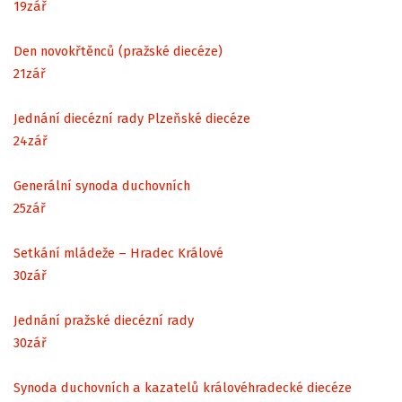
19
zář
Den novokřtěnců (pražské diecéze)
21
zář
Jednání diecézní rady Plzeňské diecéze
24
zář
Generální synoda duchovních
25
zář
Setkání mládeže – Hradec Králové
30
zář
Jednání pražské diecézní rady
30
zář
Synoda duchovních a kazatelů královéhradecké diecéze