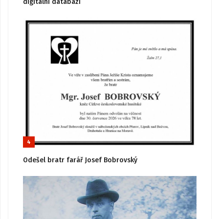
digitální databázi
4
Odešel bratr farář Josef Bobrovský