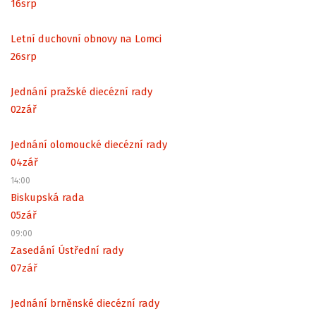
16
srp
Letní duchovní obnovy na Lomci
26
srp
Jednání pražské diecézní rady
02
zář
Jednání olomoucké diecézní rady
04
zář
14:00
Biskupská rada
05
zář
09:00
Zasedání Ústřední rady
07
zář
Jednání brněnské diecézní rady