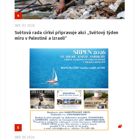
4
SRP, 03 2026
Světová rada církví připravuje akci „Světový týden
míru v Palestině a Izraeli“
5
SRP, 05 2026