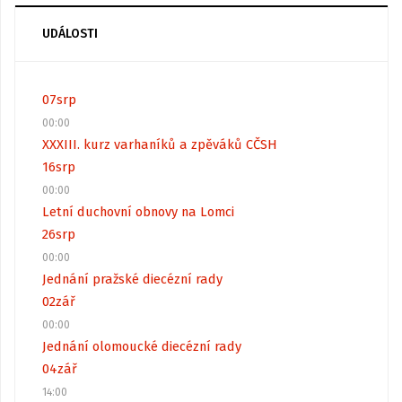
UDÁLOSTI
07
srp
00:00
XXXIII. kurz varhaníků a zpěváků CČSH
16
srp
00:00
Letní duchovní obnovy na Lomci
26
srp
00:00
Jednání pražské diecézní rady
02
zář
00:00
Jednání olomoucké diecézní rady
04
zář
14:00