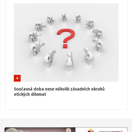
6
Současná doba nese několik zásadních okruhů
etických dilemat