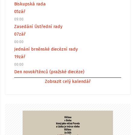
Biskupská rada
05
zář
09:00
Zasedání Ústřední rady
07
zář
00:00
Jednání brněnské diecézní rady
19
zář
00:00
Den novokřtěnců (pražské diecéze)
Zobrazit celý kalendář