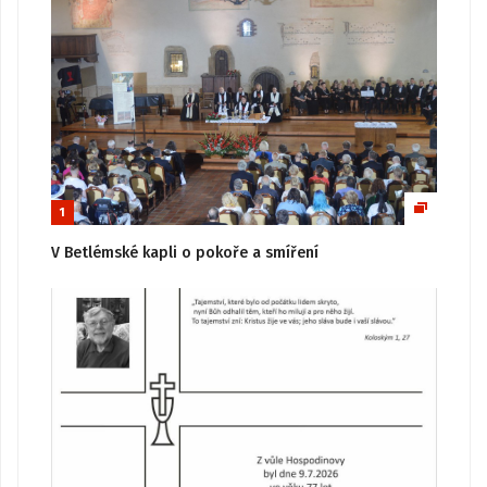
1
V Betlémské kapli o pokoře a smíření