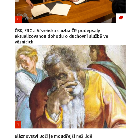
6
ČBK, ERC a Vězeňská služba ČR podepsaly
aktualizovanou dohodu o duchovní službě ve
věznicích
1
Bláznovství Boží je moudřejší než lidé