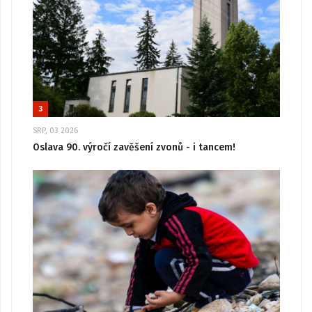
3
SRP, 03 2026
Oslava 90. výročí zavěšení zvonů - i tancem!