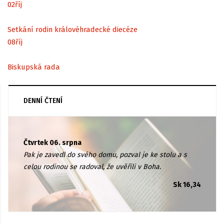
02
říj
Setkání rodin královéhradecké diecéze
08
říj
Biskupská rada
DENNÍ ČTENÍ
Čtvrtek 06. srpna
Pak je zavedl do svého domu, pozval je ke stolu a s
celou rodinou se radoval, že uvěřili v Boha.
Sk 16,34