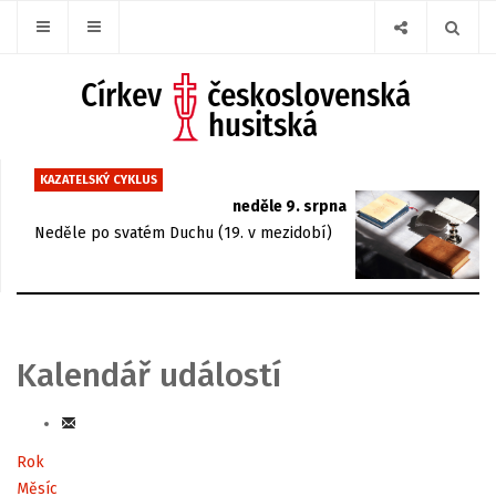
KAZATELSKÝ CYKLUS
neděle 9. srpna
Neděle po svatém Duchu (19. v mezidobí)
Kalendář událostí
Rok
Měsíc