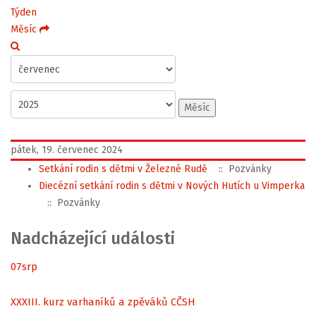
Týden
Měsíc
Měsíc
pátek, 19. červenec 2024
Setkání rodin s dětmi v Železné Rudě
:: Pozvánky
Diecézní setkání rodin s dětmi v Nových Hutích u Vimperka
:: Pozvánky
Nadcházející události
07
srp
XXXIII. kurz varhaníků a zpěváků CČSH