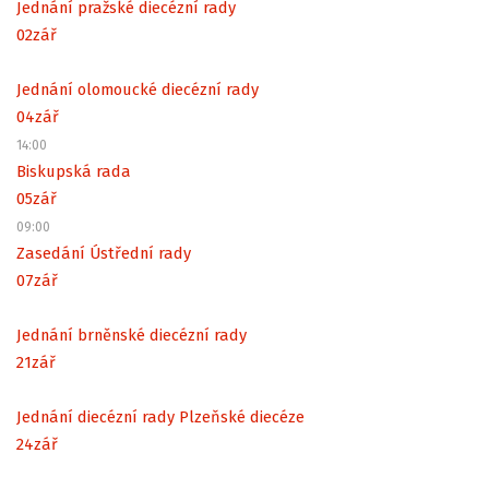
Jednání pražské diecézní rady
02
zář
Jednání olomoucké diecézní rady
04
zář
14:00
Biskupská rada
05
zář
09:00
Zasedání Ústřední rady
07
zář
Jednání brněnské diecézní rady
21
zář
Jednání diecézní rady Plzeňské diecéze
24
zář