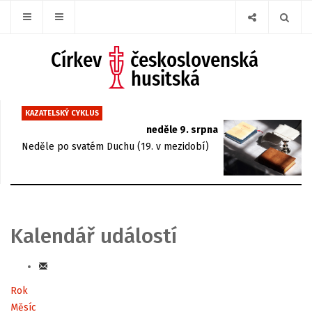
KAZATELSKÝ CYKLUS
neděle 9. srpna
Neděle po svatém Duchu (19. v mezidobí)
Kalendář událostí
Rok
Měsíc