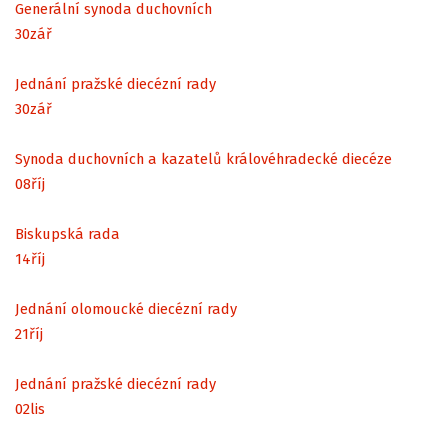
Generální synoda duchovních
30
zář
Jednání pražské diecézní rady
30
zář
Synoda duchovních a kazatelů královéhradecké diecéze
08
říj
Biskupská rada
14
říj
Jednání olomoucké diecézní rady
21
říj
Jednání pražské diecézní rady
02
lis