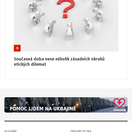
6
Současná doba nese několik zásadních okruhů
etických dilemat
HLEDÁNÍ
ÚŘEDNÍ DESKA