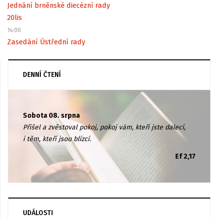
Jednání brněnské diecézní rady
20
lis
14:00
Zasedání Ústřední rady
DENNÍ ČTENÍ
Sobota 08. srpna
Přišel a zvěstoval pokoj, pokoj vám, kteří jste dalecí,
i těm, kteří jsou blízcí.
Ef 2,17
UDÁLOSTI