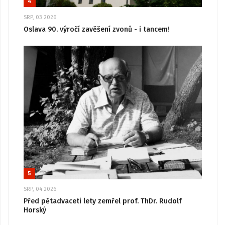
4
SRP, 03 2026
Oslava 90. výročí zavěšení zvonů - i tancem!
5
SRP, 04 2026
Před pětadvaceti lety zemřel prof. ThDr. Rudolf
Horský