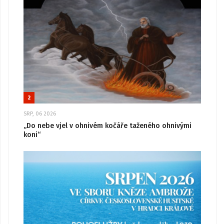
2
SRP, 06 2026
„Do nebe vjel v ohnivém kočáře taženého ohnivými
koni“