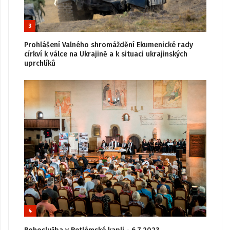
3
Prohlášení Valného shromáždění Ekumenické rady
církví k válce na Ukrajině a k situaci ukrajinských
uprchlíků
4