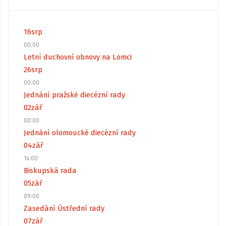
16
srp
00:00
Letní duchovní obnovy na Lomci
26
srp
00:00
Jednání pražské diecézní rady
02
zář
00:00
Jednání olomoucké diecézní rady
04
zář
14:00
Biskupská rada
05
zář
09:00
Zasedání Ústřední rady
07
zář