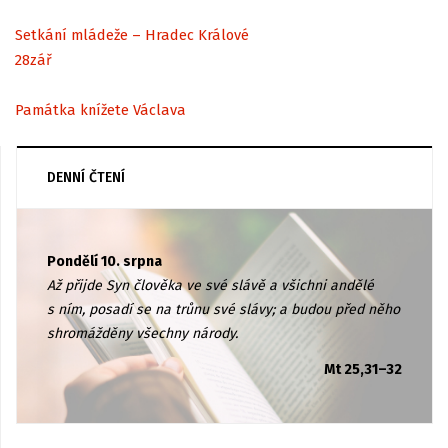
Setkání mládeže – Hradec Králové
28
zář
Památka knížete Václava
DENNÍ ČTENÍ
Pondělí 10. srpna
Až přijde Syn člověka ve své slávě a všichni andělé
s ním, posadí se na trůnu své slávy; a budou před něho
shromážděny všechny národy.
Mt 25,31–32