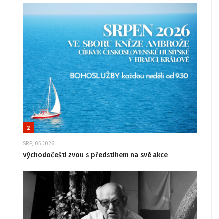
2
SRP, 05 2026
Východočeští zvou s předstihem na své akce