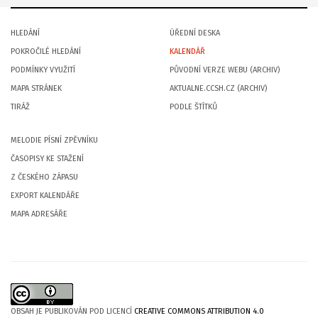
HLEDÁNÍ
ÚŘEDNÍ DESKA
POKROČILÉ HLEDÁNÍ
KALENDÁŘ
PODMÍNKY VYUŽITÍ
PŮVODNÍ VERZE WEBU (ARCHIV)
MAPA STRÁNEK
AKTUALNE.CCSH.CZ (ARCHIV)
TIRÁŽ
PODLE ŠTÍTKŮ
MELODIE PÍSNÍ ZPĚVNÍKU
ČASOPISY KE STAŽENÍ
Z ČESKÉHO ZÁPASU
EXPORT KALENDÁŘE
MAPA ADRESÁŘE
OBSAH JE PUBLIKOVÁN POD LICENCÍ
CREATIVE COMMONS ATTRIBUTION 4.0