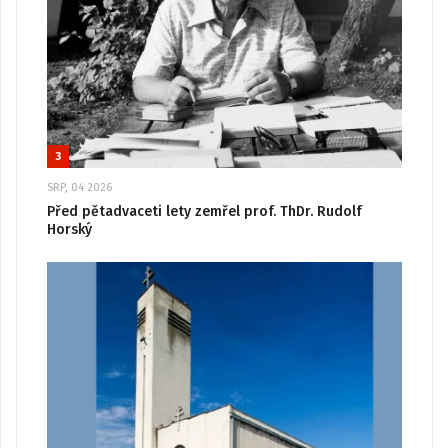
3
SRP, 04 2026
Před pětadvaceti lety zemřel prof. ThDr. Rudolf
Horský