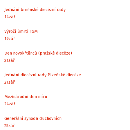
Jednání brněnské diecézní rady
14
zář
Výročí úmrtí TGM
19
zář
Den novokřtěnců (pražské diecéze)
21
zář
Jednání diecézní rady Plzeňské diecéze
21
zář
Mezinárodní den míru
24
zář
Generální synoda duchovních
25
zář