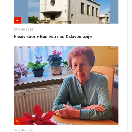
4
SRP, 06 2026
Husův sbor v Náměšti nad Oslavou ožije
5
SRP, 04 2026