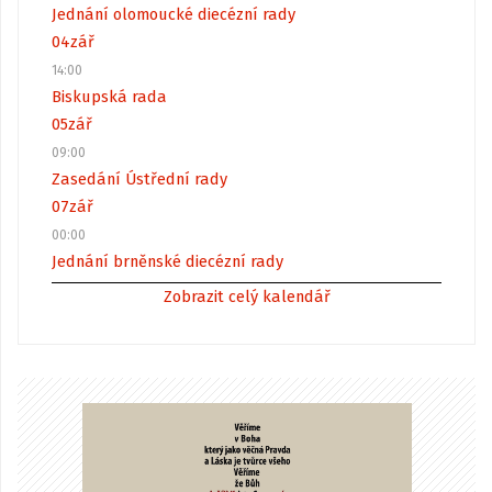
Jednání olomoucké diecézní rady
04
zář
14:00
Biskupská rada
05
zář
09:00
Zasedání Ústřední rady
07
zář
00:00
Jednání brněnské diecézní rady
Zobrazit celý kalendář