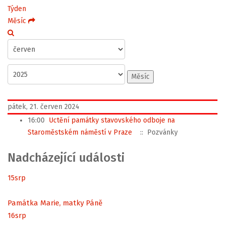
Týden
Měsíc
Měsíc
pátek, 21. červen 2024
16:00
Uctění památky stavovského odboje na
Staroměstském náměstí v Praze
:: Pozvánky
Nadcházející události
15
srp
Památka Marie, matky Páně
16
srp