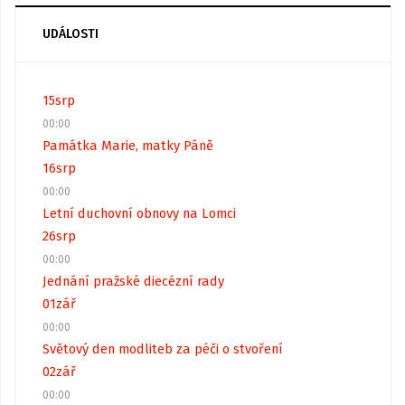
UDÁLOSTI
15
srp
00:00
Památka Marie, matky Páně
16
srp
00:00
Letní duchovní obnovy na Lomci
26
srp
00:00
Jednání pražské diecézní rady
01
zář
00:00
Světový den modliteb za péči o stvoření
02
zář
00:00