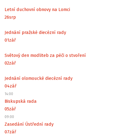
Letní duchovní obnovy na Lomci
26
srp
Jednání pražské diecézní rady
01
zář
Světový den modliteb za péči o stvoření
02
zář
Jednání olomoucké diecézní rady
04
zář
14:00
Biskupská rada
05
zář
09:00
Zasedání Ústřední rady
07
zář