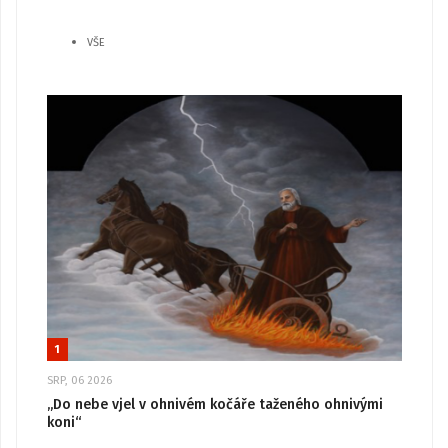
VŠE
1
SRP, 06 2026
„Do nebe vjel v ohnivém kočáře taženého ohnivými
koni“