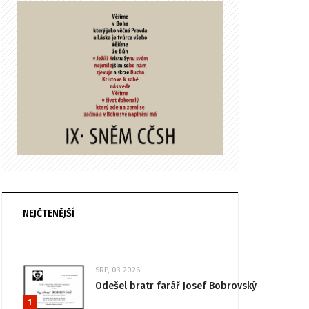
NEJČTENĚJŠÍ
SRP, 03 2026
Odešel bratr farář Josef Bobrovský
1