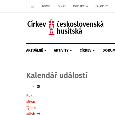
DOMŮ
O NÁS
PATRIARCHA
ČASOPISY
AKTUÁLNĚ
AKTIVITY
CÍRKEV
DOKUM
Kalendář událostí
Rok
Měsíc
Týden
Měsíc