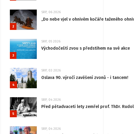
SRP, 06 2026
„Do nebe vjel v ohnivém kočáře taženého ohni
2
SRP, 05 2026
Východočeští zvou s předstihem na své akce
3
SRP, 03 2026
Oslava 90. výročí zavěšení zvonů - i tancem!
4
SRP, 04 2026
Před pětadvaceti lety zemřel prof. ThDr. Rudo
5
SRP, 04 2026