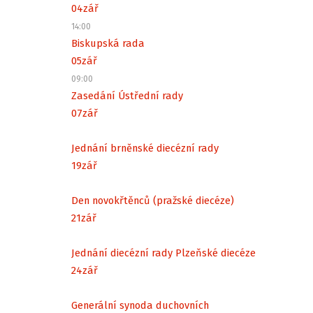
04
zář
14:00
Biskupská rada
05
zář
09:00
Zasedání Ústřední rady
07
zář
Jednání brněnské diecézní rady
19
zář
Den novokřtěnců (pražské diecéze)
21
zář
Jednání diecézní rady Plzeňské diecéze
24
zář
Generální synoda duchovních