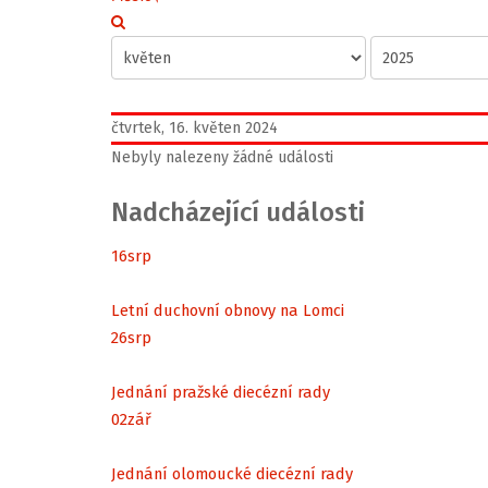
čtvrtek, 16. květen 2024
Nebyly nalezeny žádné události
Nadcházející události
16
srp
Letní duchovní obnovy na Lomci
26
srp
Jednání pražské diecézní rady
02
zář
Jednání olomoucké diecézní rady