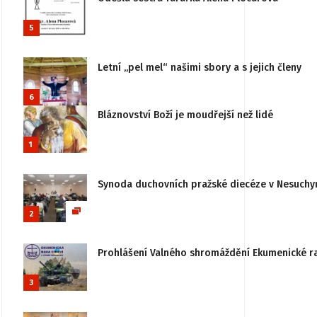
5
Letní „pel mel“ našimi sbory a s jejich členy
6
Bláznovství Boží je moudřejší než lidé
1
Synoda duchovních pražské diecéze v Nesuchy
2
Prohlášení Valného shromáždění Ekumenické rady
3