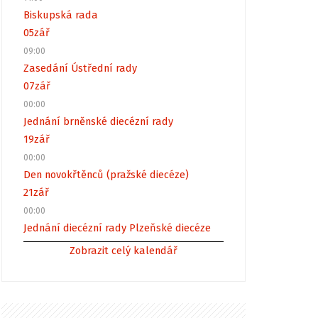
Biskupská rada
05
zář
09:00
Zasedání Ústřední rady
07
zář
00:00
Jednání brněnské diecézní rady
19
zář
00:00
Den novokřtěnců (pražské diecéze)
21
zář
00:00
Jednání diecézní rady Plzeňské diecéze
Zobrazit celý kalendář