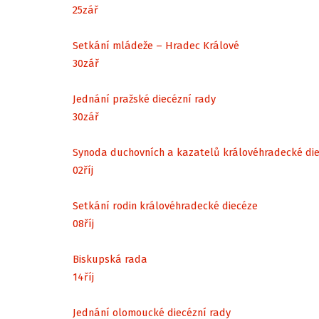
25
zář
Setkání mládeže – Hradec Králové
30
zář
Jednání pražské diecézní rady
30
zář
Synoda duchovních a kazatelů královéhradecké di
02
říj
Setkání rodin královéhradecké diecéze
08
říj
Biskupská rada
14
říj
Jednání olomoucké diecézní rady