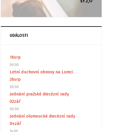
Ef 2,17
UDÁLOSTI
16
srp
00:00
Letní duchovní obnovy na Lomci
26
srp
00:00
Jednání pražské diecézní rady
02
zář
00:00
Jednání olomoucké diecézní rady
04
zář
14:00