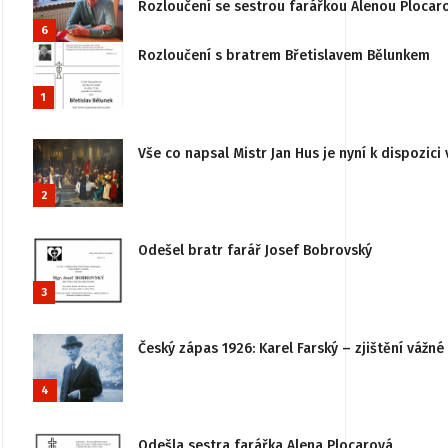
Rozloučení se sestrou farářkou Alenou Plocar
6
Rozloučení s bratrem Břetislavem Bělunkem
1
Vše co napsal Mistr Jan Hus je nyní k dispozici 
2
Odešel bratr farář Josef Bobrovský
3
Český zápas 1926: Karel Farský – zjištění vážn
4
Odešla sestra farářka Alena Plocarová