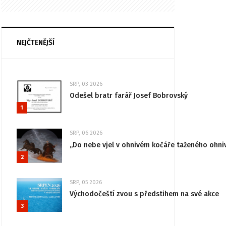
NEJČTENĚJŠÍ
SRP, 03 2026
Odešel bratr farář Josef Bobrovský
1
SRP, 06 2026
„Do nebe vjel v ohnivém kočáře taženého ohni
2
SRP, 05 2026
Východočeští zvou s předstihem na své akce
3