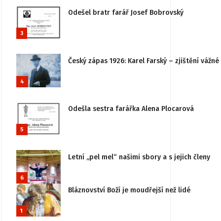
Odešel bratr farář Josef Bobrovský
3
Český zápas 1926: Karel Farský – zjištění vážn
4
Odešla sestra farářka Alena Plocarová
5
Letní „pel mel“ našimi sbory a s jejich členy
6
Bláznovství Boží je moudřejší než lidé
1