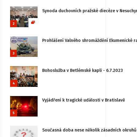
Synoda duchovních pražské diecéze v Nesuchy
2
Prohlášení Valného shromáždění Ekumenické rady
3
Bohoslužba v Betlémské kapli - 6.7.2023
4
Vyjádření k tragické události v Bratislavě
5
Současná doba nese několik zásadních okruhů 