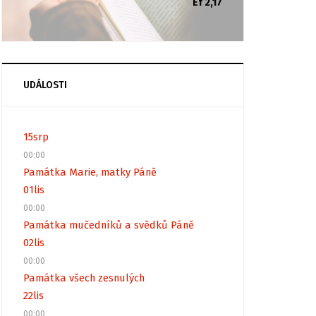
Ef 2,17
UDÁLOSTI
15
srp
00:00
Památka Marie, matky Páně
01
lis
00:00
Památka mučedníků a svědků Páně
02
lis
00:00
Památka všech zesnulých
22
lis
00:00