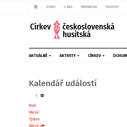
DOMŮ
O NÁS
PATRIARCHA
ČASOPISY
AKTUÁLNĚ
AKTIVITY
CÍRKEV
DOKUM
Kalendář událostí
Rok
Měsíc
Týden
Měsíc