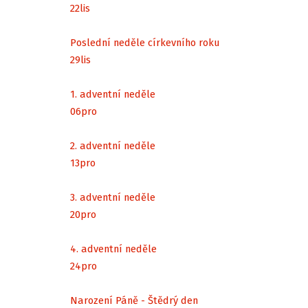
22
lis
Poslední neděle církevního roku
29
lis
1. adventní neděle
06
pro
2. adventní neděle
13
pro
3. adventní neděle
20
pro
4. adventní neděle
24
pro
Narození Páně - Štědrý den