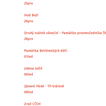
25
pro
Hod Boží
26
pro
Druhý svátek vánoční - Památka prvomučedníka Š
28
pro
Památka Betlémských dětí
01
led
Jména Ježíš
06
led
Zjevení Páně - Tři králové
08
led
Zrod CČSH