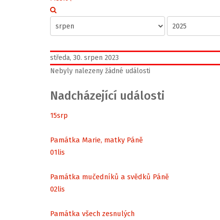
středa, 30. srpen 2023
Nebyly nalezeny žádné události
Nadcházející události
15
srp
Památka Marie, matky Páně
01
lis
Památka mučedníků a svědků Páně
02
lis
Památka všech zesnulých