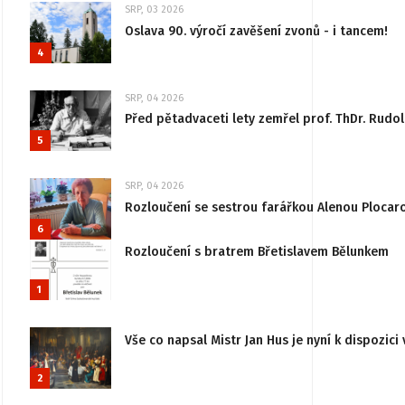
SRP, 03 2026
Oslava 90. výročí zavěšení zvonů - i tancem!
4
SRP, 04 2026
Před pětadvaceti lety zemřel prof. ThDr. Rudo
5
SRP, 04 2026
Rozloučení se sestrou farářkou Alenou Plocar
6
Rozloučení s bratrem Břetislavem Bělunkem
1
Vše co napsal Mistr Jan Hus je nyní k dispozici 
2