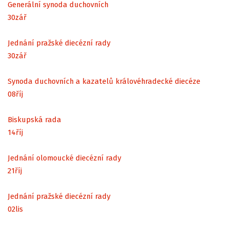
Generální synoda duchovních
30
zář
Jednání pražské diecézní rady
30
zář
Synoda duchovních a kazatelů královéhradecké diecéze
08
říj
Biskupská rada
14
říj
Jednání olomoucké diecézní rady
21
říj
Jednání pražské diecézní rady
02
lis