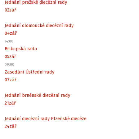
Jednání pražské diecézní rady
02
zář
Jednání olomoucké diecézní rady
04
zář
14:00
Biskupská rada
05
zář
09:00
Zasedání Ústřední rady
07
zář
Jednání brněnské diecézní rady
21
zář
Jednání diecézní rady Plzeňské diecéze
24
zář