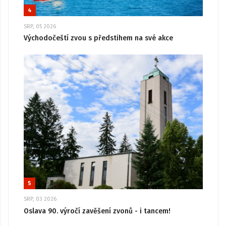
4
SRP, 05 2026
Východočeští zvou s předstihem na své akce
5
SRP, 03 2026
Oslava 90. výročí zavěšení zvonů - i tancem!