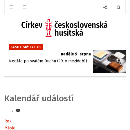
KAZATELSKÝ CYKLUS
neděle 9. srpna
Neděle po svatém Duchu (19. v mezidobí)
Kalendář událostí
Rok
Měsíc