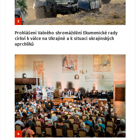
3
Prohlášení Valného shromáždění Ekumenické rady
církví k válce na Ukrajině a k situaci ukrajinských
uprchlíků
4