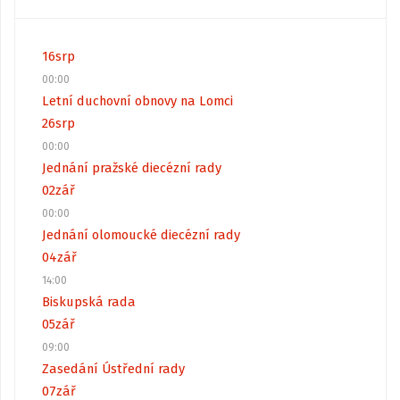
16
srp
00:00
Letní duchovní obnovy na Lomci
26
srp
00:00
Jednání pražské diecézní rady
02
zář
00:00
Jednání olomoucké diecézní rady
04
zář
14:00
Biskupská rada
05
zář
09:00
Zasedání Ústřední rady
07
zář