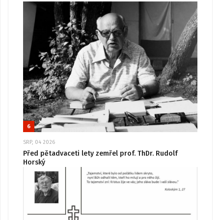
6
SRP, 04 2026
Před pětadvaceti lety zemřel prof. ThDr. Rudolf
Horský