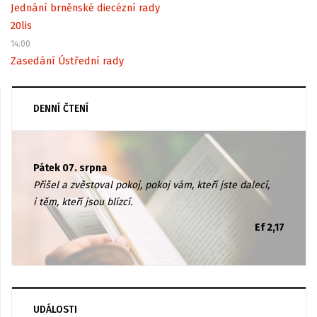
Jednání brněnské diecézní rady
20
lis
14:00
Zasedání Ústřední rady
DENNÍ ČTENÍ
Pátek 07. srpna
Přišel a zvěstoval pokoj, pokoj vám, kteří jste dalecí,
i těm, kteří jsou blízcí.
Ef 2,17
UDÁLOSTI