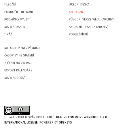
HLEDÁNÍ
ÚŘEDNÍ DESKA
POKROČILÉ HLEDÁNÍ
KALENDÁŘ
PODMÍNKY VYUŽITÍ
PŮVODNÍ VERZE WEBU (ARCHIV)
MAPA STRÁNEK
AKTUALNE.CCSH.CZ (ARCHIV)
TIRÁŽ
PODLE ŠTÍTKŮ
MELODIE PÍSNÍ ZPĚVNÍKU
ČASOPISY KE STAŽENÍ
Z ČESKÉHO ZÁPASU
EXPORT KALENDÁŘE
MAPA ADRESÁŘE
OBSAH JE PUBLIKOVÁN POD LICENCÍ
CREATIVE COMMONS ATTRIBUTION 4.0
INTERNATIONAL LICENSE
. POWERER BY
OPENSYS
.