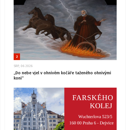
2
SRP, 06 2026
„Do nebe vjel v ohnivém kočáře taženého ohnivými
koni“