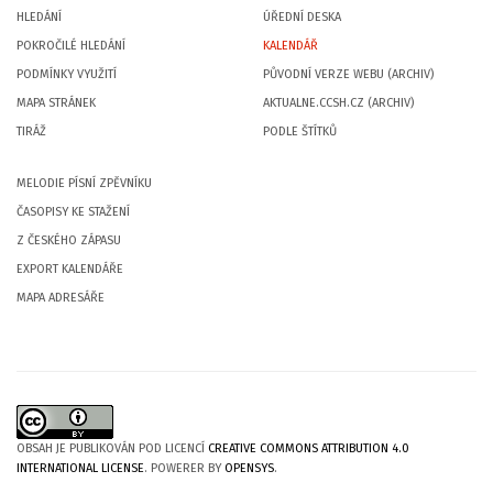
HLEDÁNÍ
ÚŘEDNÍ DESKA
POKROČILÉ HLEDÁNÍ
KALENDÁŘ
PODMÍNKY VYUŽITÍ
PŮVODNÍ VERZE WEBU (ARCHIV)
MAPA STRÁNEK
AKTUALNE.CCSH.CZ (ARCHIV)
TIRÁŽ
PODLE ŠTÍTKŮ
MELODIE PÍSNÍ ZPĚVNÍKU
ČASOPISY KE STAŽENÍ
Z ČESKÉHO ZÁPASU
EXPORT KALENDÁŘE
MAPA ADRESÁŘE
OBSAH JE PUBLIKOVÁN POD LICENCÍ
CREATIVE COMMONS ATTRIBUTION 4.0
INTERNATIONAL LICENSE
. POWERER BY
OPENSYS
.