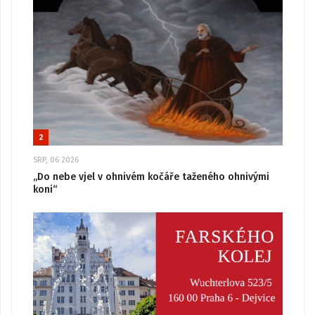
2
SRP, 06 2026
„Do nebe vjel v ohnivém kočáře taženého ohnivými
koni“