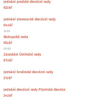
Jednání pražské diecézní rady
02
zář
Jednání olomoucké diecézní rady
04
zář
14:00
Biskupská rada
05
zář
09:00
Zasedání Ústřední rady
07
zář
Jednání brněnské diecézní rady
21
zář
Jednání diecézní rady Plzeňské diecéze
24
zář