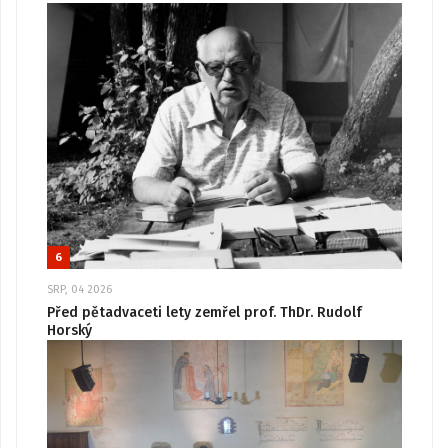
6
SRP, 04 2026
Před pětadvaceti lety zemřel prof. ThDr. Rudolf
Horský