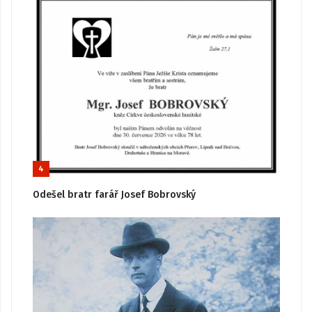
4
Odešel bratr farář Josef Bobrovský