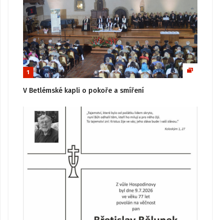
1
V Betlémské kapli o pokoře a smíření