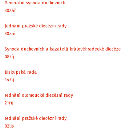
Generální synoda duchovních
30
zář
Jednání pražské diecézní rady
30
zář
Synoda duchovních a kazatelů královéhradecké diecéze
08
říj
Biskupská rada
14
říj
Jednání olomoucké diecézní rady
21
říj
Jednání pražské diecézní rady
02
lis