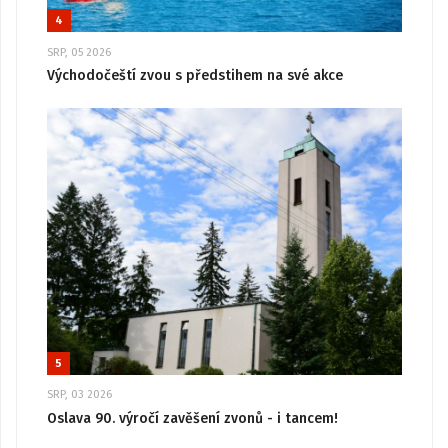
4
SRP, 05 2026
Východočeští zvou s předstihem na své akce
5
SRP, 03 2026
Oslava 90. výročí zavěšení zvonů - i tancem!