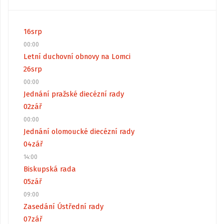
16
srp
00:00
Letní duchovní obnovy na Lomci
26
srp
00:00
Jednání pražské diecézní rady
02
zář
00:00
Jednání olomoucké diecézní rady
04
zář
14:00
Biskupská rada
05
zář
09:00
Zasedání Ústřední rady
07
zář