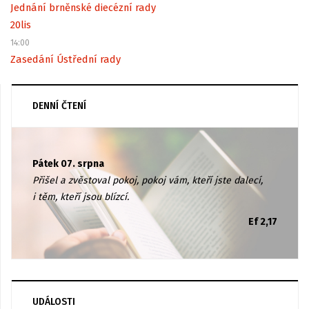
Jednání brněnské diecézní rady
20
lis
14:00
Zasedání Ústřední rady
DENNÍ ČTENÍ
Pátek 07. srpna
Přišel a zvěstoval pokoj, pokoj vám, kteří jste dalecí,
i těm, kteří jsou blízcí.
Ef 2,17
UDÁLOSTI