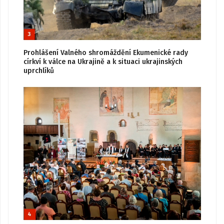
3
Prohlášení Valného shromáždění Ekumenické rady
církví k válce na Ukrajině a k situaci ukrajinských
uprchlíků
4