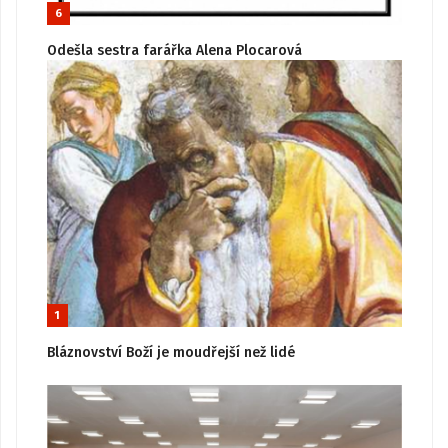
6
Odešla sestra farářka Alena Plocarová
1
Bláznovství Boží je moudřejší než lidé