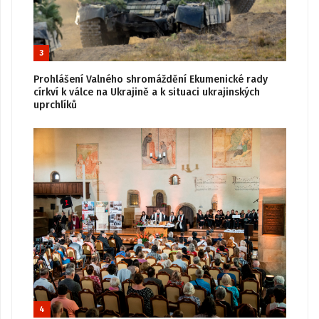
3
Prohlášení Valného shromáždění Ekumenické rady
církví k válce na Ukrajině a k situaci ukrajinských
uprchlíků
4