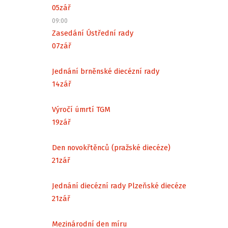
05
zář
09:00
Zasedání Ústřední rady
07
zář
Jednání brněnské diecézní rady
14
zář
Výročí úmrtí TGM
19
zář
Den novokřtěnců (pražské diecéze)
21
zář
Jednání diecézní rady Plzeňské diecéze
21
zář
Mezinárodní den míru