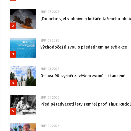
SRP, 06 2026
„Do nebe vjel v ohnivém kočáře taženého ohni
2
SRP, 05 2026
Východočeští zvou s předstihem na své akce
3
SRP, 03 2026
Oslava 90. výročí zavěšení zvonů - i tancem!
4
SRP, 04 2026
Před pětadvaceti lety zemřel prof. ThDr. Rudo
5
SRP, 04 2026