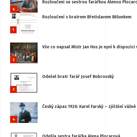
Rozloučení se sestrou farářkou Alenou Plocar
6
Rozloučení s bratrem Břetislavem Bělunkem
1
Vše co napsal Mistr Jan Hus je nyní k dispozici 
2
Odešel bratr farář Josef Bobrovský
3
Český zápas 1926: Karel Farský – zjištění vážn
4
Odešla sestra farářka Alena Plocarová