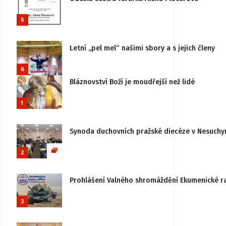
5
Letní „pel mel“ našimi sbory a s jejich členy
6
Bláznovství Boží je moudřejší než lidé
1
Synoda duchovních pražské diecéze v Nesuchy
2
Prohlášení Valného shromáždění Ekumenické rady
3