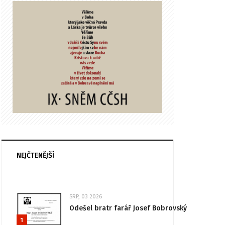
NEJČTENĚJŠÍ
SRP, 03 2026
Odešel bratr farář Josef Bobrovský
1