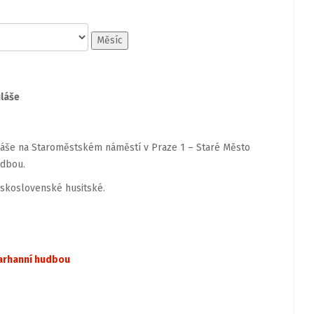
Měsíc
uláše
uláše na Staroměstském náměstí v Praze 1 – Staré Město
udbou.
eskoslovenské husitské.
varhanní hudbou