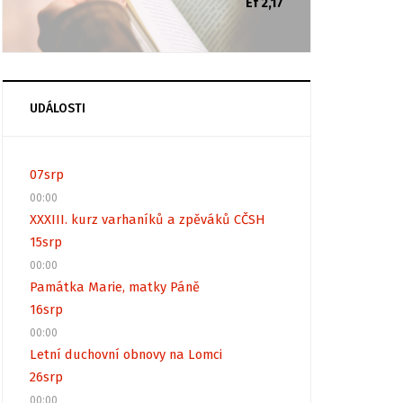
Ef 2,17
UDÁLOSTI
07
srp
00:00
XXXIII. kurz varhaníků a zpěváků CČSH
15
srp
00:00
Památka Marie, matky Páně
16
srp
00:00
Letní duchovní obnovy na Lomci
26
srp
00:00