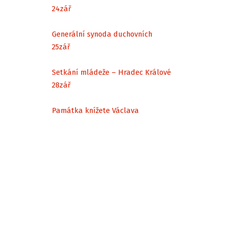
24
zář
Generální synoda duchovních
25
zář
Setkání mládeže – Hradec Králové
28
zář
Památka knížete Václava