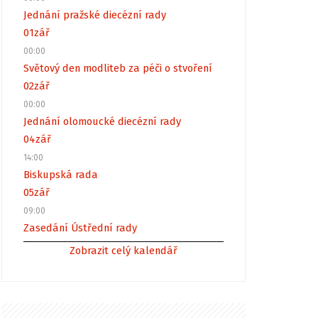
Jednání pražské diecézní rady
01
zář
00:00
Světový den modliteb za péči o stvoření
02
zář
00:00
Jednání olomoucké diecézní rady
04
zář
14:00
Biskupská rada
05
zář
09:00
Zasedání Ústřední rady
Zobrazit celý kalendář