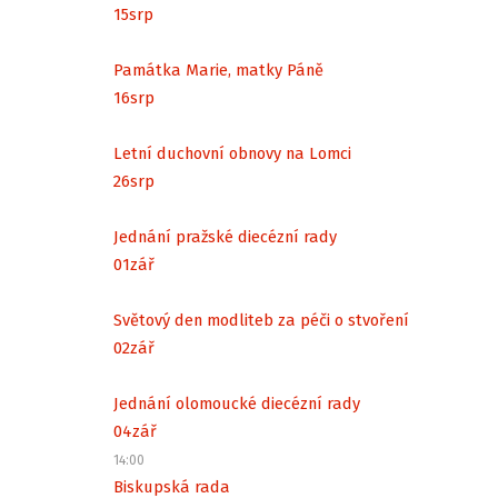
15
srp
Památka Marie, matky Páně
16
srp
Letní duchovní obnovy na Lomci
26
srp
Jednání pražské diecézní rady
01
zář
Světový den modliteb za péči o stvoření
02
zář
Jednání olomoucké diecézní rady
04
zář
14:00
Biskupská rada