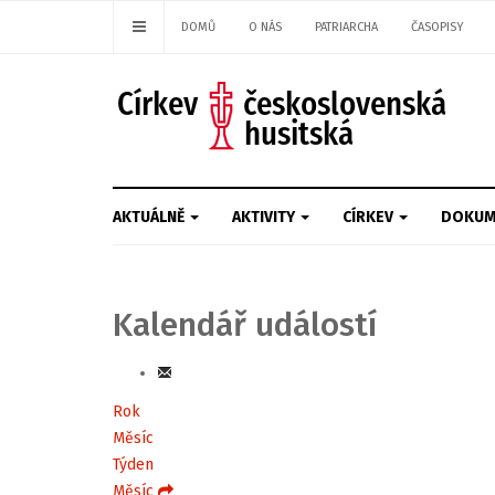
DOMŮ
O NÁS
PATRIARCHA
ČASOPISY
AKTUÁLNĚ
AKTIVITY
CÍRKEV
DOKUM
Kalendář událostí
Rok
Měsíc
Týden
Měsíc