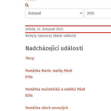
středa, 22. listopad 2023
Nebyly nalezeny žádné události
Nadcházející události
15
srp
Památka Marie, matky Páně
01
lis
Památka mučedníků a svědků Páně
02
lis
Památka všech zesnulých