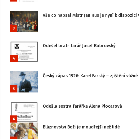
Vše co napsal Mistr Jan Hus je nyní k dispozici 
3
Odešel bratr farář Josef Bobrovský
4
Český zápas 1926: Karel Farský – zjištění vážn
5
Odešla sestra farářka Alena Plocarová
6
Bláznovství Boží je moudřejší než lidé