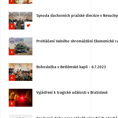
1
Synoda duchovních pražské diecéze v Nesuchy
2
Prohlášení Valného shromáždění Ekumenické rady
3
Bohoslužba v Betlémské kapli - 6.7.2023
4
Vyjádření k tragické události v Bratislavě
5