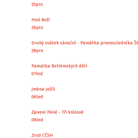
25
pro
Hod Boží
26
pro
Druhý svátek vánoční - Památka prvomučedníka Š
28
pro
Památka Betlémských dětí
01
led
Jména Ježíš
06
led
Zjevení Páně - Tři králové
08
led
Zrod CČSH