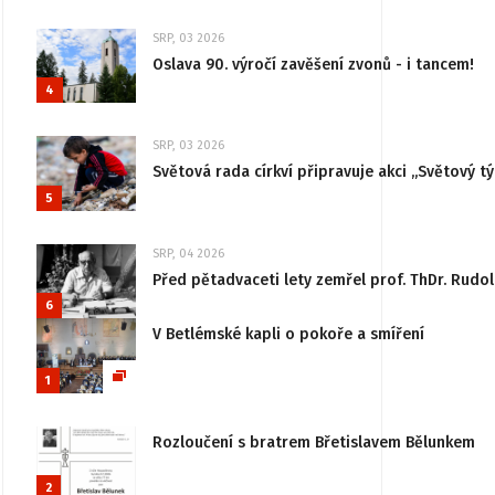
SRP, 03 2026
Oslava 90. výročí zavěšení zvonů - i tancem!
4
SRP, 03 2026
Světová rada církví připravuje akci „Světový tý
5
SRP, 04 2026
Před pětadvaceti lety zemřel prof. ThDr. Rudo
6
V Betlémské kapli o pokoře a smíření
1
Rozloučení s bratrem Břetislavem Bělunkem
2