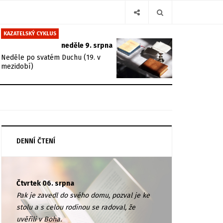
KAZATELSKÝ CYKLUS
neděle 9. srpna
Neděle po svatém Duchu (19. v
mezidobí)
DENNÍ ČTENÍ
Čtvrtek 06. srpna
Pak je zavedl do svého domu, pozval je ke
stolu a s celou rodinou se radoval, že
uvěřili v Boha.