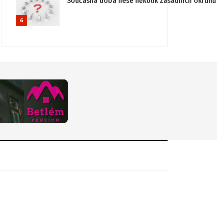
Současná doba nese několik zásadních okruhů 
6