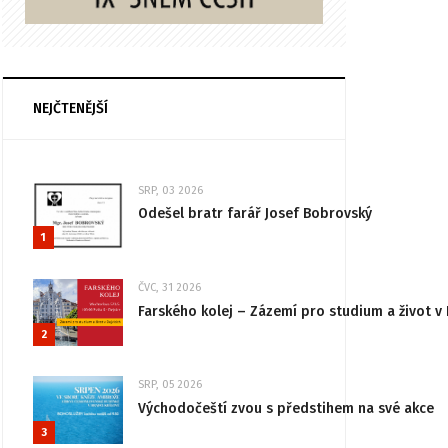
NEJČTENĚJŠÍ
SRP, 03 2026
Odešel bratr farář Josef Bobrovský
1
ČVC, 31 2026
Farského kolej – Zázemí pro studium a život v 
2
SRP, 05 2026
Východočeští zvou s předstihem na své akce
3