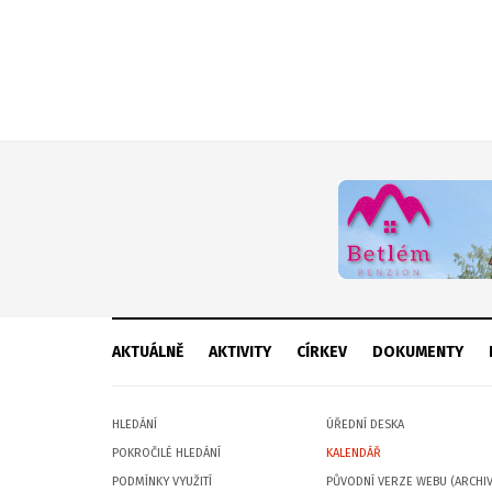
AKTUÁLNĚ
AKTIVITY
CÍRKEV
DOKUMENTY
HLEDÁNÍ
ÚŘEDNÍ DESKA
POKROČILÉ HLEDÁNÍ
KALENDÁŘ
PODMÍNKY VYUŽITÍ
PŮVODNÍ VERZE WEBU (ARCHIV