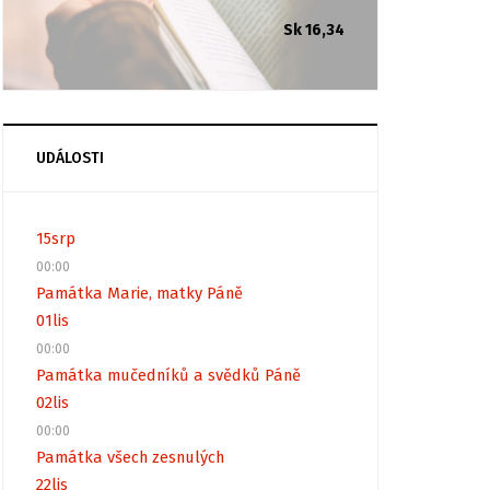
Sk 16,34
UDÁLOSTI
15
srp
00:00
Památka Marie, matky Páně
01
lis
00:00
Památka mučedníků a svědků Páně
02
lis
00:00
Památka všech zesnulých
22
lis