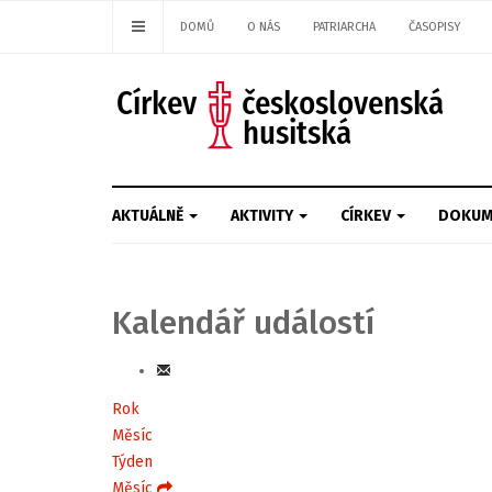
DOMŮ
O NÁS
PATRIARCHA
ČASOPISY
AKTUÁLNĚ
AKTIVITY
CÍRKEV
DOKUM
Kalendář událostí
Rok
Měsíc
Týden
Měsíc