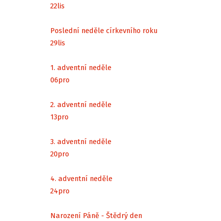
22
lis
Poslední neděle církevního roku
29
lis
1. adventní neděle
06
pro
2. adventní neděle
13
pro
3. adventní neděle
20
pro
4. adventní neděle
24
pro
Narození Páně - Štědrý den