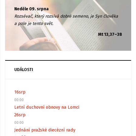
Neděle 09. srpna
Rozsévač, který rozsívá dobré semeno, je Syn člověka
a pole je tento svět.
Mt 13,37–38
UDÁLOSTI
16
srp
00:00
Letní duchovní obnovy na Lomci
26
srp
00:00
Jednání pražské diecézní rady