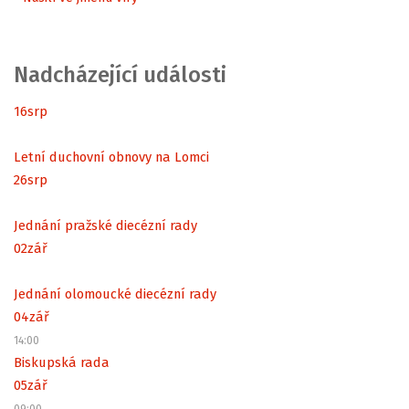
Nadcházející události
16
srp
Letní duchovní obnovy na Lomci
26
srp
Jednání pražské diecézní rady
02
zář
Jednání olomoucké diecézní rady
04
zář
14:00
Biskupská rada
05
zář
09:00