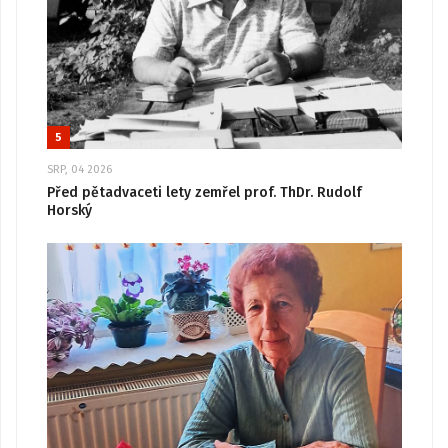
5
SRP, 04 2026
Před pětadvaceti lety zemřel prof. ThDr. Rudolf
Horský