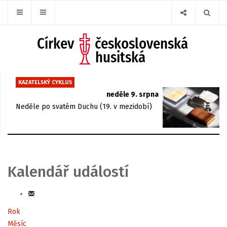
KAZATELSKÝ CYKLUS
neděle 9. srpna
Neděle po svatém Duchu (19. v mezidobí)
Kalendář událostí
Rok
Měsíc