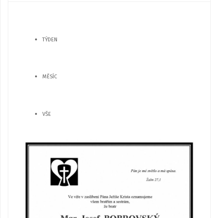
TÝDEN
MĚSÍC
VŠE