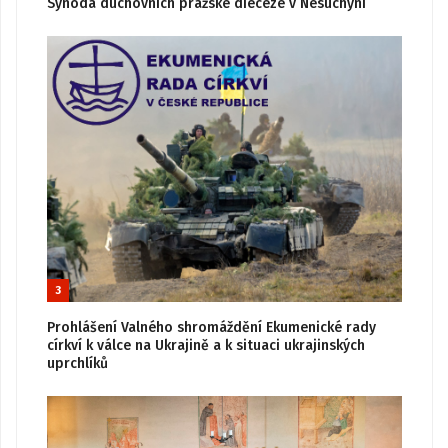
Synoda duchovních pražské diecéze v Nesuchyni
3
Prohlášení Valného shromáždění Ekumenické rady
církví k válce na Ukrajině a k situaci ukrajinských
uprchlíků