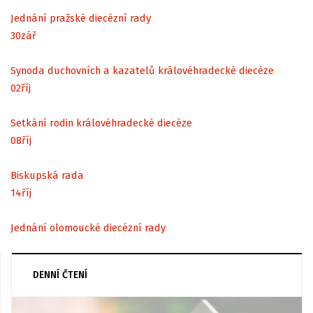
Jednání pražské diecézní rady
30
zář
Synoda duchovních a kazatelů královéhradecké diecéze
02
říj
Setkání rodin královéhradecké diecéze
08
říj
Biskupská rada
14
říj
Jednání olomoucké diecézní rady
DENNÍ ČTENÍ