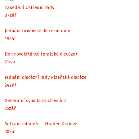
Zasedání Ústřední rady
07
zář
Jednání brněnské diecézní rady
19
zář
Den novokřtěnců (pražské diecéze)
21
zář
Jednání diecézní rady Plzeňské diecéze
24
zář
Generální synoda duchovních
25
zář
Setkání mládeže – Hradec Králové
30
zář