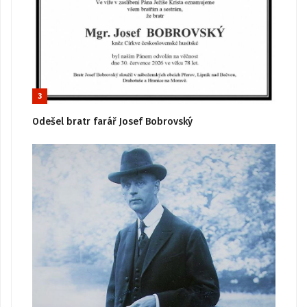
3
Odešel bratr farář Josef Bobrovský