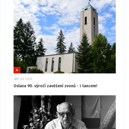
4
SRP, 03 2026
Oslava 90. výročí zavěšení zvonů - i tancem!