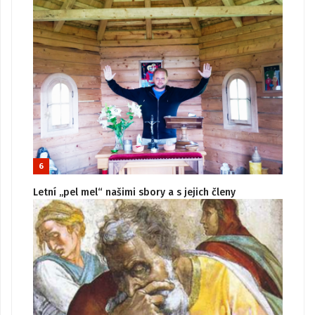
6
Letní „pel mel“ našimi sbory a s jejich členy