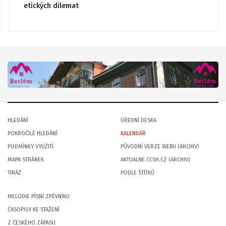
etických dilemat
HLEDÁNÍ
ÚŘEDNÍ DESKA
POKROČILÉ HLEDÁNÍ
KALENDÁŘ
PODMÍNKY VYUŽITÍ
PŮVODNÍ VERZE WEBU (ARCHIV)
MAPA STRÁNEK
AKTUALNE.CCSH.CZ (ARCHIV)
TIRÁŽ
PODLE ŠTÍTKŮ
MELODIE PÍSNÍ ZPĚVNÍKU
ČASOPISY KE STAŽENÍ
Z ČESKÉHO ZÁPASU