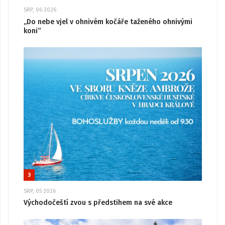
SRP, 06 2026
„Do nebe vjel v ohnivém kočáře taženého ohnivými
koni“
3
SRP, 05 2026
Východočeští zvou s předstihem na své akce