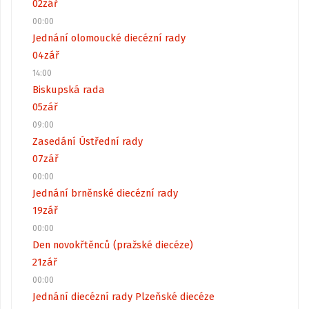
02
zář
00:00
Jednání olomoucké diecézní rady
04
zář
14:00
Biskupská rada
05
zář
09:00
Zasedání Ústřední rady
07
zář
00:00
Jednání brněnské diecézní rady
19
zář
00:00
Den novokřtěnců (pražské diecéze)
21
zář
00:00
Jednání diecézní rady Plzeňské diecéze