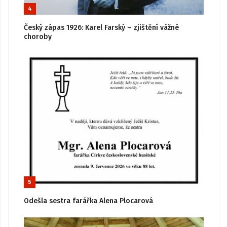
4
Český zápas 1926: Karel Farský – zjištění vážné
choroby
5
Odešla sestra farářka Alena Plocarová