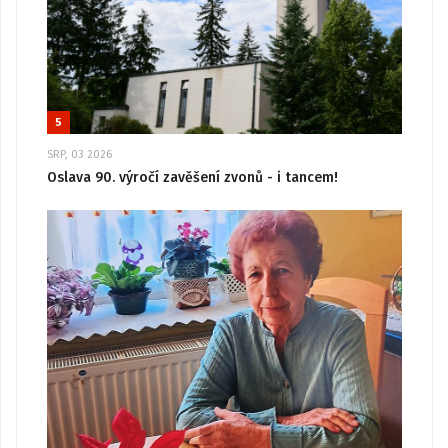
5
SRP, 03 2026
Oslava 90. výročí zavěšení zvonů - i tancem!