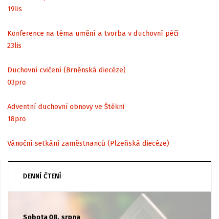
19
lis
Konference na téma umění a tvorba v duchovní péči
23
lis
Duchovní cvičení (Brněnská diecéze)
03
pro
Adventní duchovní obnovy ve Štěkni
18
pro
Vánoční setkání zaměstnanců (Plzeňská diecéze)
DENNÍ ČTENÍ
Sobota 08. srpna