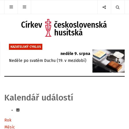
KAZATELSKÝ CYKLUS
neděle 9. srpna
Neděle po svatém Duchu (19. v mezidobí)
Kalendář událostí
Rok
Měsíc