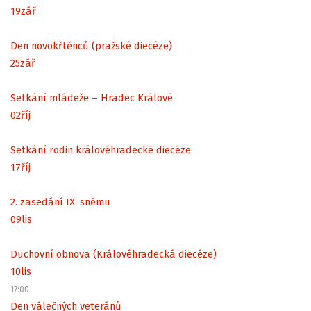
19
zář
Den novokřtěnců (pražské diecéze)
25
zář
Setkání mládeže – Hradec Králové
02
říj
Setkání rodin královéhradecké diecéze
17
říj
2. zasedání IX. sněmu
09
lis
Duchovní obnova (Královéhradecká diecéze)
10
lis
17:00
Den válečných veteránů