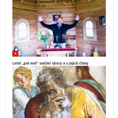
6
Letní „pel mel“ našimi sbory a s jejich členy