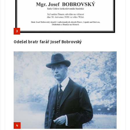
3
Odešel bratr farář Josef Bobrovský
4