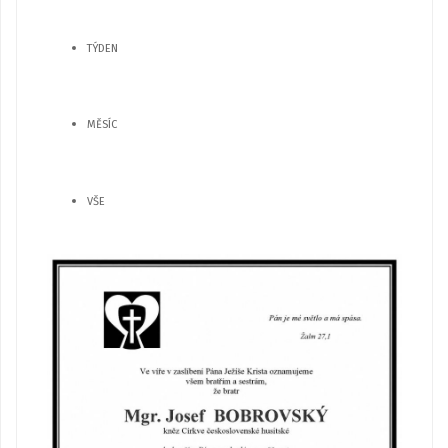
TÝDEN
MĚSÍC
VŠE