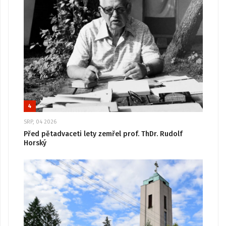
4
SRP, 04 2026
Před pětadvaceti lety zemřel prof. ThDr. Rudolf
Horský