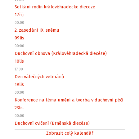
Setkání rodin královéhradecké diecéze
17
říj
00:00
2. zasedání IX. sněmu
09
lis
00:00
Duchovní obnova (Královéhradecká diecéze)
10
lis
17:00
Den válečných veteránů
19
lis
00:00
Konference na téma umění a tvorba v duchovní péči
23
lis
00:00
Duchovní cvičení (Brněnská diecéze)
Zobrazit celý kalendář