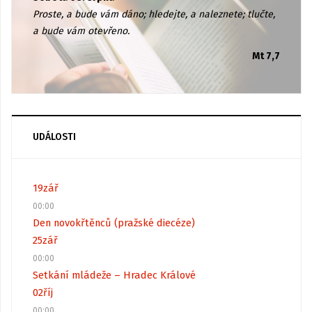
Proste, a bude vám dáno; hledejte, a naleznete; tlučte,
a bude vám otevřeno.
Mt 7,7
UDÁLOSTI
19
zář
00:00
Den novokřtěnců (pražské diecéze)
25
zář
00:00
Setkání mládeže – Hradec Králové
02
říj
00:00