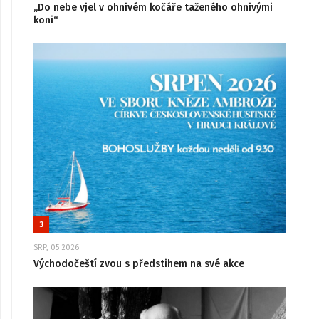
„Do nebe vjel v ohnivém kočáře taženého ohnivými
koni“
3
SRP, 05 2026
Východočeští zvou s předstihem na své akce