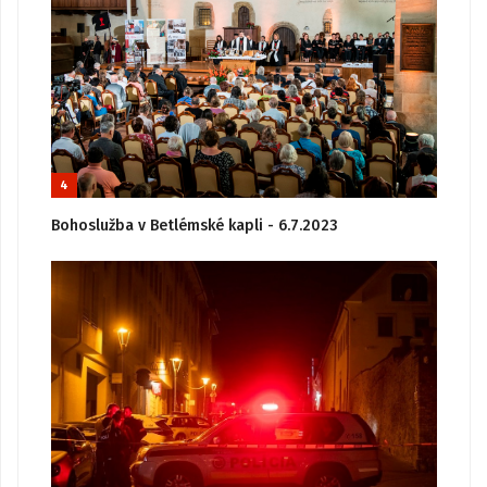
4
Bohoslužba v Betlémské kapli - 6.7.2023