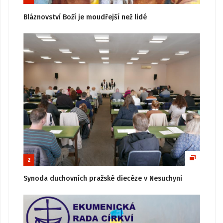
Bláznovství Boží je moudřejší než lidé
2
Synoda duchovních pražské diecéze v Nesuchyni