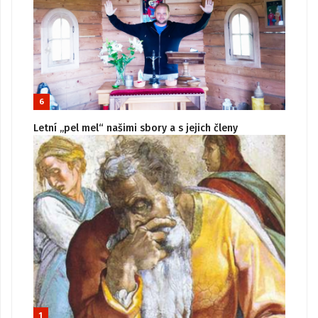
6
Letní „pel mel“ našimi sbory a s jejich členy
1