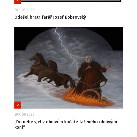
1
SRP, 03 2026
Odešel bratr farář Josef Bobrovský
2
SRP, 06 2026
„Do nebe vjel v ohnivém kočáře taženého ohnivými
koni“