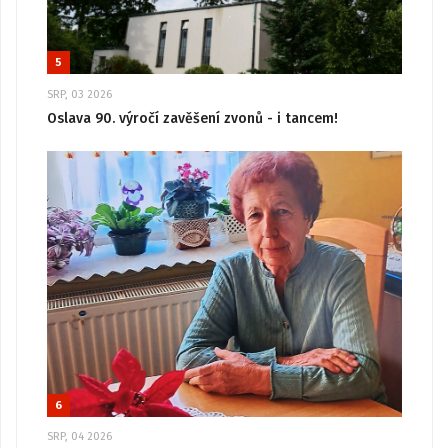
5
SRP, 03 2026
Oslava 90. výročí zavěšení zvonů - i tancem!
6
SRP, 04 2026