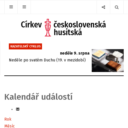
KAZATELSKÝ CYKLUS
neděle 9. srpna
Neděle po svatém Duchu (19. v mezidobí)
Kalendář událostí
Rok
Měsíc