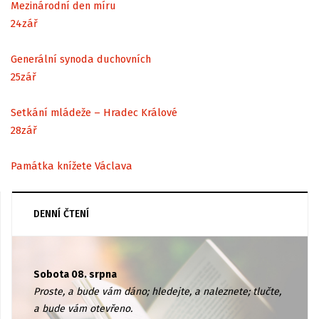
Mezinárodní den míru
24
zář
Generální synoda duchovních
25
zář
Setkání mládeže – Hradec Králové
28
zář
Památka knížete Václava
DENNÍ ČTENÍ
Sobota 08. srpna
Proste, a bude vám dáno; hledejte, a naleznete; tlučte,
a bude vám otevřeno.