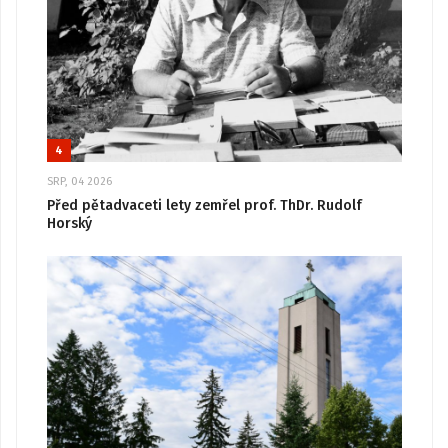
4
SRP, 04 2026
Před pětadvaceti lety zemřel prof. ThDr. Rudolf
Horský