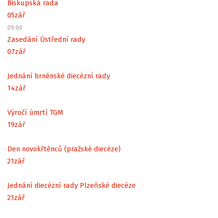
Biskupská rada
05
zář
09:00
Zasedání Ústřední rady
07
zář
Jednání brněnské diecézní rady
14
zář
Výročí úmrtí TGM
19
zář
Den novokřtěnců (pražské diecéze)
21
zář
Jednání diecézní rady Plzeňské diecéze
21
zář