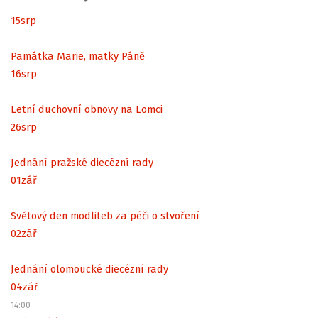
15
srp
Památka Marie, matky Páně
16
srp
Letní duchovní obnovy na Lomci
26
srp
Jednání pražské diecézní rady
01
zář
Světový den modliteb za péči o stvoření
02
zář
Jednání olomoucké diecézní rady
04
zář
14:00