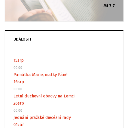
Mt 7,7
UDÁLOSTI
15
srp
00:00
Památka Marie, matky Páně
16
srp
00:00
Letní duchovní obnovy na Lomci
26
srp
00:00
Jednání pražské diecézní rady
01
zář