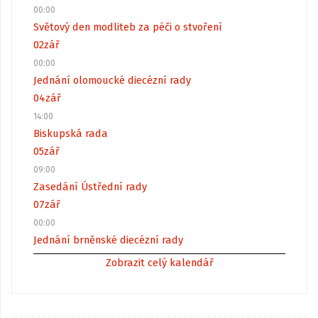
00:00
Světový den modliteb za péči o stvoření
02
zář
00:00
Jednání olomoucké diecézní rady
04
zář
14:00
Biskupská rada
05
zář
09:00
Zasedání Ústřední rady
07
zář
00:00
Jednání brněnské diecézní rady
Zobrazit celý kalendář