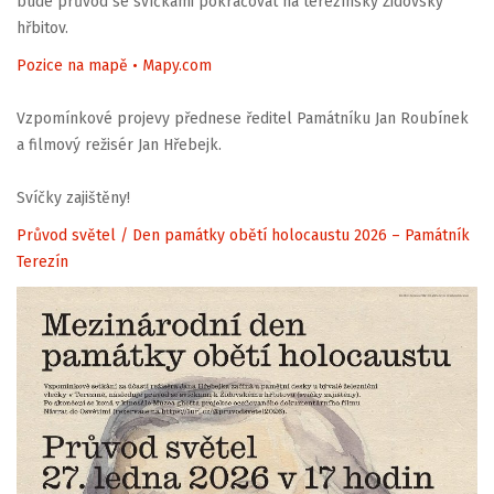
bude průvod se svíčkami pokračovat na terezínský Židovský
hřbitov.
Pozice na mapě • Mapy.com
Vzpomínkové projevy přednese ředitel Památníku Jan Roubínek
a filmový režisér Jan Hřebejk.
Svíčky zajištěny!
Průvod světel / Den památky obětí holocaustu 2026 – Památník
Terezín