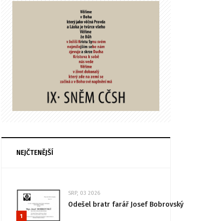
NEJČTENĚJŠÍ
SRP, 03 2026
Odešel bratr farář Josef Bobrovský
1