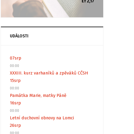
Ef 2,17
UDÁLOSTI
07
srp
00:00
XXXIII. kurz varhaníků a zpěváků CČSH
15
srp
00:00
Památka Marie, matky Páně
16
srp
00:00
Letní duchovní obnovy na Lomci
26
srp
00:00