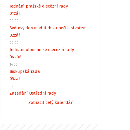
Jednání pražské diecézní rady
01
zář
00:00
Světový den modliteb za péči o stvoření
02
zář
00:00
Jednání olomoucké diecézní rady
04
zář
14:00
Biskupská rada
05
zář
09:00
Zasedání Ústřední rady
Zobrazit celý kalendář