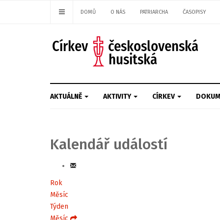
DOMŮ
O NÁS
PATRIARCHA
ČASOPISY
AKTUÁLNĚ
AKTIVITY
CÍRKEV
DOKUM
Kalendář událostí
Rok
Měsíc
Týden
Měsíc