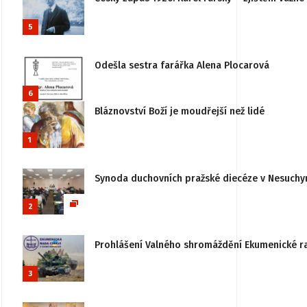
5
Odešla sestra farářka Alena Plocarová
6
Bláznovství Boží je moudřejší než lidé
1
Synoda duchovních pražské diecéze v Nesuchy
2
Prohlášení Valného shromáždění Ekumenické rady
3