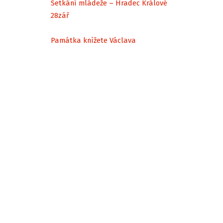
Setkání mládeže – Hradec Králové
28
zář
Památka knížete Václava