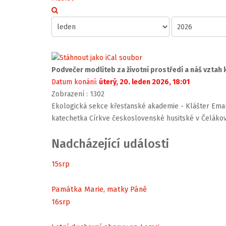
Podvečer modliteb za životní prostředí a náš vztah
Datum konání:
úterý, 20. leden 2026, 18:01
Zobrazení
: 1302
Ekologická sekce křesťanské akademie - Klášter Emau
katechetka Církve československé husitské v Čelákovi
Nadcházející události
15
srp
Památka Marie, matky Páně
16
srp