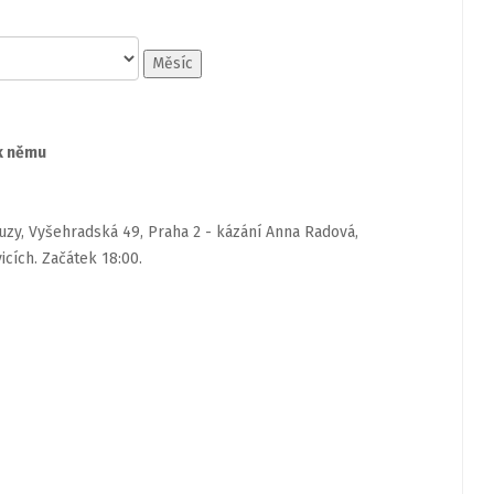
Měsíc
 k němu
zy, Vyšehradská 49, Praha 2 - kázání Anna Radová,
cích. Začátek 18:00.