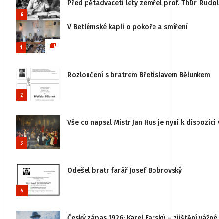
Před pětadvaceti lety zemřel prof. ThDr. Rudo
6
V Betlémské kapli o pokoře a smíření
1
Rozloučení s bratrem Břetislavem Bělunkem
2
Vše co napsal Mistr Jan Hus je nyní k dispozici 
3
Odešel bratr farář Josef Bobrovský
4
Český zápas 1926: Karel Farský – zjištění vážn