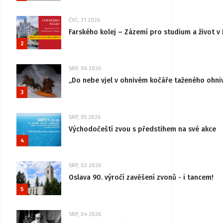
ČVC, 31 2026
Farského kolej – Zázemí pro studium a život v 
2
SRP, 06 2026
„Do nebe vjel v ohnivém kočáře taženého ohni
3
SRP, 05 2026
Východočeští zvou s předstihem na své akce
4
SRP, 03 2026
Oslava 90. výročí zavěšení zvonů - i tancem!
5
SRP, 04 2026