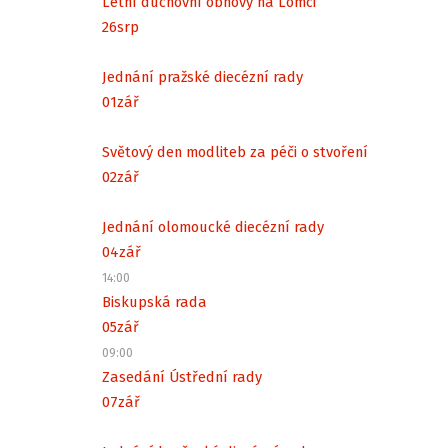
Letní duchovní obnovy na Lomci
26
srp
Jednání pražské diecézní rady
01
zář
Světový den modliteb za péči o stvoření
02
zář
Jednání olomoucké diecézní rady
04
zář
14:00
Biskupská rada
05
zář
09:00
Zasedání Ústřední rady
07
zář