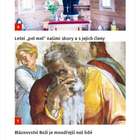
6
Letní „pel mel“ našimi sbory a s jejich členy
1
Bláznovství Boží je moudřejší než lidé