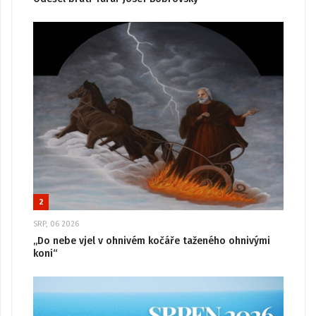
2
SRP, 06 2026
„Do nebe vjel v ohnivém kočáře taženého ohnivými
koni“