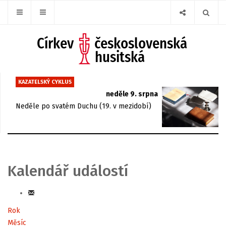
KAZATELSKÝ CYKLUS
neděle 9. srpna
Neděle po svatém Duchu (19. v mezidobí)
Kalendář událostí
Rok
Měsíc