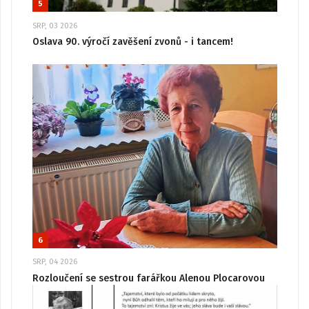
5
SRP, 03 2026
Oslava 90. výročí zavěšení zvonů - i tancem!
6
SRP, 04 2026
Rozloučení se sestrou farářkou Alenou Plocarovou