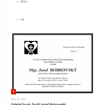
MĚSÍC
VŠE
1
SRP, 03 2026
Odešel bratr farář Josef Bobrovský