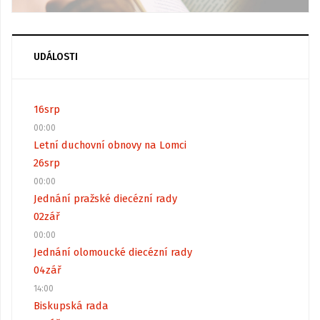
UDÁLOSTI
16
srp
00:00
Letní duchovní obnovy na Lomci
26
srp
00:00
Jednání pražské diecézní rady
02
zář
00:00
Jednání olomoucké diecézní rady
04
zář
14:00
Biskupská rada