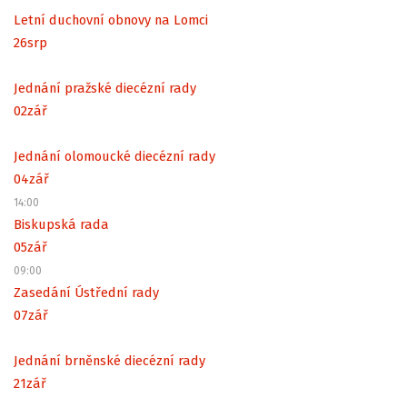
Letní duchovní obnovy na Lomci
26
srp
Jednání pražské diecézní rady
02
zář
Jednání olomoucké diecézní rady
04
zář
14:00
Biskupská rada
05
zář
09:00
Zasedání Ústřední rady
07
zář
Jednání brněnské diecézní rady
21
zář