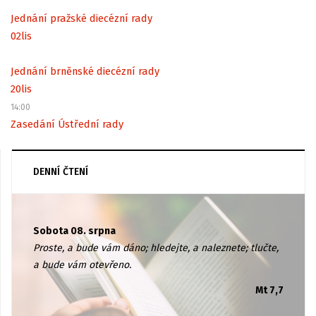
Jednání pražské diecézní rady
02
lis
Jednání brněnské diecézní rady
20
lis
14:00
Zasedání Ústřední rady
DENNÍ ČTENÍ
Sobota 08. srpna
Proste, a bude vám dáno; hledejte, a naleznete; tlučte,
a bude vám otevřeno.
Mt 7,7