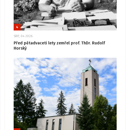
4
SRP, 04 2026
Před pětadvaceti lety zemřel prof. ThDr. Rudolf
Horský