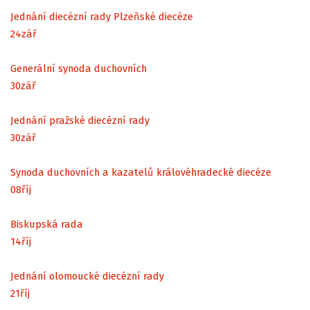
Jednání diecézní rady Plzeňské diecéze
24
zář
Generální synoda duchovních
30
zář
Jednání pražské diecézní rady
30
zář
Synoda duchovních a kazatelů královéhradecké diecéze
08
říj
Biskupská rada
14
říj
Jednání olomoucké diecézní rady
21
říj