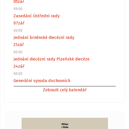
05
zář
09:00
Zasedání Ústřední rady
07
zář
00:00
Jednání brněnské diecézní rady
21
zář
00:00
Jednání diecézní rady Plzeňské diecéze
24
zář
00:00
Generální synoda duchovních
Zobrazit celý kalendář