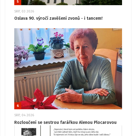
5
SRP, 03 2026
Oslava 90. výročí zavěšení zvonů - i tancem!
6
SRP, 04 2026
Rozloučení se sestrou farářkou Alenou Plocarovou