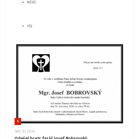
MĚSÍC
VŠE
1
SRP, 03 2026
Odešel bratr farář Josef Bobrovský