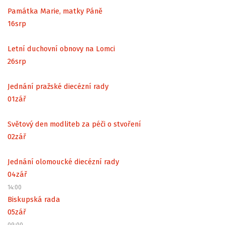
Památka Marie, matky Páně
16
srp
Letní duchovní obnovy na Lomci
26
srp
Jednání pražské diecézní rady
01
zář
Světový den modliteb za péči o stvoření
02
zář
Jednání olomoucké diecézní rady
04
zář
14:00
Biskupská rada
05
zář
09:00