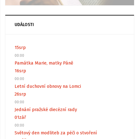
UDÁLOSTI
15
srp
00:00
Památka Marie, matky Páně
16
srp
00:00
Letní duchovní obnovy na Lomci
26
srp
00:00
Jednání pražské diecézní rady
01
zář
00:00
Světový den modliteb za péči o stvoření