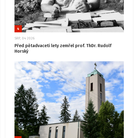
4
SRP, 04 2026
Před pětadvaceti lety zemřel prof. ThDr. Rudolf
Horský