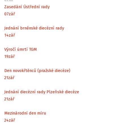
Zasedání Ústřední rady
07
zář
Jednání brněnské diecézní rady
14
zář
Výročí úmrtí TGM
19
zář
Den novokřtěnců (pražské diecéze)
21
zář
Jednání diecézní rady Plzeňské diecéze
21
zář
Mezinárodní den míru
24
zář