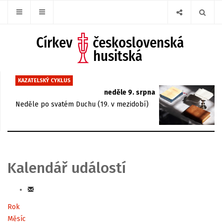
KAZATELSKÝ CYKLUS
neděle 9. srpna
Neděle po svatém Duchu (19. v mezidobí)
Kalendář událostí
Rok
Měsíc