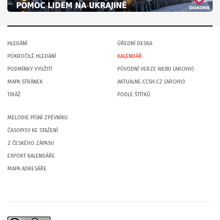
HLEDÁNÍ
ÚŘEDNÍ DESKA
POKROČILÉ HLEDÁNÍ
KALENDÁŘ
PODMÍNKY VYUŽITÍ
PŮVODNÍ VERZE WEBU (ARCHIV)
MAPA STRÁNEK
AKTUALNE.CCSH.CZ (ARCHIV)
TIRÁŽ
PODLE ŠTÍTKŮ
MELODIE PÍSNÍ ZPĚVNÍKU
ČASOPISY KE STAŽENÍ
Z ČESKÉHO ZÁPASU
EXPORT KALENDÁŘE
MAPA ADRESÁŘE