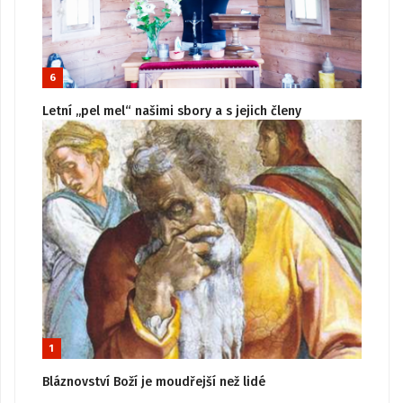
6
Letní „pel mel“ našimi sbory a s jejich členy
1
Bláznovství Boží je moudřejší než lidé