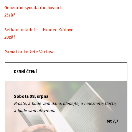
Generální synoda duchovních
25
zář
Setkání mládeže – Hradec Králové
28
zář
Památka knížete Václava
DENNÍ ČTENÍ
Sobota 08. srpna
Proste, a bude vám dáno; hledejte, a naleznete; tlučte,
a bude vám otevřeno.
Mt 7,7