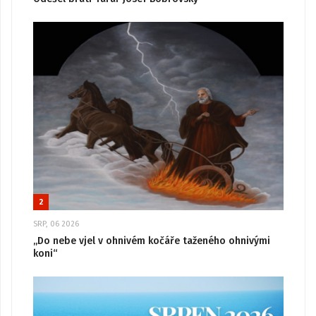
2
SRP, 06 2026
„Do nebe vjel v ohnivém kočáře taženého ohnivými
koni“