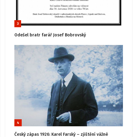
3
Odešel bratr farář Josef Bobrovský
4
Český zápas 1926: Karel Farský – zjištění vážné