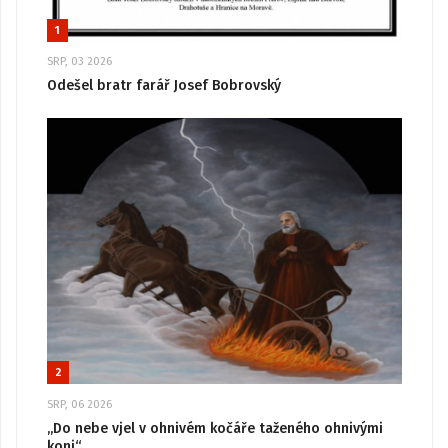
1
SRP, 03 2026
Odešel bratr farář Josef Bobrovský
2
SRP, 06 2026
„Do nebe vjel v ohnivém kočáře taženého ohnivými
koni“