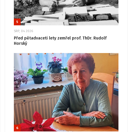
5
SRP, 04 2026
Před pětadvaceti lety zemřel prof. ThDr. Rudolf
Horský
6