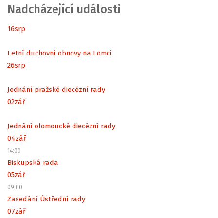
Nadcházející události
16
srp
Letní duchovní obnovy na Lomci
26
srp
Jednání pražské diecézní rady
02
zář
Jednání olomoucké diecézní rady
04
zář
14:00
Biskupská rada
05
zář
09:00
Zasedání Ústřední rady
07
zář