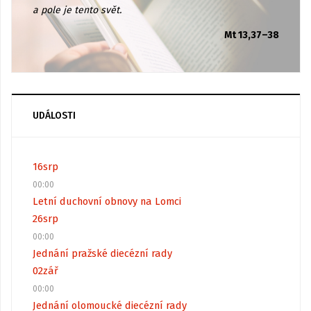
a pole je tento svět.
Mt 13,37–38
UDÁLOSTI
16
srp
00:00
Letní duchovní obnovy na Lomci
26
srp
00:00
Jednání pražské diecézní rady
02
zář
00:00
Jednání olomoucké diecézní rady