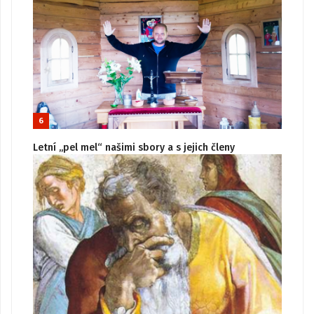
6
Letní „pel mel“ našimi sbory a s jejich členy