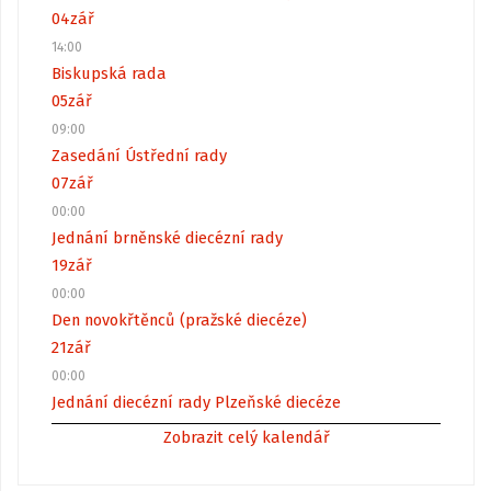
04
zář
14:00
Biskupská rada
05
zář
09:00
Zasedání Ústřední rady
07
zář
00:00
Jednání brněnské diecézní rady
19
zář
00:00
Den novokřtěnců (pražské diecéze)
21
zář
00:00
Jednání diecézní rady Plzeňské diecéze
Zobrazit celý kalendář