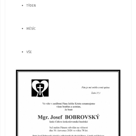
TÝDEN
MĚSÍC
VŠE