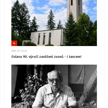
4
SRP, 03 2026
Oslava 90. výročí zavěšení zvonů - i tancem!