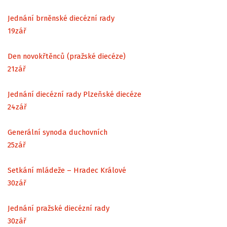
Jednání brněnské diecézní rady
19
zář
Den novokřtěnců (pražské diecéze)
21
zář
Jednání diecézní rady Plzeňské diecéze
24
zář
Generální synoda duchovních
25
zář
Setkání mládeže – Hradec Králové
30
zář
Jednání pražské diecézní rady
30
zář