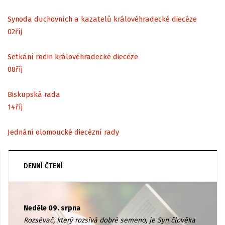
Synoda duchovních a kazatelů královéhradecké diecéze
02
říj
Setkání rodin královéhradecké diecéze
08
říj
Biskupská rada
14
říj
Jednání olomoucké diecézní rady
DENNÍ ČTENÍ
Neděle 09. srpna
Rozsévač, který rozsívá dobré semeno, je Syn člověka