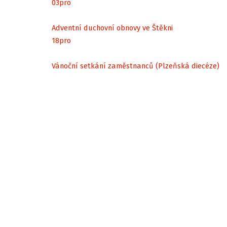
03
pro
Adventní duchovní obnovy ve Štěkni
18
pro
Vánoční setkání zaměstnanců (Plzeňská diecéze)