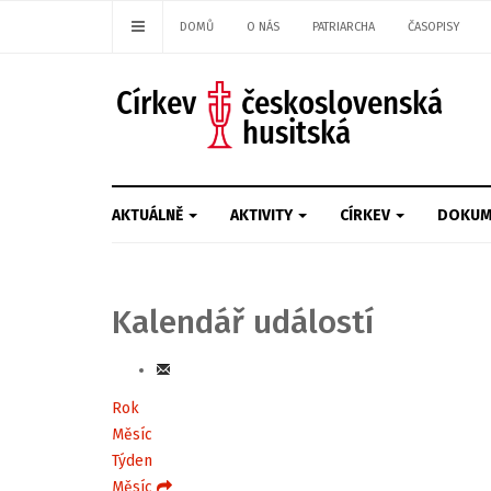
DOMŮ
O NÁS
PATRIARCHA
ČASOPISY
AKTUÁLNĚ
AKTIVITY
CÍRKEV
DOKUM
Kalendář událostí
Rok
Měsíc
Týden
Měsíc