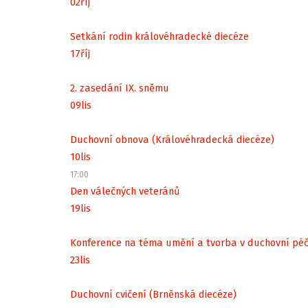
02
říj
Setkání rodin královéhradecké diecéze
17
říj
2. zasedání IX. sněmu
09
lis
Duchovní obnova (Královéhradecká diecéze)
10
lis
17:00
Den válečných veteránů
19
lis
Konference na téma umění a tvorba v duchovní péč
23
lis
Duchovní cvičení (Brněnská diecéze)