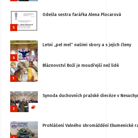
Odešla sestra farářka Alena Plocarová
5
Letní „pel mel“ našimi sbory a s jejich členy
6
Bláznovství Boží je moudřejší než lidé
1
Synoda duchovních pražské diecéze v Nesuchy
2
Prohlášení Valného shromáždění Ekumenické rady