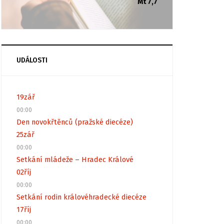
Mt 7,7
UDÁLOSTI
19
zář
00:00
Den novokřtěnců (pražské diecéze)
25
zář
00:00
Setkání mládeže – Hradec Králové
02
říj
00:00
Setkání rodin královéhradecké diecéze
17
říj
00:00