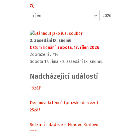
2. zasedání IX. sněmu
Datum konání:
sobota, 17. říjen 2026
Zobrazení
: 714
Sobota 17. října - 2. zasedání IX. sněmu.
Nadcházející události
19
zář
Den novokřtěnců (pražské diecéze)
25
zář
Setkání mládeže – Hradec Králové