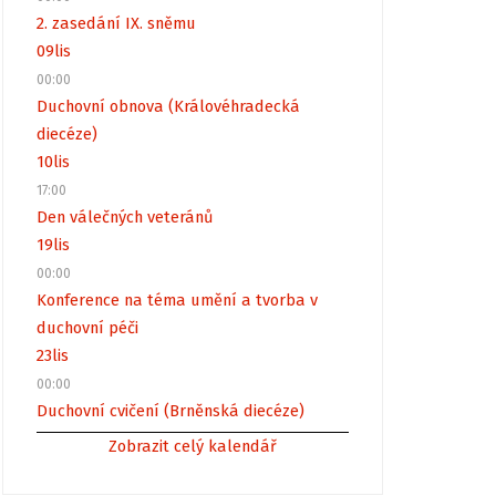
2. zasedání IX. sněmu
09
lis
00:00
Duchovní obnova (Královéhradecká
diecéze)
10
lis
17:00
Den válečných veteránů
19
lis
00:00
Konference na téma umění a tvorba v
duchovní péči
23
lis
00:00
Duchovní cvičení (Brněnská diecéze)
Zobrazit celý kalendář