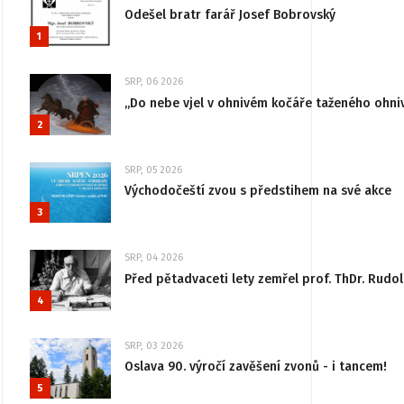
Odešel bratr farář Josef Bobrovský
1
SRP, 06 2026
„Do nebe vjel v ohnivém kočáře taženého ohni
2
SRP, 05 2026
Východočeští zvou s předstihem na své akce
3
SRP, 04 2026
Před pětadvaceti lety zemřel prof. ThDr. Rudo
4
SRP, 03 2026
Oslava 90. výročí zavěšení zvonů - i tancem!
5