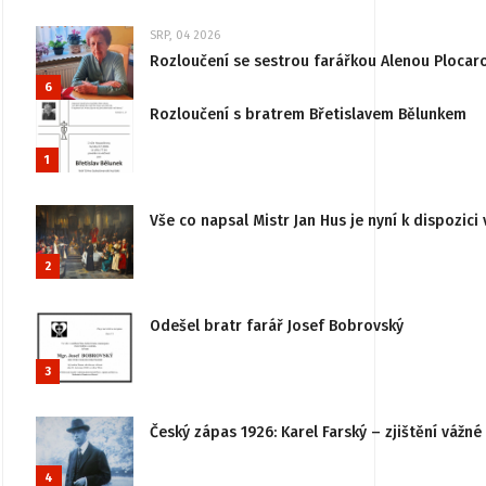
SRP, 04 2026
Rozloučení se sestrou farářkou Alenou Plocar
6
Rozloučení s bratrem Břetislavem Bělunkem
1
Vše co napsal Mistr Jan Hus je nyní k dispozici 
2
Odešel bratr farář Josef Bobrovský
3
Český zápas 1926: Karel Farský – zjištění vážn
4