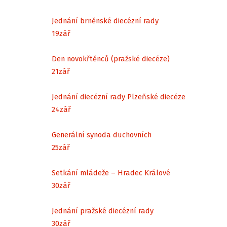
Jednání brněnské diecézní rady
19
zář
Den novokřtěnců (pražské diecéze)
21
zář
Jednání diecézní rady Plzeňské diecéze
24
zář
Generální synoda duchovních
25
zář
Setkání mládeže – Hradec Králové
30
zář
Jednání pražské diecézní rady
30
zář