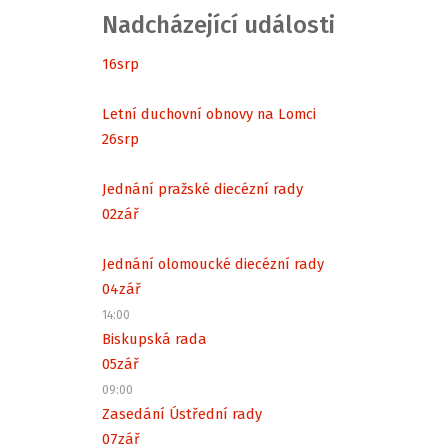
Nadcházející události
16
srp
Letní duchovní obnovy na Lomci
26
srp
Jednání pražské diecézní rady
02
zář
Jednání olomoucké diecézní rady
04
zář
14:00
Biskupská rada
05
zář
09:00
Zasedání Ústřední rady
07
zář