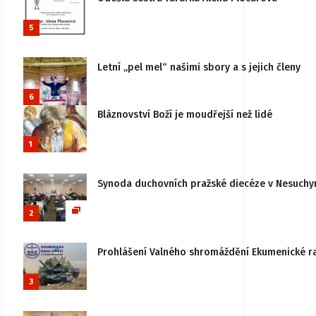
5
Letní „pel mel“ našimi sbory a s jejich členy
6
Bláznovství Boží je moudřejší než lidé
1
Synoda duchovních pražské diecéze v Nesuchy
2
Prohlášení Valného shromáždění Ekumenické rady
3