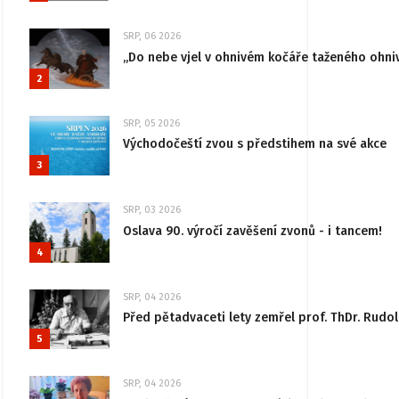
SRP, 06 2026
„Do nebe vjel v ohnivém kočáře taženého ohni
2
SRP, 05 2026
Východočeští zvou s předstihem na své akce
3
SRP, 03 2026
Oslava 90. výročí zavěšení zvonů - i tancem!
4
SRP, 04 2026
Před pětadvaceti lety zemřel prof. ThDr. Rudo
5
SRP, 04 2026