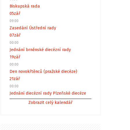
Biskupská rada
05
zář
09:00
Zasedání Ústřední rady
07
zář
00:00
Jednání brněnské diecézní rady
19
zář
00:00
Den novokřtěnců (pražské diecéze)
21
zář
00:00
Jednání diecézní rady Plzeňské diecéze
Zobrazit celý kalendář