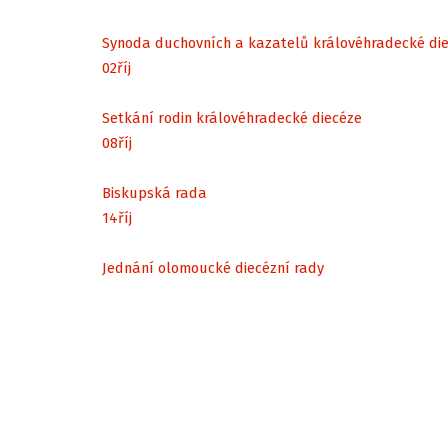
Synoda duchovních a kazatelů královéhradecké di
02
říj
Setkání rodin královéhradecké diecéze
08
říj
Biskupská rada
14
říj
Jednání olomoucké diecézní rady