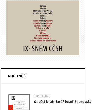
NEJČTENĚJŠÍ
SRP, 03 2026
Odešel bratr farář Josef Bobrovský
1