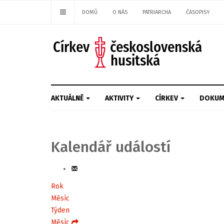
DOMŮ
O NÁS
PATRIARCHA
ČASOPISY
AKTUÁLNĚ
AKTIVITY
CÍRKEV
DOKUM
Kalendář událostí
Rok
Měsíc
Týden
Měsíc