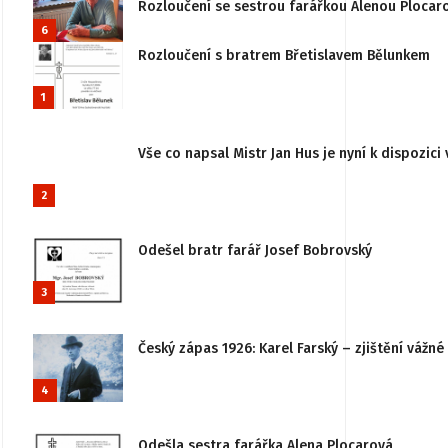
Rozloučení se sestrou farářkou Alenou Plocar
6
Rozloučení s bratrem Břetislavem Bělunkem
1
Vše co napsal Mistr Jan Hus je nyní k dispozici 
2
Odešel bratr farář Josef Bobrovský
3
Český zápas 1926: Karel Farský – zjištění vážn
4
Odešla sestra farářka Alena Plocarová