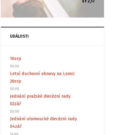
Ef 2,17
UDÁLOSTI
16
srp
00:00
Letní duchovní obnovy na Lomci
26
srp
00:00
Jednání pražské diecézní rady
02
zář
00:00
Jednání olomoucké diecézní rady
04
zář
14:00