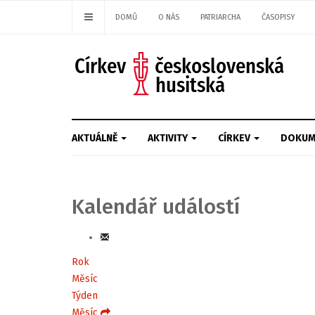
DOMŮ
O NÁS
PATRIARCHA
ČASOPISY
AKTUÁLNĚ
AKTIVITY
CÍRKEV
DOKUM
Kalendář událostí
Rok
Měsíc
Týden
Měsíc