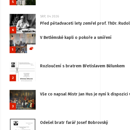
5
SRP, 04 2026
Před pětadvaceti lety zemřel prof. ThDr. Rudo
6
V Betlémské kapli o pokoře a smíření
1
Rozloučení s bratrem Břetislavem Bělunkem
2
Vše co napsal Mistr Jan Hus je nyní k dispozici 
3
Odešel bratr farář Josef Bobrovský