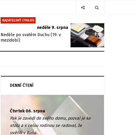
KAZATELSKÝ CYKLUS
neděle 9. srpna
Neděle po svatém Duchu (19. v
mezidobí)
DENNÍ ČTENÍ
Čtvrtek 06. srpna
Pak je zavedl do svého domu, pozval je ke
stolu a s celou rodinou se radoval, že
uvěřili v Boha.