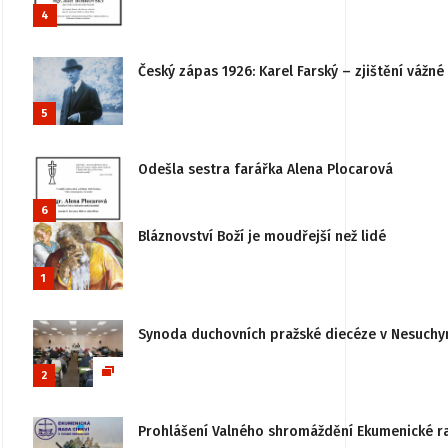
4
Český zápas 1926: Karel Farský – zjištění vážn
5
Odešla sestra farářka Alena Plocarová
6
Bláznovství Boží je moudřejší než lidé
1
Synoda duchovních pražské diecéze v Nesuchy
2
Prohlášení Valného shromáždění Ekumenické rady