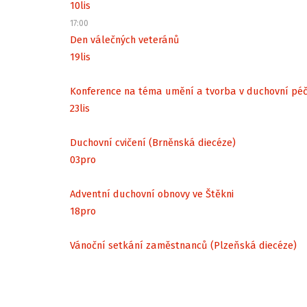
10
lis
17:00
Den válečných veteránů
19
lis
Konference na téma umění a tvorba v duchovní péč
23
lis
Duchovní cvičení (Brněnská diecéze)
03
pro
Adventní duchovní obnovy ve Štěkni
18
pro
Vánoční setkání zaměstnanců (Plzeňská diecéze)