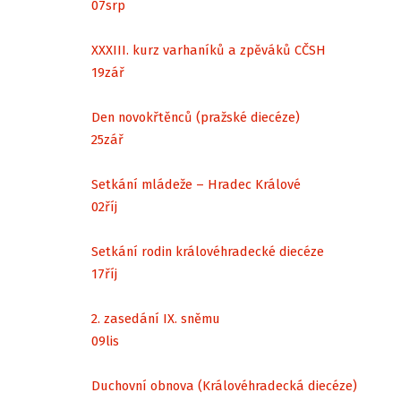
07
srp
XXXIII. kurz varhaníků a zpěváků CČSH
19
zář
Den novokřtěnců (pražské diecéze)
25
zář
Setkání mládeže – Hradec Králové
02
říj
Setkání rodin královéhradecké diecéze
17
říj
2. zasedání IX. sněmu
09
lis
Duchovní obnova (Královéhradecká diecéze)