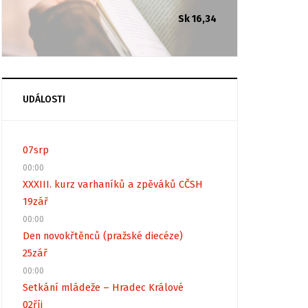
Sk 16,34
UDÁLOSTI
07
srp
00:00
XXXIII. kurz varhaníků a zpěváků CČSH
19
zář
00:00
Den novokřtěnců (pražské diecéze)
25
zář
00:00
Setkání mládeže – Hradec Králové
02
říj