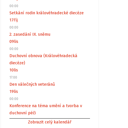
00:00
Setkání rodin královéhradecké diecéze
17
říj
00:00
2. zasedání IX. sněmu
09
lis
00:00
Duchovní obnova (Královéhradecká
diecéze)
10
lis
17:00
Den válečných veteránů
19
lis
00:00
Konference na téma umění a tvorba v
duchovní péči
Zobrazit celý kalendář