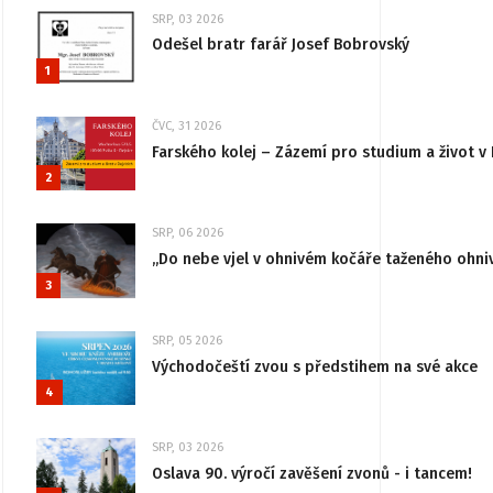
SRP, 03 2026
Odešel bratr farář Josef Bobrovský
1
ČVC, 31 2026
Farského kolej – Zázemí pro studium a život v 
2
SRP, 06 2026
„Do nebe vjel v ohnivém kočáře taženého ohni
3
SRP, 05 2026
Východočeští zvou s předstihem na své akce
4
SRP, 03 2026
Oslava 90. výročí zavěšení zvonů - i tancem!