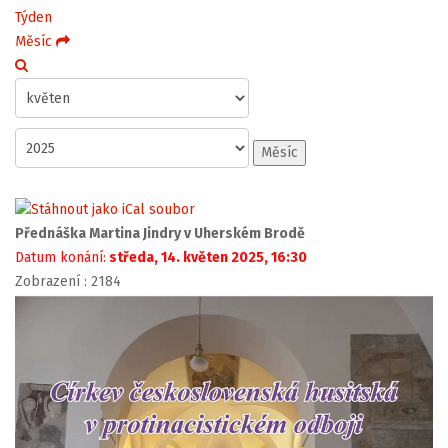
Týden
Měsíc
Měsíc
Přednáška Martina Jindry v Uherském Brodě
Datum konání:
středa, 14. květen 2025, 16:30
Zobrazení
: 2184