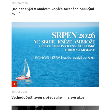
SRP, 06 2026
„Do nebe vjel v ohnivém kočáře taženého ohnivými
koni“
3
SRP, 05 2026
Východočeští zvou s předstihem na své akce