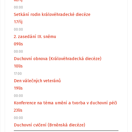
00:00
Setkání rodin královéhradecké diecéze
17
říj
00:00
2. zasedání IX. sněmu
09
lis
00:00
Duchovní obnova (Královéhradecká diecéze)
10
lis
17:00
Den válečných veteránů
19
lis
00:00
Konference na téma umění a tvorba v duchovní péči
23
lis
00:00
Duchovní cvičení (Brněnská diecéze)