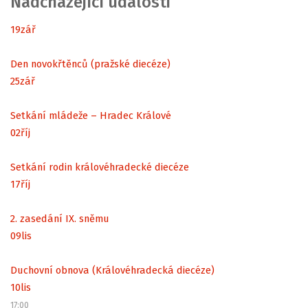
Nadcházející události
19
zář
Den novokřtěnců (pražské diecéze)
25
zář
Setkání mládeže – Hradec Králové
02
říj
Setkání rodin královéhradecké diecéze
17
říj
2. zasedání IX. sněmu
09
lis
Duchovní obnova (Královéhradecká diecéze)
10
lis
17:00