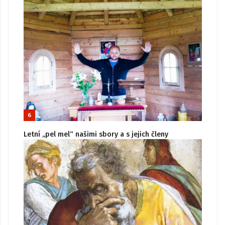
6
Letní „pel mel“ našimi sbory a s jejich členy