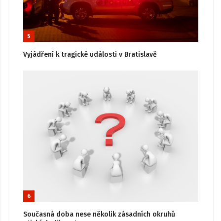
5
Vyjádření k tragické události v Bratislavě
6
Současná doba nese několik zásadních okruhů