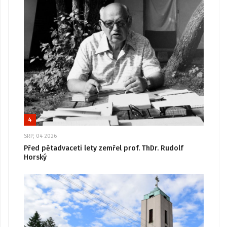
4
SRP, 04 2026
Před pětadvaceti lety zemřel prof. ThDr. Rudolf
Horský