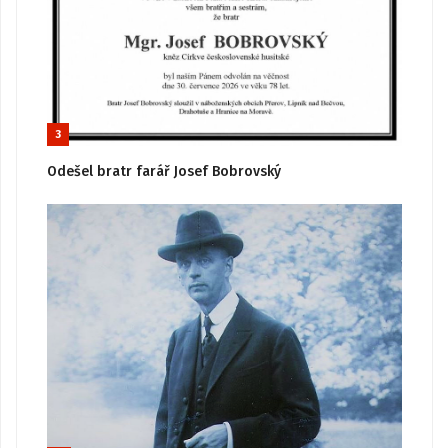
3
Odešel bratr farář Josef Bobrovský