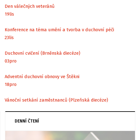
Den válečných veteránů
19
lis
Konference na téma umění a tvorba v duchovní péči
23
lis
Duchovní cvičení (Brněnská diecéze)
03
pro
Adventní duchovní obnovy ve Štěkni
18
pro
Vánoční setkání zaměstnanců (Plzeňská diecéze)
DENNÍ ČTENÍ