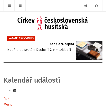
KAZATELSKÝ CYKLUS
neděle 9. srpna
Neděle po svatém Duchu (19. v mezidobí)
Kalendář událostí
Rok
Měsíc