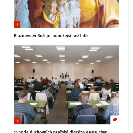
1
Bláznovství Boží je moudřejší než lidé
2
Synoda duchovních pražské diecéze v Nesuchyni