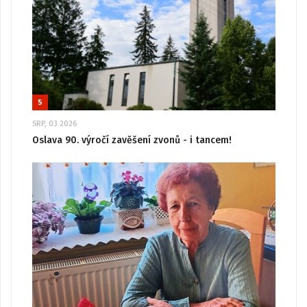
5
SRP, 03 2026
Oslava 90. výročí zavěšení zvonů - i tancem!