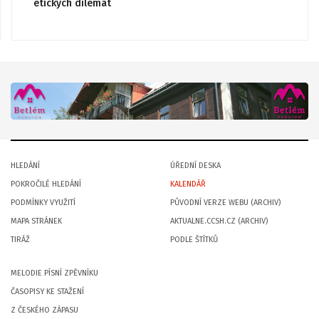
etických dilemat
HLEDÁNÍ
ÚŘEDNÍ DESKA
POKROČILÉ HLEDÁNÍ
KALENDÁŘ
PODMÍNKY VYUŽITÍ
PŮVODNÍ VERZE WEBU (ARCHIV)
MAPA STRÁNEK
AKTUALNE.CCSH.CZ (ARCHIV)
TIRÁŽ
PODLE ŠTÍTKŮ
MELODIE PÍSNÍ ZPĚVNÍKU
ČASOPISY KE STAŽENÍ
Z ČESKÉHO ZÁPASU