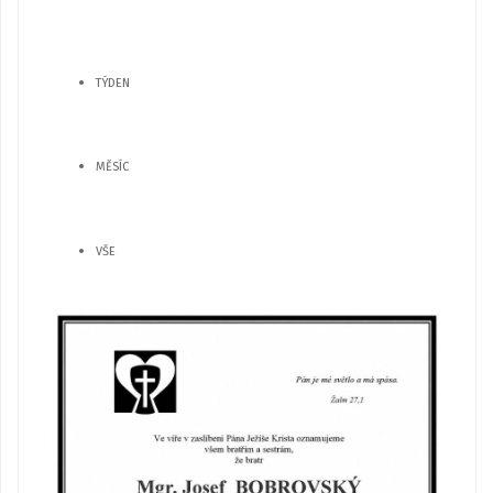
TÝDEN
MĚSÍC
VŠE