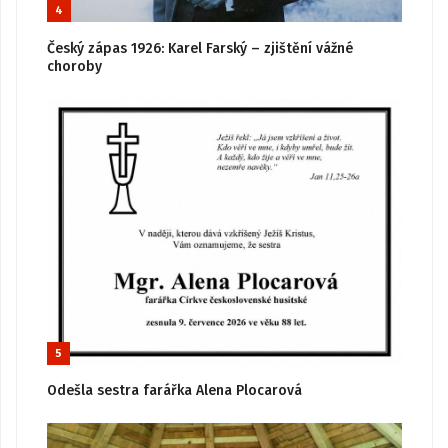
4
Český zápas 1926: Karel Farský – zjištění vážné
choroby
5
Odešla sestra farářka Alena Plocarová