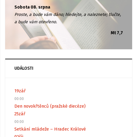
Sobota 08. srpna
Proste, a bude vám dáno; hledejte, a naleznete; tlučte,
a bude vám otevřeno.
Mt 7,7
UDÁLOSTI
19
zář
00:00
Den novokřtěnců (pražské diecéze)
25
zář
00:00
Setkání mládeže – Hradec Králové
02
říj