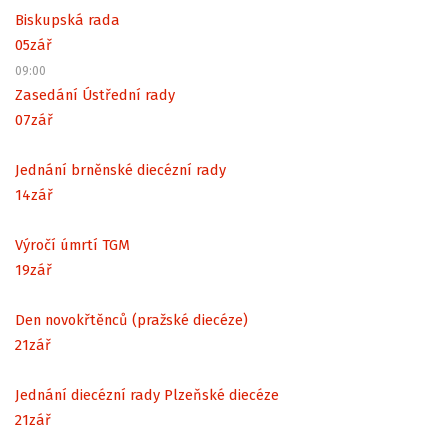
Biskupská rada
05
zář
09:00
Zasedání Ústřední rady
07
zář
Jednání brněnské diecézní rady
14
zář
Výročí úmrtí TGM
19
zář
Den novokřtěnců (pražské diecéze)
21
zář
Jednání diecézní rady Plzeňské diecéze
21
zář