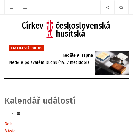
KAZATELSKÝ CYKLUS
neděle 9. srpna
Neděle po svatém Duchu (19. v mezidobí)
Kalendář událostí
Rok
Měsíc