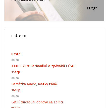
Ef 2,17
UDÁLOSTI
07
srp
00:00
XXXIII. kurz varhaníků a zpěváků CČSH
15
srp
00:00
Památka Marie, matky Páně
16
srp
00:00
Letní duchovní obnovy na Lomci