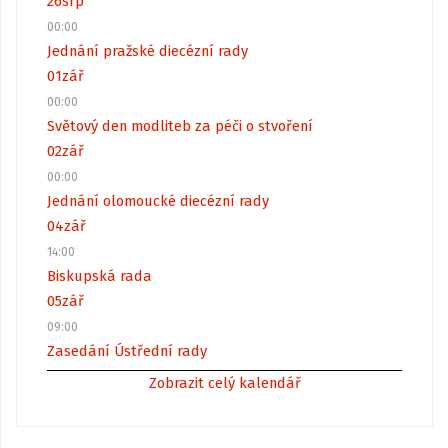
26
srp
00:00
Jednání pražské diecézní rady
01
zář
00:00
Světový den modliteb za péči o stvoření
02
zář
00:00
Jednání olomoucké diecézní rady
04
zář
14:00
Biskupská rada
05
zář
09:00
Zasedání Ústřední rady
Zobrazit celý kalendář