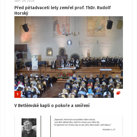
SRP, 04 2026
Před pětadvaceti lety zemřel prof. ThDr. Rudolf
Horský
1
V Betlémské kapli o pokoře a smíření