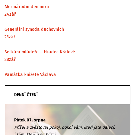
Mezinárodní den míru
24
zář
Generální synoda duchovních
25
zář
Setkání mládeže – Hradec Králové
28
zář
Památka knížete Václava
DENNÍ ČTENÍ
Pátek 07. srpna
Přišel a zvěstoval pokoj, pokoj vám, kteří jste dalecí,
i těm, kteří jsou blízcí.