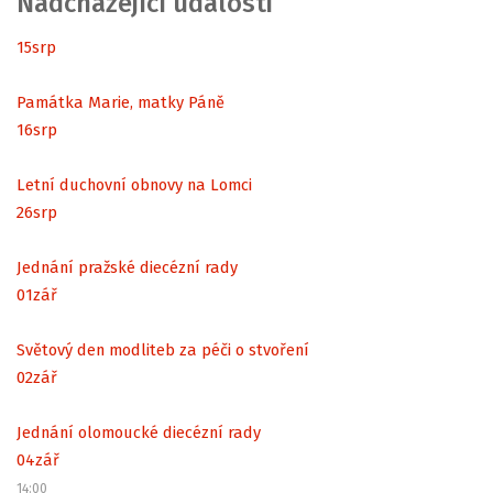
Nadcházející události
15
srp
Památka Marie, matky Páně
16
srp
Letní duchovní obnovy na Lomci
26
srp
Jednání pražské diecézní rady
01
zář
Světový den modliteb za péči o stvoření
02
zář
Jednání olomoucké diecézní rady
04
zář
14:00