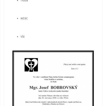
TÝDEN
MĚSÍC
VŠE