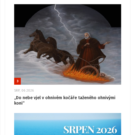
3
SRP, 06 2026
„Do nebe vjel v ohnivém kočáře taženého ohnivými
koni“