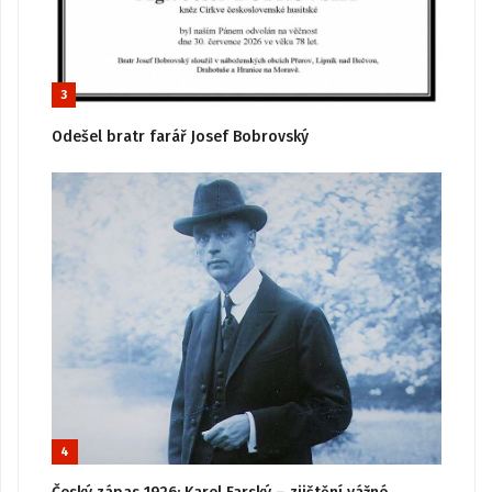
3
Odešel bratr farář Josef Bobrovský
4