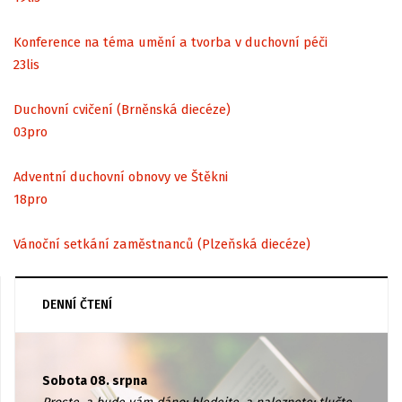
Konference na téma umění a tvorba v duchovní péči
23
lis
Duchovní cvičení (Brněnská diecéze)
03
pro
Adventní duchovní obnovy ve Štěkni
18
pro
Vánoční setkání zaměstnanců (Plzeňská diecéze)
DENNÍ ČTENÍ
Sobota 08. srpna