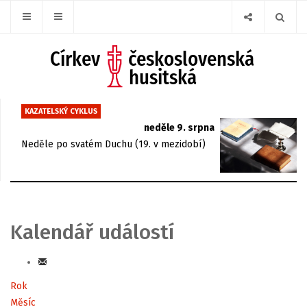
KAZATELSKÝ CYKLUS
neděle 9. srpna
Neděle po svatém Duchu (19. v mezidobí)
Kalendář událostí
Rok
Měsíc