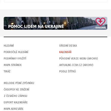
HLEDÁNÍ
ÚŘEDNÍ DESKA
POKROČILÉ HLEDÁNÍ
KALENDÁŘ
PODMÍNKY VYUŽITÍ
PŮVODNÍ VERZE WEBU (ARCHIV)
MAPA STRÁNEK
AKTUALNE.CCSH.CZ (ARCHIV)
TIRÁŽ
PODLE ŠTÍTKŮ
MELODIE PÍSNÍ ZPĚVNÍKU
ČASOPISY KE STAŽENÍ
Z ČESKÉHO ZÁPASU
EXPORT KALENDÁŘE
MAPA ADRESÁŘE