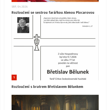
SRP, 04 2026
Rozloučení se sestrou farářkou Alenou Plocarovou
1
Rozloučení s bratrem Břetislavem Bělunkem