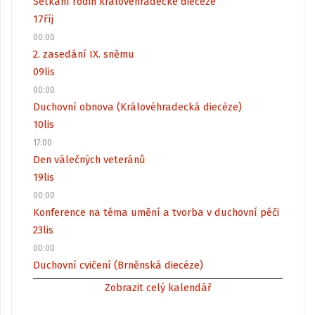
Setkání rodin královéhradecké diecéze
17
říj
00:00
2. zasedání IX. sněmu
09
lis
00:00
Duchovní obnova (Královéhradecká diecéze)
10
lis
17:00
Den válečných veteránů
19
lis
00:00
Konference na téma umění a tvorba v duchovní péči
23
lis
00:00
Duchovní cvičení (Brněnská diecéze)
Zobrazit celý kalendář