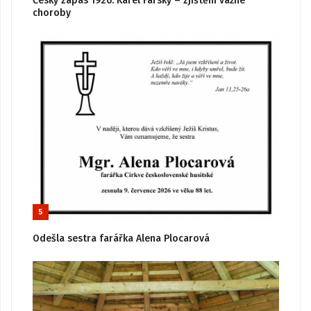
Český zápas 1926: Karel Farský – zjištění vážné
choroby
5
Odešla sestra farářka Alena Plocarová