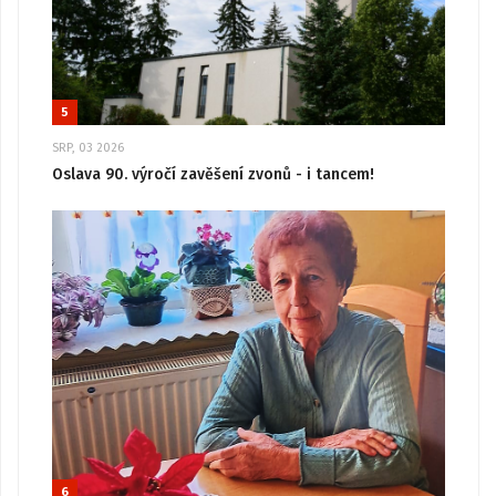
5
SRP, 03 2026
Oslava 90. výročí zavěšení zvonů - i tancem!
6