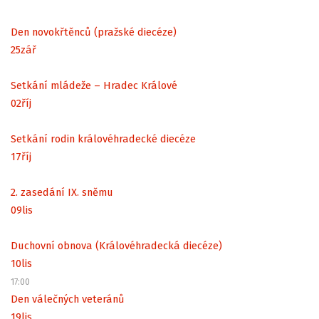
Den novokřtěnců (pražské diecéze)
25
zář
Setkání mládeže – Hradec Králové
02
říj
Setkání rodin královéhradecké diecéze
17
říj
2. zasedání IX. sněmu
09
lis
Duchovní obnova (Královéhradecká diecéze)
10
lis
17:00
Den válečných veteránů
19
lis