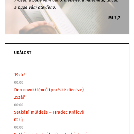
Proste, a bude vám dáno; hledejte, a naleznete; tlučte,
a bude vám otevřeno.
Mt 7,7
UDÁLOSTI
19
zář
00:00
Den novokřtěnců (pražské diecéze)
25
zář
00:00
Setkání mládeže – Hradec Králové
02
říj
00:00