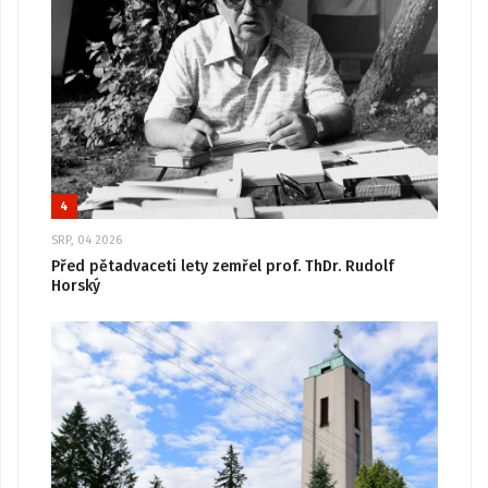
4
SRP, 04 2026
Před pětadvaceti lety zemřel prof. ThDr. Rudolf
Horský