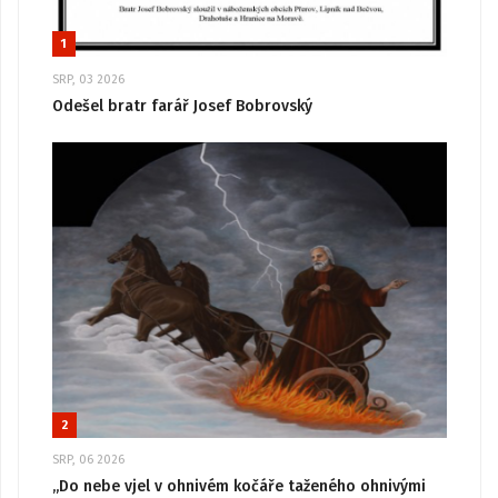
1
SRP, 03 2026
Odešel bratr farář Josef Bobrovský
2
SRP, 06 2026
„Do nebe vjel v ohnivém kočáře taženého ohnivými