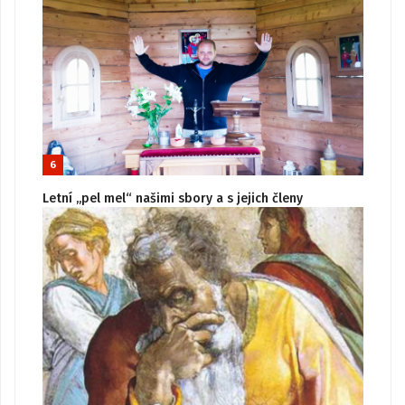
6
Letní „pel mel“ našimi sbory a s jejich členy