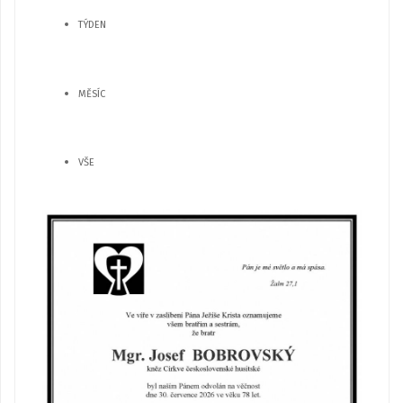
TÝDEN
MĚSÍC
VŠE