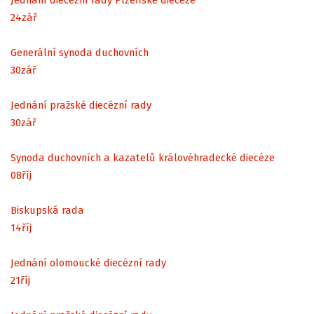
24
zář
Generální synoda duchovních
30
zář
Jednání pražské diecézní rady
30
zář
Synoda duchovních a kazatelů královéhradecké diecéze
08
říj
Biskupská rada
14
říj
Jednání olomoucké diecézní rady
21
říj