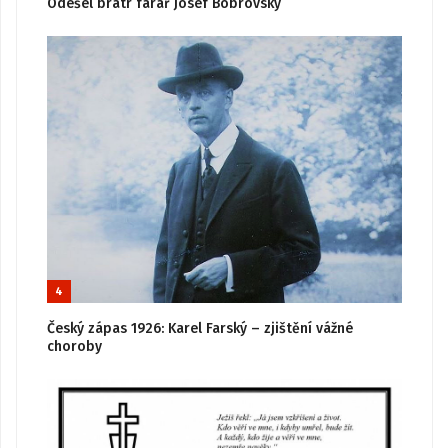
Odešel bratr farář Josef Bobrovský
4
Český zápas 1926: Karel Farský – zjištění vážné
choroby