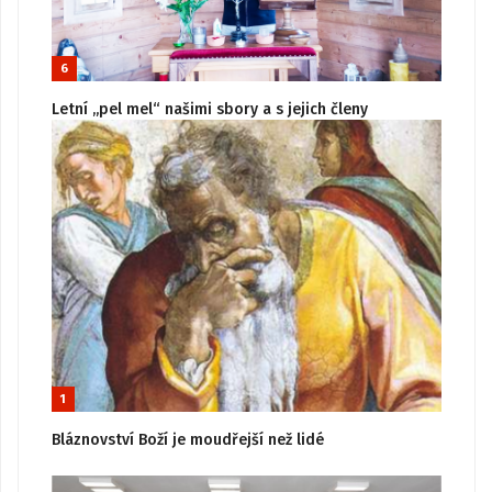
6
Letní „pel mel“ našimi sbory a s jejich členy
1
Bláznovství Boží je moudřejší než lidé