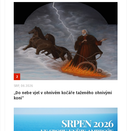
2
SRP, 06 2026
„Do nebe vjel v ohnivém kočáře taženého ohnivými
koni“