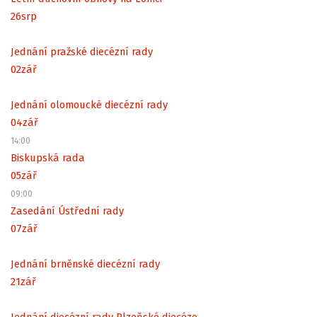
26
srp
Jednání pražské diecézní rady
02
zář
Jednání olomoucké diecézní rady
04
zář
14:00
Biskupská rada
05
zář
09:00
Zasedání Ústřední rady
07
zář
Jednání brněnské diecézní rady
21
zář
Jednání diecézní rady Plzeňské diecéze