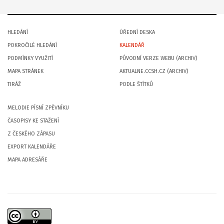
HLEDÁNÍ
ÚŘEDNÍ DESKA
POKROČILÉ HLEDÁNÍ
KALENDÁŘ
PODMÍNKY VYUŽITÍ
PŮVODNÍ VERZE WEBU (ARCHIV)
MAPA STRÁNEK
AKTUALNE.CCSH.CZ (ARCHIV)
TIRÁŽ
PODLE ŠTÍTKŮ
MELODIE PÍSNÍ ZPĚVNÍKU
ČASOPISY KE STAŽENÍ
Z ČESKÉHO ZÁPASU
EXPORT KALENDÁŘE
MAPA ADRESÁŘE