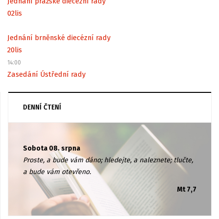
Jednání pražské diecézní rady
02
lis
Jednání brněnské diecézní rady
20
lis
14:00
Zasedání Ústřední rady
DENNÍ ČTENÍ
Sobota 08. srpna
Proste, a bude vám dáno; hledejte, a naleznete; tlučte,
a bude vám otevřeno.
Mt 7,7