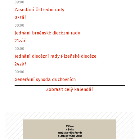
09:00
Zasedání Ústřední rady
07
zář
00:00
Jednání brněnské diecézní rady
21
zář
00:00
Jednání diecézní rady Plzeňské diecéze
24
zář
00:00
Generální synoda duchovních
Zobrazit celý kalendář