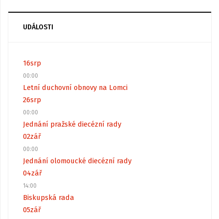
UDÁLOSTI
16
srp
00:00
Letní duchovní obnovy na Lomci
26
srp
00:00
Jednání pražské diecézní rady
02
zář
00:00
Jednání olomoucké diecézní rady
04
zář
14:00
Biskupská rada
05
zář