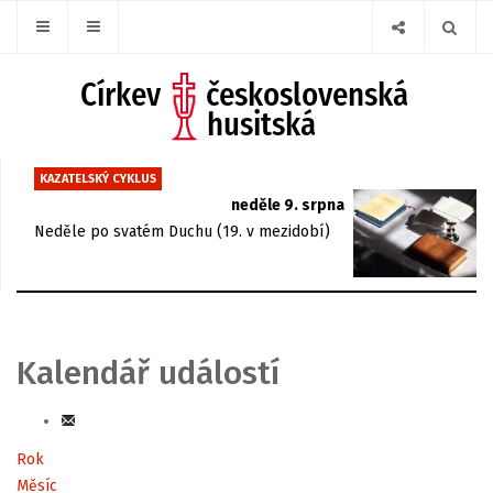
KAZATELSKÝ CYKLUS
neděle 9. srpna
Neděle po svatém Duchu (19. v mezidobí)
Kalendář událostí
Rok
Měsíc