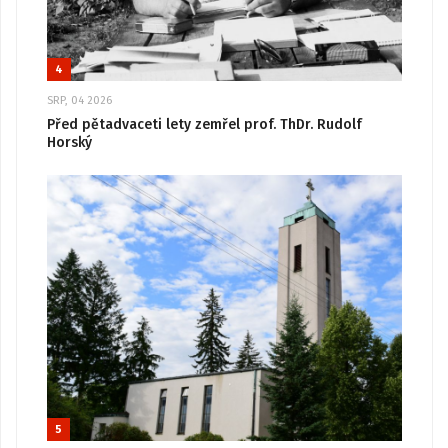
4
SRP, 04 2026
Před pětadvaceti lety zemřel prof. ThDr. Rudolf
Horský
5