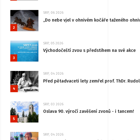
SRP, 06 2026
„Do nebe vjel v ohnivém kočáře taženého ohni
2
SRP, 05 2026
Východočeští zvou s předstihem na své akce
3
SRP, 04 2026
Před pětadvaceti lety zemřel prof. ThDr. Rudo
4
SRP, 03 2026
Oslava 90. výročí zavěšení zvonů - i tancem!
5
SRP, 04 2026