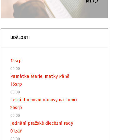
Mt 7,7
UDÁLOSTI
15
srp
00:00
Památka Marie, matky Páně
16
srp
00:00
Letní duchovní obnovy na Lomci
26
srp
00:00
Jednání pražské diecézní rady
01
zář
00:00