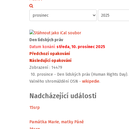
Den lidských práv
Datum konání:
středa, 10. prosinec 2025
Předchozí opakování
Následující opakování
Zobrazení
: 14479
10. prosince - Den lidských práv (Human Rights Day)
Valného shromáždění OSN -
wikipedie
.
Nadcházející události
15
srp
Památka Marie, matky Páně
16
srp