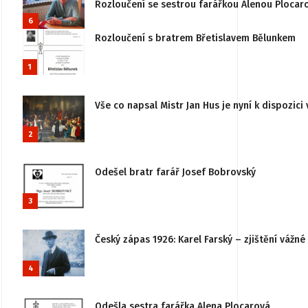
Rozloučení se sestrou farářkou Alenou Plocar
6
Rozloučení s bratrem Břetislavem Bělunkem
1
Vše co napsal Mistr Jan Hus je nyní k dispozici 
2
Odešel bratr farář Josef Bobrovský
3
Český zápas 1926: Karel Farský – zjištění vážn
4
Odešla sestra farářka Alena Plocarová