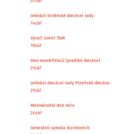
07
zář
Jednání brněnské diecézní rady
14
zář
Výročí úmrtí TGM
19
zář
Den novokřtěnců (pražské diecéze)
21
zář
Jednání diecézní rady Plzeňské diecéze
21
zář
Mezinárodní den míru
24
zář
Generální synoda duchovních