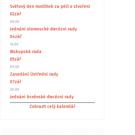
Světový den modliteb za péči o stvoření
02
zář
00:00
Jednání olomoucké diecézní rady
04
zář
14:00
Biskupská rada
05
zář
09:00
Zasedání Ústřední rady
07
zář
00:00
Jednání brněnské diecézní rady
Zobrazit celý kalendář