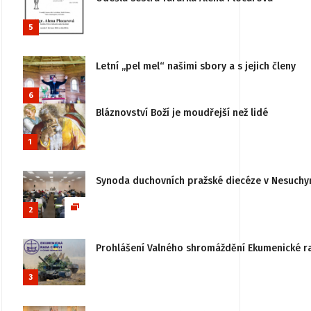
5
Letní „pel mel“ našimi sbory a s jejich členy
6
Bláznovství Boží je moudřejší než lidé
1
Synoda duchovních pražské diecéze v Nesuchy
2
Prohlášení Valného shromáždění Ekumenické rady
3