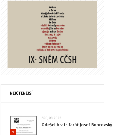
NEJČTENĚJŠÍ
SRP, 03 2026
Odešel bratr farář Josef Bobrovský
1