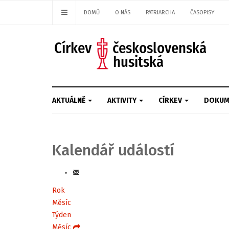
DOMŮ
O NÁS
PATRIARCHA
ČASOPISY
AKTUÁLNĚ
AKTIVITY
CÍRKEV
DOKUM
Kalendář událostí
Rok
Měsíc
Týden
Měsíc