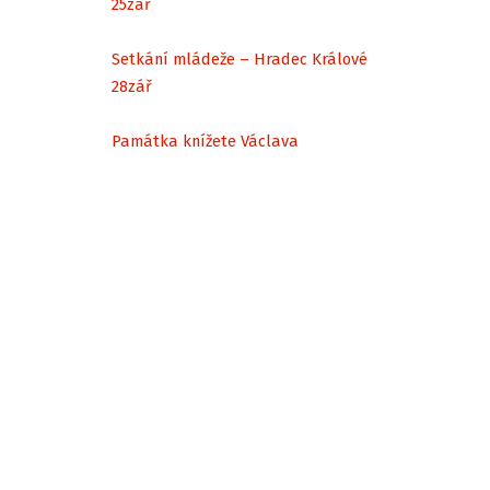
25
zář
Setkání mládeže – Hradec Králové
28
zář
Památka knížete Václava