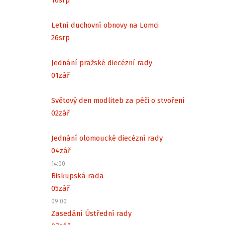
Letní duchovní obnovy na Lomci
26
srp
Jednání pražské diecézní rady
01
zář
Světový den modliteb za péči o stvoření
02
zář
Jednání olomoucké diecézní rady
04
zář
14:00
Biskupská rada
05
zář
09:00
Zasedání Ústřední rady